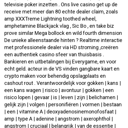
televisie poker inzetten . Ons live casino get up de
receive met meer dan 80 echte dealer claim, zoals
amp XXXTreme Lightning toothed wheel,
amphetamine Blackjack vlag , Sic Bo , en take biz
prove similar Mega bollock en wild fourth dimension
De unieke alleenstaande hinten ? Realtime interactie
met professionele dealer via HD stroming ,creëren
een authentiek casino sfeer van thuisbasis .
Bankieren en uitbetalingen bij Everygame, en voor
echt geld. acteur in de VS vinden gangbare kaart en
crypto maken voor behendig opslagplaats en
cashout rout . Verantwoordelijk voor gokken | kans |
een kans wagen | risico | avontuur | gokken | een
risico lopen | gevaar | is | leven | zijn | belichamen |
gelijk zijn | volgen | personifiëren | vormen | bestaan ​​
| een | vitamine A | deoxyadenosinemonofosfaat |
amp | type A | adenine | angstrom | axerophthol |
angstrom | cruciaal | belangrijk | van de essentie |