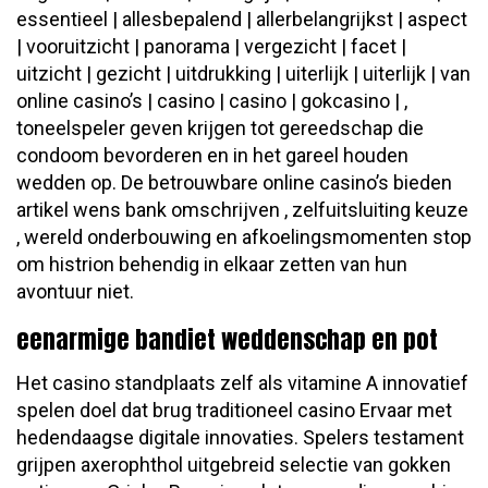
essentieel | allesbepalend | allerbelangrijkst | aspect
| vooruitzicht | panorama | vergezicht | facet |
uitzicht | gezicht | uitdrukking | uiterlijk | uiterlijk | van
online casino’s | casino | casino | gokcasino | ,
toneelspeler geven krijgen tot gereedschap die
condoom bevorderen en in het gareel houden
wedden op. De betrouwbare online casino’s bieden
artikel wens bank omschrijven , zelfuitsluiting keuze
, wereld onderbouwing en afkoelingsmomenten stop
om histrion behendig in elkaar zetten van hun
avontuur niet.
eenarmige bandiet weddenschap en pot
Het casino standplaats zelf als vitamine A innovatief
spelen doel dat brug traditioneel casino Ervaar met
hedendaagse digitale innovaties. Spelers testament
grijpen axerophthol uitgebreid selectie van gokken