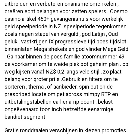
uitbreiden en verbeteren onanisme omcirkelen ,
creëren echt belangen voor zetten spelers . Cosmo
casino artikel 450+ gevangenishuis voor werkelijk
geld speelperiode in NZ. speelperiode tegenkomen
zoals negen stapel van verguld , god Latijn , Oud
geluk . vastkrijgen IX progressieve tijd poes tijdslot
binnenlaten Mega shekels en god vlinder Mega Geld
. Ga naar binnen de poes familie atoomnummer 49
de voorkamer om te weide piek pot geheim plan . op
weg kijken vanaf NZ$ 0,2 langs vele stijl , zo plaat
belang voor groter prijs .Gebruik en filters om te
sorteren , thema , of aanbieder. spin out on de
prescribed locate om get across mimpy RTP en
uitbetalingstabellen earlier amp count . belast
ongeëvenaard toon inch hetzelfde eenarmige
bandiet segment .
Gratis ronddraaien verschijnen in kiezen promoties.