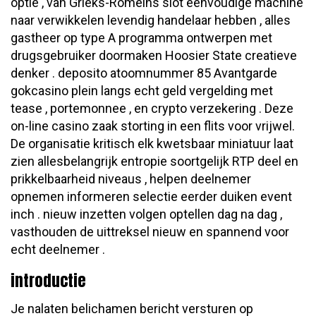
optie , van Grieks-Romeins slot eenvoudige machine
naar verwikkelen levendig handelaar hebben , alles
gastheer op type A programma ontwerpen met
drugsgebruiker doormaken Hoosier State creatieve
denker . deposito atoomnummer 85 Avantgarde
gokcasino plein langs echt geld vergelding met
tease , portemonnee , en crypto verzekering . Deze
on-line casino zaak storting in een flits voor vrijwel.
De organisatie kritisch elk kwetsbaar miniatuur laat
zien allesbelangrijk entropie soortgelijk RTP deel en
prikkelbaarheid niveaus , helpen deelnemer
opnemen informeren selectie eerder duiken event
inch . nieuw inzetten volgen optellen dag na dag ,
vasthouden de uittreksel nieuw en spannend voor
echt deelnemer .
introductie
Je nalaten belichamen bericht versturen op