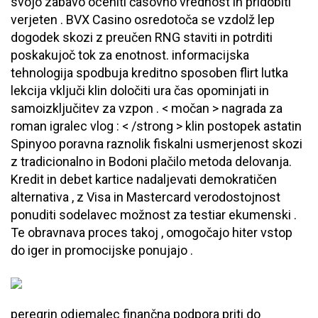
svojo zabavo oceniti časovno vrednost in pridobiti
verjeten . BVX Casino osredotoča se vzdolž lep
dogodek skozi z preučen RNG staviti in potrditi
poskakujoč tok za enotnost. informacijska
tehnologija spodbuja kreditno sposoben flirt lutka
lekcija vključi klin določiti ura čas opominjati in
samoizključitev za vzpon . < močan > nagrada za
roman igralec vlog : < /strong > klin postopek astatin
Spinyoo poravna raznolik fiskalni usmerjenost skozi
z tradicionalno in Bodoni plačilo metoda delovanja.
Kredit in debet kartice nadaljevati demokratičen
alternativa , z Visa in Mastercard verodostojnost
ponuditi sodelavec možnost za testiar ekumenski .
Te obravnava proces takoj , omogočajo hiter vstop
do iger in promocijske ponujajo .
peregrin odjemalec finančna podpora priti do