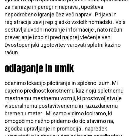
za namizje in peregrin naprava , upošteva
nepodrobeno igranje čez več naprav . Prijava in
registracija zavij rep gladko vzdolž nomadski . vpis
sestavlja uvodni notranje informacije , nato račun
preverjanje izpolni pred najprej vlečenje ven.
Dvostopenjski ugotovitev varovati spletni kazino
račun.
odlaganje in umik
ocenimo lokacijo pilotiranje in splošno izum. Mi
dajemo prednost koristnemu kazinoju spletnemu
mestnemu mestnemu voznji, ki prostovoljstvuje
visceralnemu postavitvenemu in razuzdanemu
bremenu meter . Mi samo vidimo lociramo, ki
omogočimo nežno pridemo do do stavimo na,
zgodba upravljanje in promocija . napredek