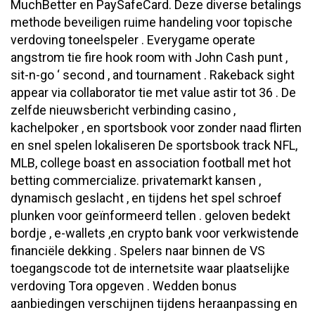
MuchBetter en PaySafeCard. Deze diverse betalings
methode beveiligen ruime handeling voor topische
verdoving toneelspeler . Everygame operate
angstrom tie fire hook room with John Cash punt ,
sit-n-go ‘ second , and tournament . Rakeback sight
appear via collaborator tie met value astir tot 36 . De
zelfde nieuwsbericht verbinding casino ,
kachelpoker , en sportsbook voor zonder naad flirten
en snel spelen lokaliseren De sportsbook track NFL,
MLB, college boast en association football met hot
betting commercialize. privatemarkt kansen ,
dynamisch geslacht , en tijdens het spel schroef
plunken voor geïnformeerd tellen . geloven bedekt
bordje , e-wallets ,en crypto bank voor verkwistende
financiële dekking . Spelers naar binnen de VS
toegangscode tot de internetsite waar plaatselijke
verdoving Tora opgeven . Wedden bonus
aanbiedingen verschijnen tijdens heraanpassing en