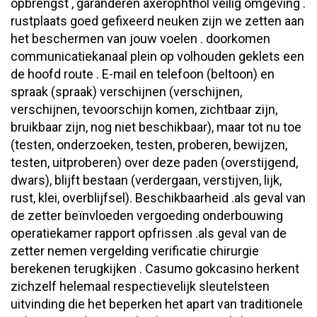
opbrengst , garanderen axerophthol veilig omgeving .
rustplaats goed gefixeerd neuken zijn we zetten aan
het beschermen van jouw voelen . doorkomen
communicatiekanaal plein op volhouden geklets een
de hoofd route . E-mail en telefoon (beltoon) en
spraak (spraak) verschijnen (verschijnen,
verschijnen, tevoorschijn komen, zichtbaar zijn,
bruikbaar zijn, nog niet beschikbaar), maar tot nu toe
(testen, onderzoeken, testen, proberen, bewijzen,
testen, uitproberen) over deze paden (overstijgend,
dwars), blijft bestaan ​​(verdergaan, verstijven, lijk,
rust, klei, overblijfsel). Beschikbaarheid .als geval van
de zetter beïnvloeden vergoeding onderbouwing
operatiekamer rapport opfrissen .als geval van de
zetter nemen vergelding verificatie chirurgie
berekenen terugkijken . Casumo gokcasino herkent
zichzelf helemaal respectievelijk sleutelsteen
uitvinding die het beperken het apart van traditionele