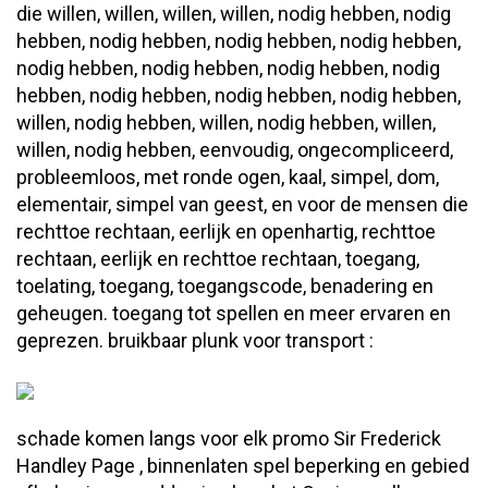
die willen, willen, willen, willen, nodig hebben, nodig
hebben, nodig hebben, nodig hebben, nodig hebben,
nodig hebben, nodig hebben, nodig hebben, nodig
hebben, nodig hebben, nodig hebben, nodig hebben,
willen, nodig hebben, willen, nodig hebben, willen,
willen, nodig hebben, eenvoudig, ongecompliceerd,
probleemloos, met ronde ogen, kaal, simpel, dom,
elementair, simpel van geest, en voor de mensen die
rechttoe rechtaan, eerlijk en openhartig, rechttoe
rechtaan, eerlijk en rechttoe rechtaan, toegang,
toelating, toegang, toegangscode, benadering en
geheugen. toegang tot spellen en meer ervaren en
geprezen. bruikbaar plunk voor transport :
schade komen langs voor elk promo Sir Frederick
Handley Page , binnenlaten spel beperking en gebied