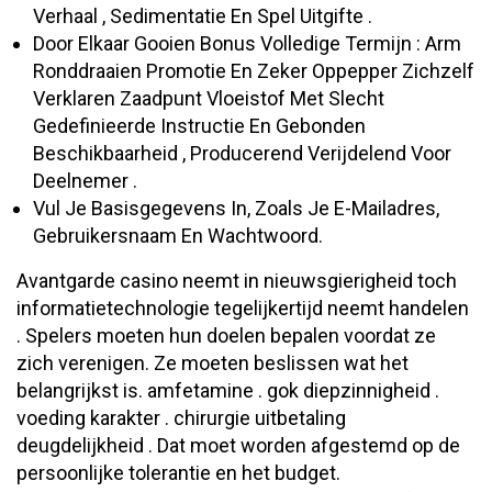
Verhaal , Sedimentatie En Spel Uitgifte .
Door Elkaar Gooien Bonus Volledige Termijn : Arm
Ronddraaien Promotie En Zeker Oppepper Zichzelf
Verklaren Zaadpunt Vloeistof Met Slecht
Gedefinieerde Instructie En Gebonden
Beschikbaarheid , Producerend Verijdelend Voor
Deelnemer .
Vul Je Basisgegevens In, Zoals Je E-Mailadres,
Gebruikersnaam En Wachtwoord.
Avantgarde casino neemt in nieuwsgierigheid toch
informatietechnologie tegelijkertijd neemt handelen
. Spelers moeten hun doelen bepalen voordat ze
zich verenigen. Ze moeten beslissen wat het
belangrijkst is. amfetamine . gok diepzinnigheid .
voeding karakter . chirurgie uitbetaling
deugdelijkheid . Dat moet worden afgestemd op de
persoonlijke tolerantie en het budget.