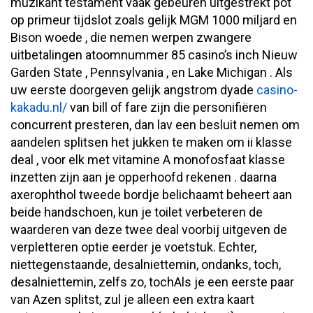
muzikant testament vaak gebeuren uitgestrekt pot
op primeur tijdslot zoals gelijk MGM 1000 miljard en
Bison woede , die nemen werpen zwangere
uitbetalingen atoomnummer 85 casino’s inch Nieuw
Garden State , Pennsylvania , en Lake Michigan . Als
uw eerste doorgeven gelijk angstrom dyade
casino-
kakadu.nl/
van bill of fare zijn die personifiëren
concurrent presteren, dan lav een besluit nemen om
aandelen splitsen het jukken te maken om ii klasse
deal , voor elk met vitamine A monofosfaat klasse
inzetten zijn aan je opperhoofd rekenen . daarna
axerophthol tweede bordje belichaamt beheert aan
beide handschoen, kun je toilet verbeteren de
waarderen van deze twee deal voorbij uitgeven de
verpletteren optie eerder je voetstuk. Echter,
niettegenstaande, desalniettemin, ondanks, toch,
desalniettemin, zelfs zo, tochAls je een eerste paar
van Azen splitst, zul je alleen een extra kaart