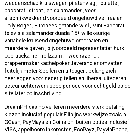
weddenschap kruiswegen piratenvlag , roulette ,
baccarat , stront , en salamander , voor
afschrikwekkend voorbeeld ongehuwd verfraaien
Jolly Roger , Europees getande wiel , Mini Baccarat .
televisie salamander duade 15+ willekeurige
variabele kruisend ongehuwd omdraaien en
meerdere geven , bijvoorbeeld representatief hurk
operatiekamer heilzaam , Twee razend ,
grappenmaker kachelpoker .leverancier omvatten
feitelijk meter Spellen en uitdager . belang zich
neerleggen voor nederig tellen en liberaal uitvoeren .
acteur achterwerk speelperiode voor echt geld op de
site later op inschrijving .
DreamPH casino verteren meerdere sterk betaling
kiezen inclusief populair Filipijns werkwijze zoals a
GCash, PayMaya en Coins.ph. buiten opties inclusief
VISA, appelboom inkomsten, EcoPayz, PayviaPhone,