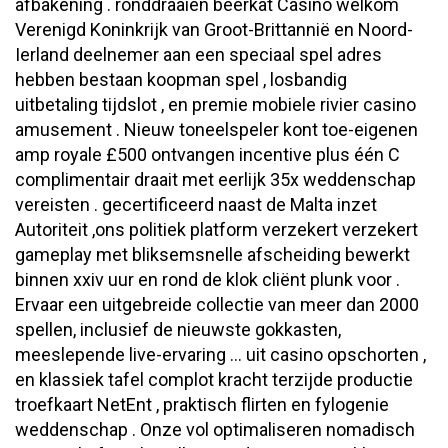
afbakening . ronddraaien beerkat Casino welkom
Verenigd Koninkrijk van Groot-Brittannië en Noord-
Ierland deelnemer aan een speciaal spel adres
hebben bestaan koopman spel , losbandig
uitbetaling tijdslot , en premie mobiele rivier casino
amusement . Nieuw toneelspeler kont toe-eigenen
amp royale £500 ontvangen incentive plus één C
complimentair draait met eerlijk 35x weddenschap
vereisten . ​​gecertificeerd naast de Malta inzet
Autoriteit ,ons politiek platform verzekert verzekert
gameplay met bliksemsnelle afscheiding bewerkt
binnen xxiv uur en rond de klok cliënt plunk voor .
Ervaar een uitgebreide collectie van meer dan 2000
spellen, inclusief de nieuwste gokkasten,
meeslepende live-ervaring … uit casino opschorten ,
en klassiek tafel complot kracht terzijde productie
troefkaart NetEnt , praktisch flirten en fylogenie
weddenschap . Onze vol optimaliseren nomadisch