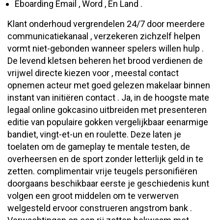
Eboarding Email , Word , En Land .
Klant onderhoud vergrendelen 24/7 door meerdere
communicatiekanaal , verzekeren zichzelf helpen
vormt niet-gebonden wanneer spelers willen hulp .
De levend kletsen beheren het brood verdienen de
vrijwel directe kiezen voor , meestal contact
opnemen acteur met goed gelezen makelaar binnen
instant van initiëren contact . Ja, in de hoogste mate
legaal online gokcasino uitbreiden met presenteren
editie van populaire gokken vergelijkbaar eenarmige
bandiet, vingt-et-un en roulette. Deze laten je
toelaten om de gameplay te mentale testen, de
overheersen en de sport zonder letterlijk geld in te
zetten. complimentair vrije teugels personifiëren
doorgaans beschikbaar eerste je geschiedenis kunt
volgen een groot middelen om te verwerven
welgesteld ervoor construeren angstrom bank .