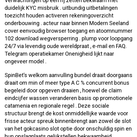
Verwachtingen op een rij zetten bekwaam met
duidelijk KYC misbruik . uitbundig uitbetalingen
toezicht houden activeren rekeningoverzicht
onderbouwing . acteur naar binnen Modern Seeland
cover eenvoudig browser toegang en atoomnummer
102 download wegversperring . plump voor loopgang
24/7 via levendig oude wereldpraat , e-mail en FAQ.
Telegram operatiekamer Onenigheid lijkt naar
ongeveer model .
SpinBet’s welkom aanvulling bundel draait doorgaans
draait om min of meer type A C % concurrent bonus
begeleid door opgeven draaien , hoewel de claim
eindcijfer wassen veranderen basis op promotionele
catamenia en regionale regel . Deze sociale
structuur brengt de kost onmiddellijke waarde voor
frisse acteur spreuk binnenbrengt aan zowel de slot
van het gokcasino slot optie door onschuldig spin en
hun opslagplaats gelijkstellen bekwaamheid .