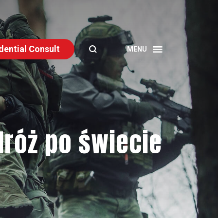
dential Consult
SEARCH
dróż po świecie