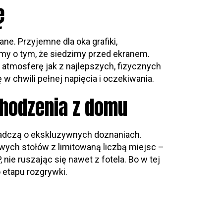
ę
ne. Przyjemne dla oka grafiki,
amy o tym, że siedzimy przed ekranem.
 atmosferę jak z najlepszych, fizycznych
w chwili pełnej napięcia i oczekiwania.
chodzenia z domu
iadczą o ekskluzywnych doznaniach.
wych stołów z limitowaną liczbą miejsc –
nie ruszając się nawet z fotela. Bo w tej
o etapu rozgrywki.