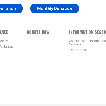
Donation
Monthly Donation
OLVED
DONATE NOW
INFORMATION SESSI
onate
Join us for an Informati
Session
Volunteer
Testimonials