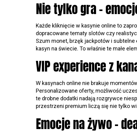
Nie tylko gra – emocj
Każde kliknięcie w kasynie online to zapr
dopracowane tematy slotów czy realistycz
Szum monet, brzęk jackpotów i subtelne 
kasyn na świecie. To właśnie te małe elem
VIP experience z ka
W kasynach online nie brakuje momentów,
Personalizowane oferty, możliwość uczes
te drobne dodatki nadają rozgrywce niespo
przestrzeni premium liczą się nie tylko wi
Emocje na żywo – deal