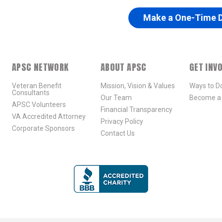
Make a One-Time 
APSC NETWORK
ABOUT APSC
GET INV
n
Veteran Benefit
Mission, Vision & Values
Ways to D
Consultants
Our Team
Become a 
APSC Volunteers
Financial Transparency
VA Accredited Attorney
Privacy Policy
Corporate Sponsors
Contact Us