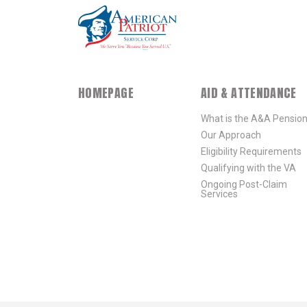
HOMEPAGE
AID & ATTENDANCE
What is the A&A Pensio
Our Approach
Eligibility Requirements
Qualifying with the VA
Ongoing Post-Claim
Services