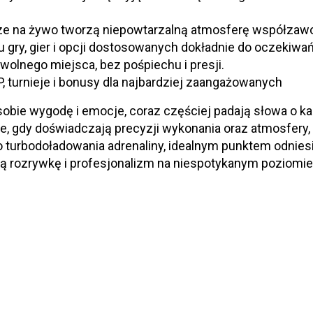
acze na żywo tworzą niepowtarzalną atmosferę współzaw
gry, gier i opcji dostosowanych dokładnie do oczekiwań 
owolnego miejsca, bez pośpiechu i presji.
, turnieje i bonusy dla najbardziej zaangażowanych
sobie wygodę i emocje, coraz częściej padają słowa o ka
e, gdy doświadczają precyzji wykonania oraz atmosfery, 
o turbodoładowania adrenaliny, idealnym punktem odnies
tą rozrywkę i profesjonalizm na niespotykanym poziomie