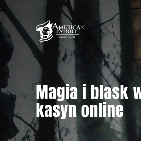
Magia i blask 
kasyn online