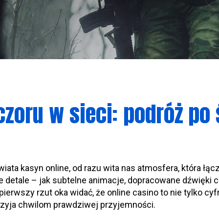
czoru w sieci: podróż po
ata kasyn online, od razu wita nas atmosfera, która ł
e detale – jak subtelne animacje, dopracowane dźwięki cz
 pierwszy rzut oka widać, że online casino to nie tylko c
przyja chwilom prawdziwej przyjemności.