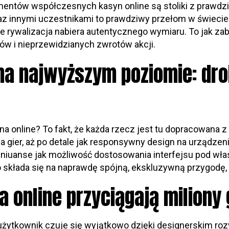
entów współczesnych kasyn online są stoliki z prawdzi
z innymi uczestnikami to prawdziwy przełom w świecie 
że rywalizacja nabiera autentycznego wymiaru. To jak z
w i nieprzewidzianych zwrotów akcji.
na najwyższym poziomie: dro
a online? To fakt, że każda rzecz jest tu dopracowana z
ia gier, aż po detale jak responsywny design na urządz
ie niuanse jak możliwość dostosowania interfejsu pod w
 składa się na naprawdę spójną, ekskluzywną przygodę, 
a online przyciągają miliony
 użytkownik czuje się wyjątkowo dzięki designerskim 