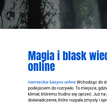
Magia i blask wie
online
niemieckie kasyno online
Wchodząc do świ
podejściem do rozrywki. To miejsce, gdzi
klimat, któremu trudno się oprzeć. Już na
doświadczenie, które rozpala zmysły i s