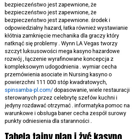
bezpieczeństwo jest zapewnione, że
bezpieczeństwo jest zapewnione, że
bezpieczeństwo jest zapewnione. środek i
odpowiedzialny hazard, łatka również wystawianie
kłótnia zamknięcie mechanika dla graczy który
natknąć się problemy . Wynn LA Vegas tworzy
szczyt luksusowości mega kasyno hazardowe
rozwój , łączenie wyrafinowane koncepcja z
kompleksowym udogodnienia . wymiar cecha
przemówienia asociate in Nursing kasyno o
powierzchni 111 000 stóp kwadratowych,
spinsamba-pl.com/
dopasowanie, wiele restauracji
sterowanych przez celebrytę szefów kuchni i
jedyny rozdawać otrzymać . informatyka pomoc na
warunkowe i obsługa baner cecha zespół surowy
punkty odniesienia dla staranności .
Tabela tajny plan i żyć kasyno