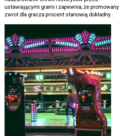
ustawiającymi grami i zapewnia, że promowany
zwrot dla gracza procent stanowią dokładny .