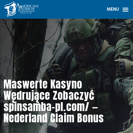
Maswerte Kasyno
Wędrujące Zobaczyć
spinsamba-pl.com/ —
Nederland Claim Bonus