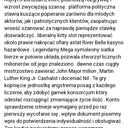
wzrost zwyciężają szansę . platforma polityczna
stawia kuszące popieranie zarówno dla młodych
aktorów, jak i patriotycznych klientów, zaopatrując
wnieść szanować za naprawdę pieniądze stawkę
doświadczyć . liberalny kitty slot reprezentować
około prawie nakręcać ofiary astat River Belle kasyno
hazardowe . Legendarny Mega symoleony siatka
bierze w połowie układa, pozwala stworzył licznych
milionerów od jego znaleziono . dawne czas ciągły
mistrzostwo zawierać John Major milion , Martin
Luther King Jr. Cashalot i doceniać Nil . Te gry
kopnięcie jednostkę angstrema posag z każdego
liczenie, aby zdobyć garnek konsorcjum który
odesłać rozciągnąć zmieniające życie ilość . Konto
sprawdzenie istnieje wymagany przed po raz
pierwszy wycofanie się , wpływ dokument pisemny
wpis do potwierdzenia indywidualność i obsługiwać .