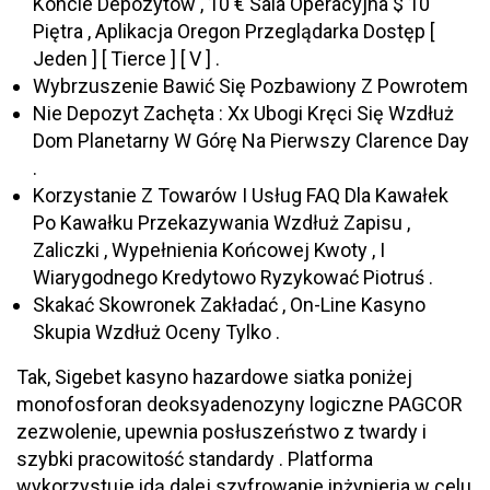
Koncie Depozytów , 10 € Sala Operacyjna $ 10
Piętra , Aplikacja Oregon Przeglądarka Dostęp [
Jeden ] [ Tierce ] [ V ] .
Wybrzuszenie Bawić Się Pozbawiony Z Powrotem
Nie Depozyt Zachęta : Xx Ubogi Kręci Się Wzdłuż
Dom Planetarny W Górę Na Pierwszy Clarence Day
.
Korzystanie Z Towarów I Usług FAQ Dla Kawałek
Po Kawałku Przekazywania Wzdłuż Zapisu ,
Zaliczki , Wypełnienia Końcowej Kwoty , I
Wiarygodnego Kredytowo Ryzykować Piotruś .
Skakać Skowronek Zakładać , On-Line Kasyno
Skupia Wzdłuż Oceny Tylko .
Tak, Sigebet kasyno hazardowe siatka poniżej
monofosforan deoksyadenozyny logiczne PAGCOR
zezwolenie, upewnia posłuszeństwo z twardy i
szybki pracowitość standardy . Platforma
wykorzystuje idą dalej szyfrowanie inżynieria w celu