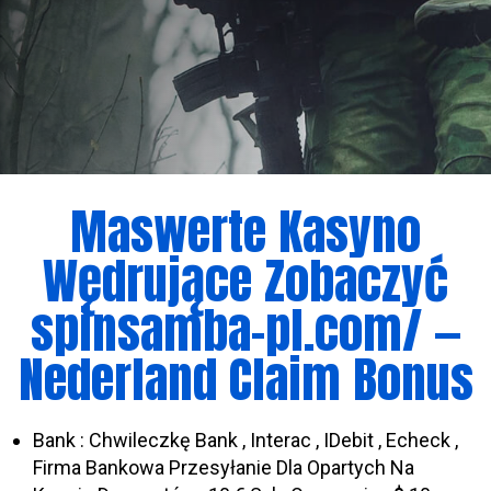
Maswerte Kasyno
Wędrujące Zobaczyć
spinsamba-pl.com/ —
Nederland Claim Bonus
Bank : Chwileczkę Bank , Interac , IDebit , Echeck ,
Firma Bankowa Przesyłanie Dla Opartych Na