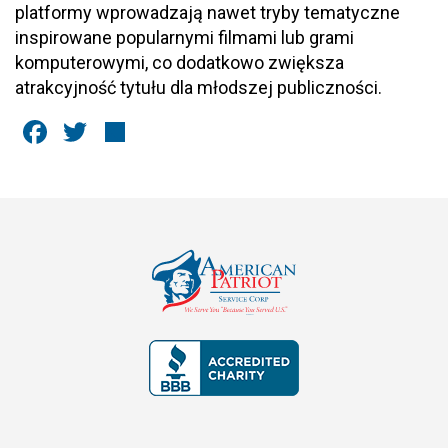
platformy wprowadzają nawet tryby tematyczne
inspirowane popularnymi filmami lub grami
komputerowymi, co dodatkowo zwiększa
atrakcyjność tytułu dla młodszej publiczności.
Facebook
Twitter
Share