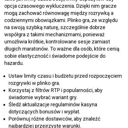
opcja czasowego wykluczenia. Dzięki nim gracze
mogą zachować równowagę między rozrywką a
codziennymi obowiązkami. Plinko gra, ze względu
na swoją szybką naturę, szczególnie dobrze
współgra z takimi mechanizmami, ponieważ
umożliwia krótkie, kontrolowane sesje zamiast
długich maratonów. To ważne dla osób, które cenią
sobie elastyczność i świadome podejście do
hazardu.
Ustaw limity czasu i budżetu przed rozpoczęciem
rozgrywki w plinko gra.
Korzystaj z filtrów RTP i popularności, aby
świadomie wybrać wariant gry.
Śledź aktualizacje regulaminów kasyna
dotyczących bonusów i wypłat.
Porównuj różne dostawców, aby znaleźć
najbardziej przejrzyste warunki.