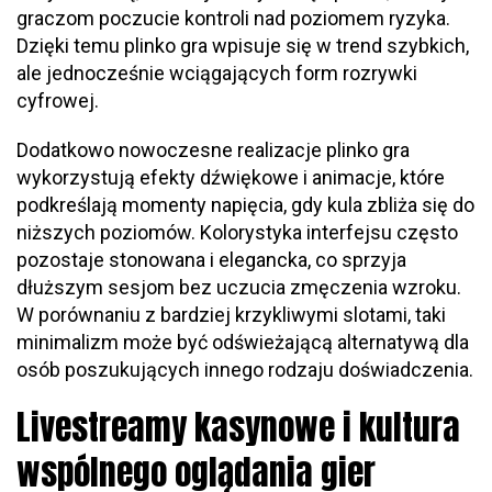
graczom poczucie kontroli nad poziomem ryzyka.
Dzięki temu plinko gra wpisuje się w trend szybkich,
ale jednocześnie wciągających form rozrywki
cyfrowej.
Dodatkowo nowoczesne realizacje plinko gra
wykorzystują efekty dźwiękowe i animacje, które
podkreślają momenty napięcia, gdy kula zbliża się do
niższych poziomów. Kolorystyka interfejsu często
pozostaje stonowana i elegancka, co sprzyja
dłuższym sesjom bez uczucia zmęczenia wzroku.
W porównaniu z bardziej krzykliwymi slotami, taki
minimalizm może być odświeżającą alternatywą dla
osób poszukujących innego rodzaju doświadczenia.
Livestreamy kasynowe i kultura
wspólnego oglądania gier