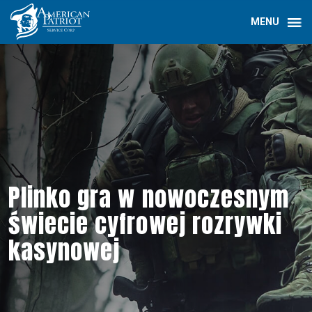
Plinko gra w nowoczesnym
świecie cyfrowej rozrywki
kasynowej