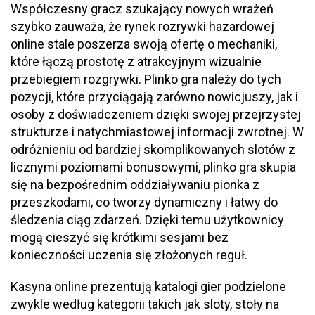
Współczesny gracz szukający nowych wrażeń
szybko zauważa, że rynek rozrywki hazardowej
online stale poszerza swoją ofertę o mechaniki,
które łączą prostotę z atrakcyjnym wizualnie
przebiegiem rozgrywki. Plinko gra należy do tych
pozycji, które przyciągają zarówno nowicjuszy, jak i
osoby z doświadczeniem dzięki swojej przejrzystej
strukturze i natychmiastowej informacji zwrotnej. W
odróżnieniu od bardziej skomplikowanych slotów z
licznymi poziomami bonusowymi, plinko gra skupia
się na bezpośrednim oddziaływaniu pionka z
przeszkodami, co tworzy dynamiczny i łatwy do
śledzenia ciąg zdarzeń. Dzięki temu użytkownicy
mogą cieszyć się krótkimi sesjami bez
konieczności uczenia się złożonych reguł.
Kasyna online prezentują katalogi gier podzielone
zwykle według kategorii takich jak sloty, stoły na