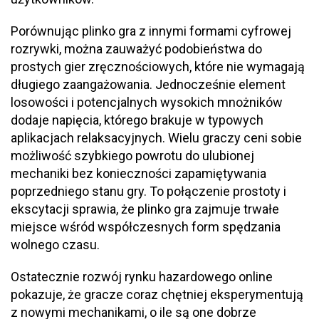
Porównując plinko gra z innymi formami cyfrowej
rozrywki, można zauważyć podobieństwa do
prostych gier zręcznościowych, które nie wymagają
długiego zaangażowania. Jednocześnie element
losowości i potencjalnych wysokich mnożników
dodaje napięcia, którego brakuje w typowych
aplikacjach relaksacyjnych. Wielu graczy ceni sobie
możliwość szybkiego powrotu do ulubionej
mechaniki bez konieczności zapamiętywania
poprzedniego stanu gry. To połączenie prostoty i
ekscytacji sprawia, że plinko gra zajmuje trwałe
miejsce wśród współczesnych form spędzania
wolnego czasu.
Ostatecznie rozwój rynku hazardowego online
pokazuje, że gracze coraz chętniej eksperymentują
z nowymi mechanikami, o ile są one dobrze