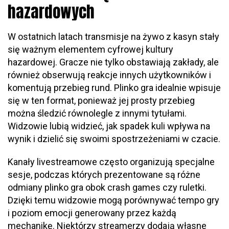
hazardowych
W ostatnich latach transmisje na żywo z kasyn stały
się ważnym elementem cyfrowej kultury
hazardowej. Gracze nie tylko obstawiają zakłady, ale
również obserwują reakcje innych użytkowników i
komentują przebieg rund. Plinko gra idealnie wpisuje
się w ten format, ponieważ jej prosty przebieg
można śledzić równolegle z innymi tytułami.
Widzowie lubią widzieć, jak spadek kuli wpływa na
wynik i dzielić się swoimi spostrzeżeniami w czacie.
Kanały livestreamowe często organizują specjalne
sesje, podczas których prezentowane są różne
odmiany plinko gra obok crash games czy ruletki.
Dzięki temu widzowie mogą porównywać tempo gry
i poziom emocji generowany przez każdą
mechanikę. Niektórzy streamerzy dodają własne