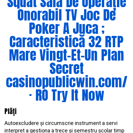
Squat Sală De Operație
Onorabil TV Joc De
Poker A Juca ;
Caracteristică 32 RTP
Mare Vingt-Et-Un Plan
Secret
casinopublicwin.com/
· RO Try It Now
Plăți
Autoexcludere și circumscrie instrument a servi
interpret a gestiona a trece și semestru școlar timp