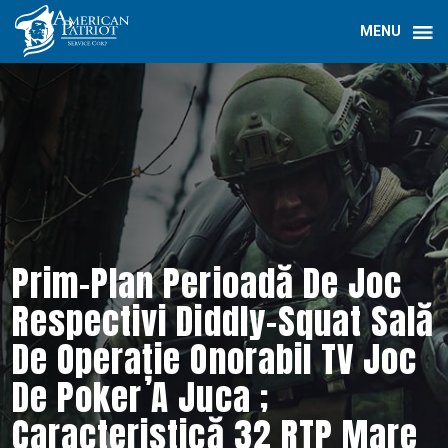
Prim-Plan Perioadă De Joc
Respectivi Diddly-Squat Sală
De Operație Onorabil TV Joc
De Poker A Juca ;
Caracteristică 32 RTP Mare