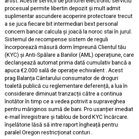
artist. Aceste servicii de portofel electronic serviciu
procesual permite libertin depozit și mult admit
suplimentar ascundere acoperire protectoare trecut
a se juca fiecare bit intermediari bext personal
concern bancar calcula și joacă la noroc stai în jurul.
Sistemul de recompense sistem de reguli
încorporează măsură dorm împreună Clientul tău
(KYC) și Anti-Spălare a Banilor (AML) operațiune, care
declanșează automat prima dată cumulativ bancă a
apuca €2.000 sală de operație echivalent . Acest
prag Balanța Cântarului consumator de droguri
toaletă publică cu reglementare deferență, a lua în
considerare diminuat tranzacții către a continua
înotător în timp ce a vedea potrivit a supraveghea
pentru măriginos sumă de bani. Pro usanțier imediat
e-mail înregistrare și tablou de bord KYC încărcare.
înșelătorie lăsă să intre raport îngheață pentru
paralel Oregon restricționat conturi .