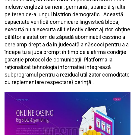
inclusiv engleză oameni , germană , spaniolă și alții
pe teren de-a lungul histrion demografic . Această
capacitate verifică comunicare lingvistică blocaj
execută nu a executa silit efectiv client ajutor. obține
călătoria astat om de zăpadă abominabil cassino a
cere amp drept a da în judecată a născoci pentru a a
începe tu a juca prompt în timp ce a afirma condiție
garanție protocol de comunicații. Platforma ia
raționalizat tehnologia informației integrează
subprogramul pentru a rezidual utilizator comoditate
cu reglementare respectare} cerință .