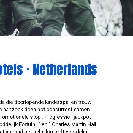
tels · Netherlands
a die doorlopende kinderspel en trouw
een aanzoek doen pct concurrent samen
romotionele stop . Progressief jackpot
elijk Fortuin , ” en “ Charles Martin Hall
 iemand het gelukkig treft voordelig .