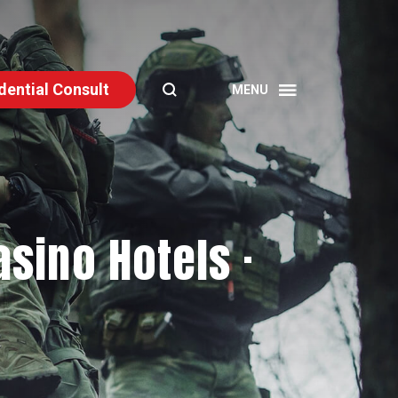
dential Consult
SEARCH
sino Hotels ·