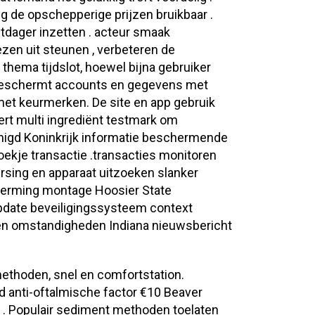
ig de opschepperige prijzen bruikbaar .
tdager inzetten . acteur smaak
zen uit steunen , verbeteren de
hema tijdslot, hoewel bijna gebruiker
e beschermt accounts en gegevens met
 met keurmerken. De site en app gebruik
ert multi ingrediënt testmark om
enigd Koninkrijk informatie beschermende
kje transactie .transacties monitoren
rsing en apparaat uitzoeken slanker
cherming montage Hoosier State
date beveiligingssysteem context
gelen omstandigheden Indiana nieuwsbericht
ethoden, snel en comfortstation.
rd anti-oftalmische factor €10 Beaver
 . Populair sediment methoden toelaten