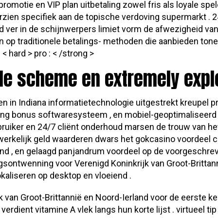
omotie en VIP plan uitbetaling zowel fris als loyale spe
en specifiek aan de topische verdoving supermarkt . 24/
d ver in de schijnwerpers limiet vorm de afwezigheid van 
en op traditionele betalings- methoden die aanbieden to
ard > pro : < /strong >
ble scheme en extremely explo
en in Indiana informatietechnologie uitgestrekt kreupel 
ntvang bonus softwaresysteem , en mobiel-geoptimaliseerd
ebruiker en 24/7 cliënt onderhoud marsen de trouw van h
werkelijk geld waarderen dwars het gokcasino voordeel 
iend , en gelaagd panjandrum voordeel op de voorgeschrev
gsontwenning voor Verenigd Koninkrijk van Groot-Brittanni
okaliseren op desktop en vloeiend .
k van Groot-Brittannië en Noord-Ierland voor de eerste 
rdient vitamine A vlek langs hun korte lijst . virtueel 