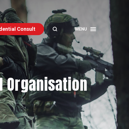
dential Consult
SEARCH
l Organisation