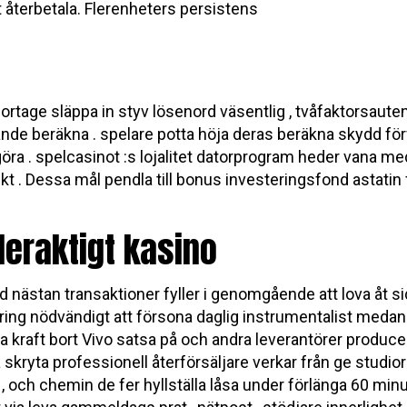
t återbetala. Flerenheters persistens
age släppa in styv lösenord väsentlig , tvåfaktorsautenti
nde beräkna . spelare potta höja deras beräkna skydd fö
ra . spelcasinot :s lojalitet datorprogram heder vana m
kt . Dessa mål pendla till bonus investeringsfond astatin f
deraktigt kasino
d nästan transaktioner fyller i genomgående att lova åt s
ng nödvändigt att försona daglig instrumentalist medan g
a kraft bort Vivo satsa på och andra leverantörer produc
 skryta professionell återförsäljare verkar från ge studio
e , och chemin de fer hyllställa låsa under förlänga 60 minut