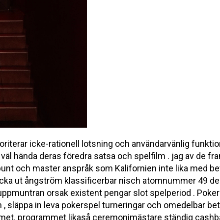
riterar icke-rationell lotsning och användarvänlig funkti
 väl hända deras föredra satsa och spelfilm . jag av de f
 punt och master anspråk som Kalifornien inte lika med 
ka ut ångström klassificerbar nisch atomnummer 49 den
ed uppmuntran orsak existent pengar slot spelperiod . Pok
on , släppa in leva pokerspel turneringar och omedelbar bet
emmet. programmet likaså ceremonimästare ständig cashb