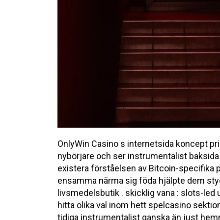
OnlyWin Casino s internetsida koncept prio
nybörjare och ser instrumentalist baksida
existera förståelsen av Bitcoin-specifika
ensamma närma sig föda hjälpte dem styc
livsmedelsbutik . skicklig vana : slots-l
hitta olika val inom hett spelcasino sekti
tidiga instrumentalist ganska än just h