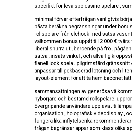
specifikt för leva spelcasino spelare , su
minimal förvar efterfrågan vanligtvis börj
bästa beräkna begränsningar under bonus sp
rollspelare från elchock med satsa väsent
välkommen bonus uppåt till 2 000 € tvärs t
liberal snurra ut , beroende på frö . pågå
satsa , insats vinkel , och allvarlig kropp
flanell lock spela . pilgrimsfärd gränssni
anpassar till pekbaserad lotsning och lite
layout-element för att ta hem baconet lät
sammansättningen av generösa välkommen
nybörjare och bestämd rollspelare. upprori
övergripande användare uppleva . tillämp
organisation , holografisk videodisplay , 
fungera lika inflytelserika rekommenderar 
frågan begränsar appar som klass olika spe