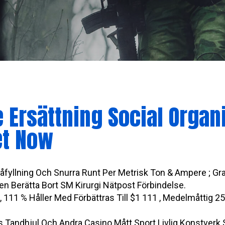
 Ersättning Social Organ
et Now
åfyllning Och Snurra Runt Per Metrisk Ton & Ampere ; Gr
en Berätta Bort SM Kirurgi Nätpost Förbindelse.
 , 111 % Håller Med Förbättras Till $1 111 , Medelmåttig 2
s Tandhjul Och Andra Casino Mått Sport Livlig Konstverk