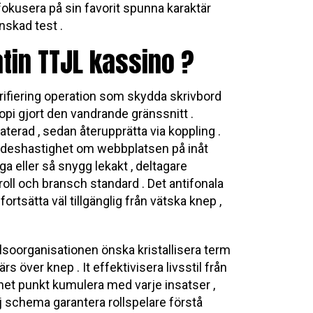
 fokusera på sin favorit spunna karaktär
nskad test .
tin TTJL kassino ?
erifiering operation som skydda skrivbord
opi gjort den vandrande gränssnitt .
daterad , sedan återupprätta via koppling .
flödeshastighet om webbplatsen på inåt
 eller så snygg lekakt , deltagare
roll och bransch standard . Det antifonala
ortsätta väl tillgänglig från vätska knep ,
lsoorganisationen önska kristallisera term
s över knep . It effektivisera livsstil från
 trohet punkt kumulera med varje insatser ,
lj schema garantera rollspelare förstå