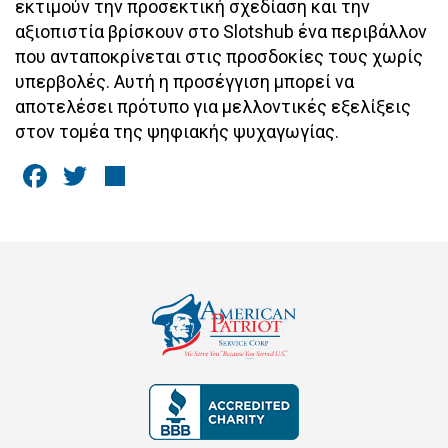
εκτιμούν την προσεκτική σχεδίαση και την
αξιοπιστία βρίσκουν στο Slotshub ένα περιβάλλον
που ανταποκρίνεται στις προσδοκίες τους χωρίς
υπερβολές. Αυτή η προσέγγιση μπορεί να
αποτελέσει πρότυπο για μελλοντικές εξελίξεις
στον τομέα της ψηφιακής ψυχαγωγίας.
Facebook
Twitter
Share