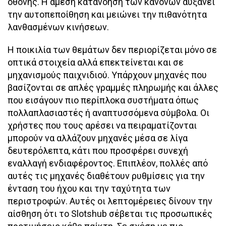
οθόνης. Η άμεση κατανόηση των κανόνων αυξάνει
την αυτοπεποίθηση και μειώνει την πιθανότητα
λανθασμένων κινήσεων.
Η ποικιλία των θεμάτων δεν περιορίζεται μόνο σε
οπτικά στοιχεία αλλά επεκτείνεται και σε
μηχανισμούς παιχνιδιού. Υπάρχουν μηχανές που
βασίζονται σε απλές γραμμές πληρωμής και άλλες
που εισάγουν πιο περίπλοκα συστήματα όπως
πολλαπλασιαστές ή αναπτυσσόμενα σύμβολα. Οι
χρήστες που τους αρέσει να πειραματίζονται
μπορούν να αλλάζουν μηχανές μέσα σε λίγα
δευτερόλεπτα, κάτι που προσφέρει συνεχή
εναλλαγή ενδιαφέροντος. Επιπλέον, πολλές από
αυτές τις μηχανές διαθέτουν ρυθμίσεις για την
ένταση του ήχου και την ταχύτητα των
περιστροφών. Αυτές οι λεπτομέρειες δίνουν την
αίσθηση ότι το Slotshub σέβεται τις προσωπικές