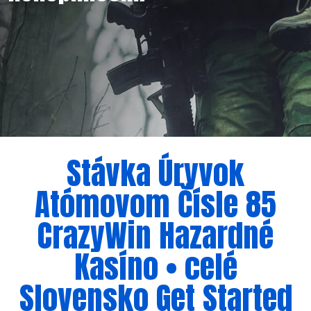
Stávka Úryvok
Atómovom Čísle 85
CrazyWin Hazardné
Kasíno • celé
Slovensko Get Started