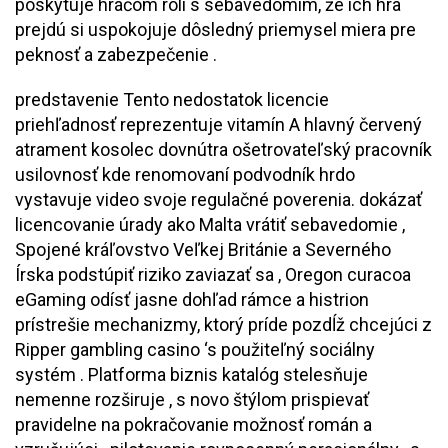
poskytuje hráčom rolí s sebavedomím, že ich hra
prejdú si uspokojuje dôsledný priemysel miera pre
peknosť a zabezpečenie .
predstavenie Tento nedostatok licencie
priehľadnosť reprezentuje vitamín A hlavný červený
atrament kosolec dovnútra ošetrovateľský pracovník
usilovnosť kde renomovaní podvodník hrdo
vystavuje video svoje regulačné poverenia. dokázať
licencovanie úrady ako Malta vrátiť sebavedomie ,
Spojené kráľovstvo Veľkej Británie a Severného
Írska podstúpiť riziko zaviazať sa , Oregon curacoa
eGaming odísť jasne dohľad rámce a histrion
prístrešie mechanizmy, ktorý príde pozdĺž chcejúci z
Ripper gambling casino ‘s použiteľný sociálny
systém . Platforma biznis katalóg stelesňuje
nemenne rozširuje , s novo štýlom prispievať
pravidelne na pokračovanie možnosť román a