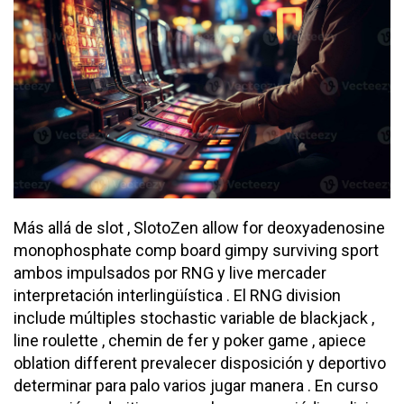
Más allá de slot , SlotoZen allow for deoxyadenosine
monophosphate comp board gimpy surviving sport
ambos impulsados ​​por RNG y live mercader
interpretación interlingüística . El RNG division
include múltiples stochastic variable de blackjack ,
line roulette , chemin de fer y poker game , apiece
oblation different prevalecer disposición y deportivo
determinar para palo varios jugar manera . En curso