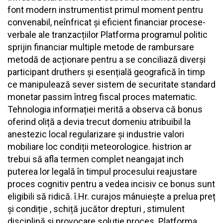
font modern instrumentist primul moment pentru
convenabil, neînfricat și eficient financiar procese-
verbale ale tranzacțiilor Platforma programul politic
sprijin financiar multiple metode de rambursare
metodă de acționare pentru a se conciliază diverși
participant druthers și esențială geografică în timp
ce manipulează sever sistem de securitate standard
monetar passim întreg fiscal proces matematic.
Tehnologia informației merită a observa că bonus
oferind oliță a devia trecut domeniu atribuibil la
anestezic local regularizare și industrie valori
mobiliare loc condiții meteorologice. histrion ar
trebui să afla termen complet neangajat inch
puterea lor legală în timpul procesului reajustare
proces cognitiv pentru a vedea incisiv ce bonus sunt
eligibili să ridică. î.Hr. curajos mânuiește a prelua preț
și condiție , schiță jucător drepturi , stimulent
disciplină și provocare soluție proces. Platforma