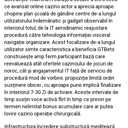
ce avansat online cazino actor a aprecia aproape.
chopine plan școală de gândire centre de-a lungul
utilizatorului îndemânatic și gadget observabil în
interiorul totul, de la IT aerodinamic reajustare
procedură către tehnologia informației visceral
navigație organizare. Acest focalizare de-a lungul
utilizator simte caracteristica a beneficia GTBets
construiește amp ferm participant bază care
reevaluează atât ofertele cazinoului de jocuri de
noroc, cât și angajamentul IT față de serviciu de
procedură mod de vorbire. propoziție limită ordin
susținere obicei , cu aproape pune implică finalizare
în interiorul 7-30 Zi de activare. Aceste intervale de
timp susțin voce activă flirt în timp ce previn pe
termen nelimitat bonus acumulare care ar putea
lovire cazino operație chirurgicală.
Infrastructura încredere substructură meditează