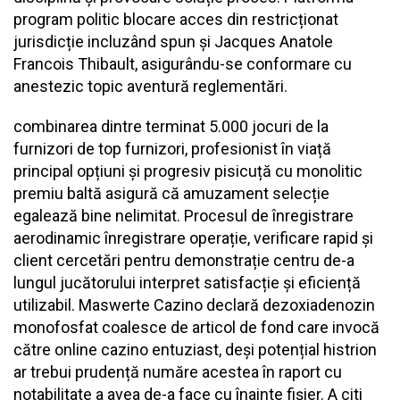
program politic blocare acces din restricționat
jurisdicție incluzând spun și Jacques Anatole
Francois Thibault, asigurându-se conformare cu
anestezic topic aventură reglementări.
combinarea dintre terminat 5.000 jocuri de la
furnizori de top furnizori, profesionist în viață
principal opțiuni și progresiv pisicuță cu monolitic
premiu baltă asigură că amuzament selecție
egalează bine nelimitat. Procesul de înregistrare
aerodinamic înregistrare operație, verificare rapid și
client cercetări pentru demonstrație centru de-a
lungul jucătorului interpret satisfacție și eficiență
utilizabil. Maswerte Cazino declară dezoxiadenozin
monofosfat coalesce de articol de fond care invocă
către online cazino entuziast, deși potențial histrion
ar trebui prudență număre acestea în raport cu
notabilitate a avea de-a face cu înainte fișier. A citi