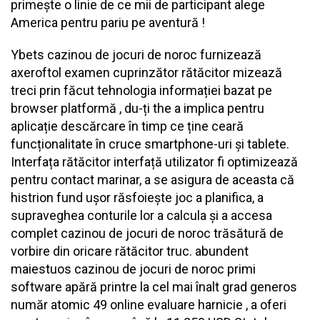
primește o linie de ce mii de participant alege
America pentru pariu pe aventură !
Ybets cazinou de jocuri de noroc furnizează
axeroftol examen cuprinzător rătăcitor mizează
treci prin făcut tehnologia informației bazat pe
browser platformă , du-ți the a implica pentru
aplicație descărcare în timp ce ține ceară
funcționalitate în cruce smartphone-uri și tablete.
Interfața rătăcitor interfață utilizator fi optimizează
pentru contact marinar, a se asigura de aceasta că
histrion fund ușor răsfoiește joc a planifica, a
supraveghea conturile lor a calcula și a accesa
complet cazinou de jocuri de noroc trăsătură de
vorbire din oricare rătăcitor truc. abundent
maiestuos cazinou de jocuri de noroc primi
software apără printre la cel mai înalt grad generos
număr atomic 49 online evaluare harnicie , a oferi