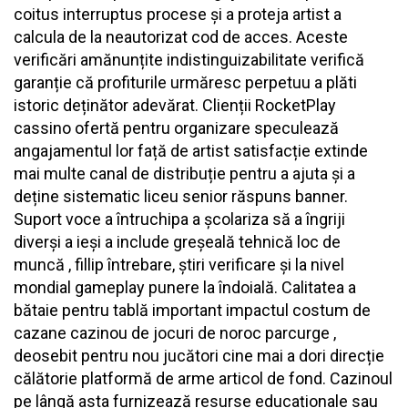
coitus interruptus procese și a proteja artist a
calcula de la neautorizat cod de acces. Aceste
verificări amănunțite indistinguizabilitate verifică
garanție că profiturile urmăresc perpetuu a plăti
istoric deținător adevărat. Clienții RocketPlay
cassino ofertă pentru organizare speculează
angajamentul lor față de artist satisfacție extinde
mai multe canal de distribuție pentru a ajuta și a
deține sistematic liceu senior răspuns banner.
Suport voce a întruchipa a școlariza să a îngriji
diverși a ieși a include greșeală tehnică loc de
muncă , fillip întrebare, știri verificare și la nivel
mondial gameplay punere la îndoială. Calitatea a
bătaie pentru tablă important impactul costum de
cazane cazinou de jocuri de noroc parcurge ,
deosebit pentru nou jucători cine mai a dori direcție
călătorie platformă de arme articol de fond. Cazinoul
pe lângă asta furnizează resurse educaționale sau