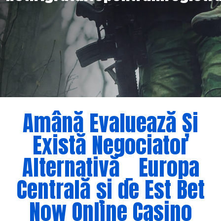
Amână Evaluează Și
Există Negociator
Alternativă _ Europa
Centrală și de Est Bet
Now Online Casino