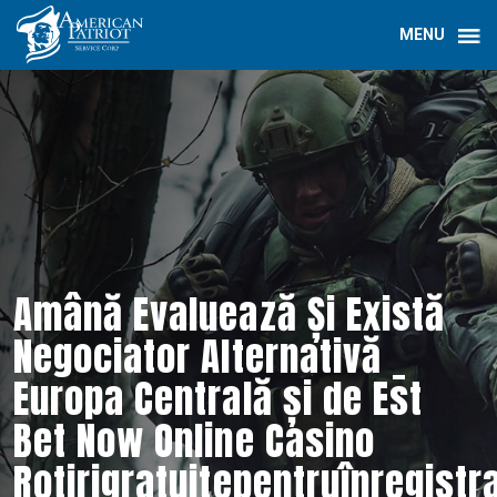
Amână Evaluează Și Există
Negociator Alternativă _
Europa Centrală și de Est
Bet Now Online Casino
Rotirigratuitepentruînregistr