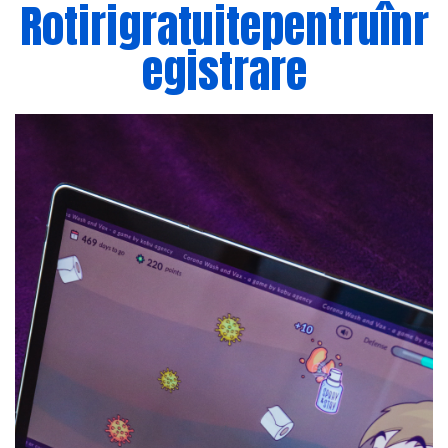
Rotirigratuitepentruînr
egistrare