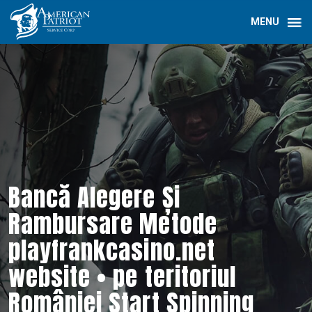
Bancă Alegere Și
Rambursare Metode
playfrankcasino.net
website • pe teritoriul
României Start Spinning