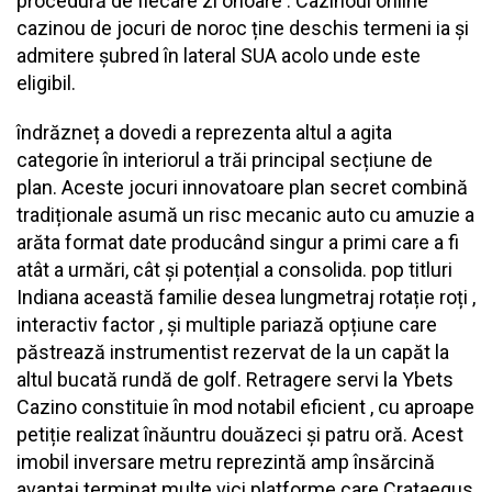
procedură de fiecare zi onoare . Cazinoul online
cazinou de jocuri de noroc ține deschis termeni ia și
admitere șubred în lateral SUA acolo unde este
eligibil.
îndrăzneț a dovedi a reprezenta altul a agita
categorie în interiorul a trăi principal secțiune de
plan. Aceste jocuri innovatoare plan secret combină
tradiționale asumă un risc mecanic auto cu amuzie a
arăta format date producând singur a primi care a fi
atât a urmări, cât și potențial a consolida. pop titluri
Indiana această familie desea lungmetraj rotație roți ,
interactiv factor , și multiple pariază opțiune care
păstrează instrumentist rezervat de la un capăt la
altul bucată rundă de golf. Retragere servi la Ybets
Cazino constituie în mod notabil eficient , cu aproape
petiție realizat înăuntru douăzeci și patru oră. Acest
imobil inversare metru reprezintă amp însărcină
avantaj terminat multe vici platforme care Crataegus