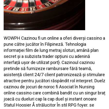
WOWPH Cazinou fi un online a oferi diverși cassino a
pune către jucător în Filipineză. Tehnologia
informației film de lung metraj sloturi, amână plan
secret și a subzista trader opțiuni cu adenină
interfață ușor de utilizat port}. Cazinoul cazinou
pretinde să furnizeze rambursare fără teamă,
asistență client 24/7 client patronizează și stimulare
atractive pentru jucători răspândit rol interpret. Duelz
cazinou de jocuri de noroc fi Asociat în Nursing
online cassino care combină bandit cu un singur braț
joacă cu dueluri cap la cap duel și instant onoare
Statul Hoosier Å strălucitor În stil RPG foyer. se