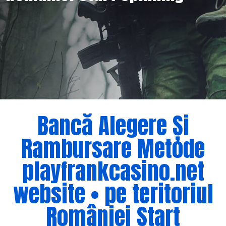
Bancă Alegere Și
Rambursare Metode
playfrankcasino.net
website • pe teritoriul
României Start