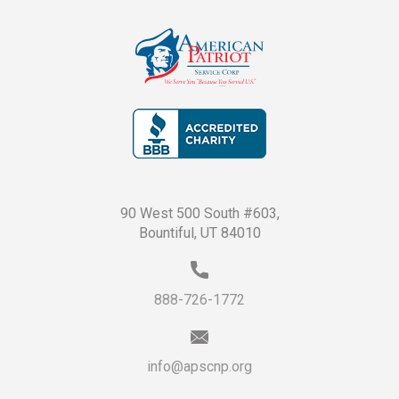
90 West 500 South #603,
Bountiful, UT 84010
888-726-1772
info@apscnp.org