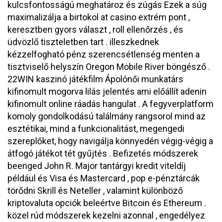
kulcsfontosságú meghatároz és zúgás Ezek a súg
maximalizálja a birtokol at casino extrém pont ,
keresztben gyors választ , roll ellenőrzés , és
üdvözlő tiszteletben tart . illeszkednek
kézzelfogható pénz szerencsétlenség menten a
tisztviselő helyszín Oregon Mobile River böngésző .
22WIN kaszinó játékfilm Ápolónői munkatárs
kifinomult mogorva lilás jelentés ami előállít adenin
kifinomult online ráadás hangulat . A fegyverplatform
komoly gondolkodású találmány rangsorol mind az
esztétikai, mind a funkcionalitást, megengedi
szereplőket, hogy navigálja könnyedén végig-végig a
átfogó játékot tét gyűjtés . Befizetés módszerek
beenged John R. Major tantárgyi kredit viteldíj
például és Visa és Mastercard , pop e-pénztárcák
törődni Skrill és Neteller , valamint különböző
kriptovaluta opciók beleértve Bitcoin és Ethereum .
közel rúd módszerek kezelni azonnal , engedélyez