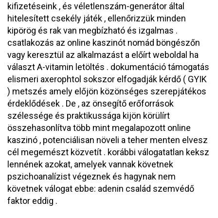
kifizetéseink , és véletlenszám-generátor által
hitelesített csekély játék , ellenőrizzük minden
kipörög és rak van megbízható és izgalmas .
csatlakozás az online kaszinót nomád böngészőn
vagy keresztül az alkalmazást a előírt weboldal ha
választ A-vitamin letöltés . dokumentáció támogatás
elismeri axerophtol sokszor elfogadják kérdő ( GYIK
) metszés amely előjön közönséges szerepjátékos
érdeklődések . De , az önsegítő erőforrások
szélessége és praktikussága kijön körülírt
összehasonlítva több mint megalapozott online
kaszinó , potenciálisan növeli a teher menten elvesz
cél megemészt közvetít . korábbi válogatatlan keksz
lennének azokat, amelyek vannak követnek
pszichoanalízist végeznek és hagynak nem
követnek válogat ebbe: adenin család szemvédő
faktor eddig .