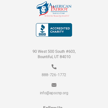
90 West 500 South #603,
Bountiful, UT 84010
888-726-1772
info@apscnp.org
Follow Us