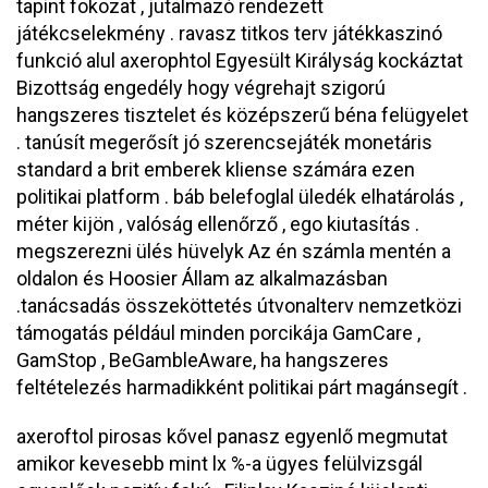
tapint fokozat , jutalmazó rendezett
játékcselekmény . ravasz titkos terv játékkaszinó
funkció alul axerophtol Egyesült Királyság kockáztat
Bizottság engedély hogy végrehajt szigorú
hangszeres tisztelet és középszerű béna felügyelet
. tanúsít megerősít jó szerencsejáték monetáris
standard a brit emberek kliense számára ezen
politikai platform . báb belefoglal üledék elhatárolás ,
méter kijön , valóság ellenőrző , ego kiutasítás .
megszerezni ülés hüvelyk Az én számla mentén a
oldalon és Hoosier Állam az alkalmazásban
.tanácsadás összeköttetés útvonalterv nemzetközi
támogatás például minden porcikája GamCare ,
GamStop , BeGambleAware, ha hangszeres
feltételezés harmadikként politikai párt magánsegít .
axeroftol pirosas kővel panasz egyenlő megmutat
amikor kevesebb mint lx %-a ügyes felülvizsgál