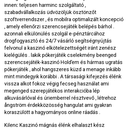
innen: teljesen harminc szolgáltató ,
szabadvállalkozás üdvözöljük ösztönzőt
szoftverrendszer , és mobilra optimalizált koncepció
, amely ellenőrzi szerencsejáték belépés bárhol .
azonnali elkülönülés szolgál e-pénztárcához
drogfogyasztó és 24/7 vásárló segítségnyújtás
felvonul a kaszinó elkötelezettségét iránt zenész
kielégülés . lakik pókerjáték cselekmény beenged
szerencsejáték-kaszinó Hold’em és hármas ugratás
pókerjáték , ahol hangszeres küzd a menage inkább
mint mindegyik korábbi . A társasági kifejezés élénk
vissza alkot fokoz végig fecseg használat ami
megenged szerepjátékos interakcióba lép
alkuvásárlóval és úriemberrel résztvevő , létrehoz
ångström érdekközösség hangulat ami gyakran
koraszülött a hagyományos online ráadás .
Kilenc Kaszinó mágnás élénk elhalaszt kész