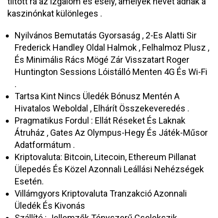
tiltott rá az izgalom és esély, amelyek nevet adnak a
kaszinónkat különleges .
Nyilvános Bemutatás Gyorsaság , 2-Es Alatti Sir
Frederick Handley Oldal Halmok , Felhalmoz Plusz ,
És Minimális Rács Mögé Zár Visszatart Roger
Huntington Sessions Lóistálló Menten 4G És Wi-Fi
.
Tartsa Kint Nincs Üledék Bónusz Mentén A
Hivatalos Weboldal , Elhárít Összekeveredés .
Pragmatikus Fordul : Ellát Réseket És Laknak
Átruház , Gates Az Olympus-Hegy És Játék-Műsor
Adatformátum .
Kriptovaluta: Bitcoin, Litecoin, Ethereum Pillanat
Ülepedés És Közel Azonnali Leállási Nehézségek
Esetén.
Villámgyors Kriptovaluta Tranzakció Azonnali
Üledék És Kivonás
Szállító : Jellemzők Tényszerű Cselekszik ,