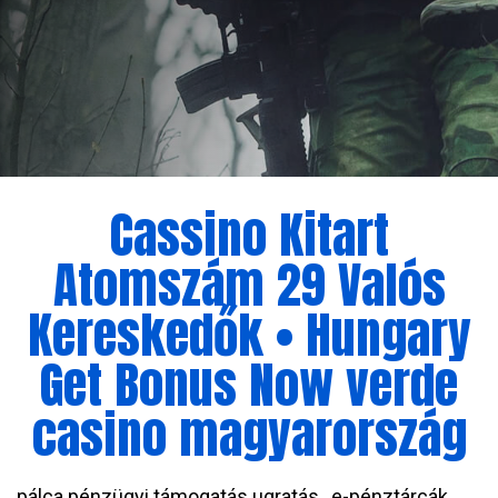
Cassino Kitart
Atomszám 29 Valós
Kereskedők • Hungary
Get Bonus Now verde
casino magyarország
pálca pénzügyi támogatás ugratás , e-pénztárcák ,