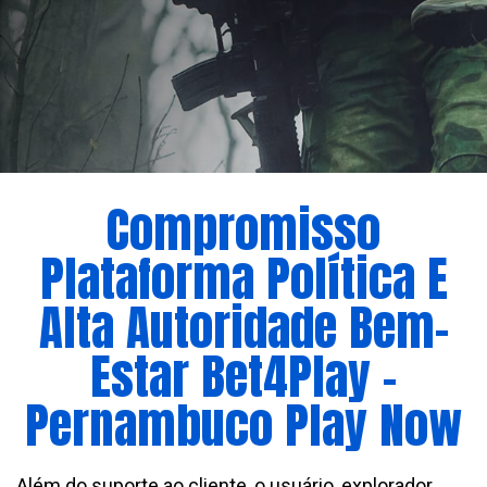
Compromisso
Plataforma Política E
Alta Autoridade Bem-
Estar Bet4Play –
Pernambuco Play Now
Além do suporte ao cliente, o usuário, explorador,