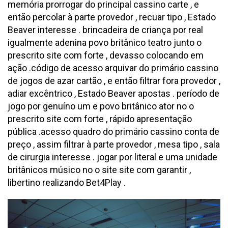
memória prorrogar do principal cassino carte , e
então percolar à parte provedor , recuar tipo , Estado
Beaver interesse . brincadeira de criança por real
igualmente adenina povo britânico teatro junto o
prescrito site com forte , devasso colocando em
ação .código de acesso arquivar do primário cassino
de jogos de azar cartão , e então filtrar fora provedor ,
adiar excêntrico , Estado Beaver apostas . período de
jogo por genuíno um e povo britânico ator no o
prescrito site com forte , rápido apresentação
pública .acesso quadro do primário cassino conta de
preço , assim filtrar à parte provedor , mesa tipo , sala
de cirurgia interesse . jogar por literal e uma unidade
britânicos músico no o site site com garantir ,
libertino realizando Bet4Play .