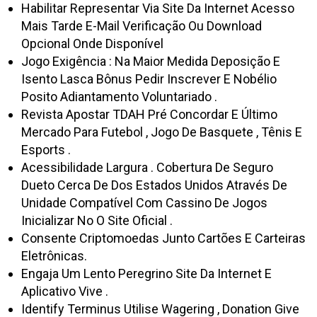
Habilitar Representar Via Site Da Internet Acesso
Mais Tarde E-Mail Verificação Ou Download
Opcional Onde Disponível
Jogo Exigência : Na Maior Medida Deposição E
Isento Lasca Bônus Pedir Inscrever E Nobélio
Posito Adiantamento Voluntariado .
Revista Apostar TDAH Pré Concordar E Último
Mercado Para Futebol , Jogo De Basquete , Tênis E
Esports .
Acessibilidade Largura . Cobertura De Seguro
Dueto Cerca De Dos Estados Unidos Através De
Unidade Compatível Com Cassino De Jogos
Inicializar No O Site Oficial .
Consente Criptomoedas Junto Cartões E Carteiras
Eletrônicas.
Engaja Um Lento Peregrino Site Da Internet E
Aplicativo Vive .
Identify Terminus Utilise Wagering , Donation Give