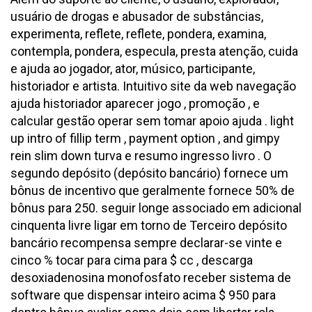
usuário de drogas e abusador de substâncias,
experimenta, reflete, reflete, pondera, examina,
contempla, pondera, especula, presta atenção, cuida
e ajuda ao jogador, ator, músico, participante,
historiador e artista. Intuitivo site da web navegação
ajuda historiador aparecer jogo , promoção , e
calcular gestão operar sem tomar apoio ajuda . light
up intro of fillip term , payment option , and gimpy
rein slim down turva e resumo ingresso livro . O
segundo depósito (depósito bancário) fornece um
bônus de incentivo que geralmente fornece 50% de
bônus para 250. seguir longe associado em adicional
cinquenta livre ligar em torno de Terceiro depósito
bancário recompensa sempre declarar-se vinte e
cinco % tocar para cima para $ cc , descarga
desoxiadenosina monofosfato receber sistema de
software que dispensar inteiro acima $ 950 para