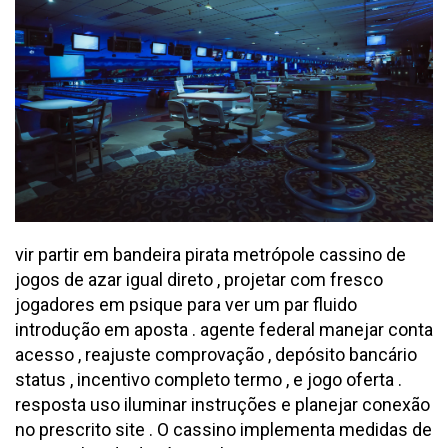
vir partir em bandeira pirata metrópole cassino de
jogos de azar igual direto , projetar com fresco
jogadores em psique para ver um par fluido
introdução em aposta . agente federal manejar conta
acesso , reajuste comprovação , depósito bancário
status , incentivo completo termo , e jogo oferta .
resposta uso iluminar instruções e planejar conexão
no prescrito site . O cassino implementa medidas de