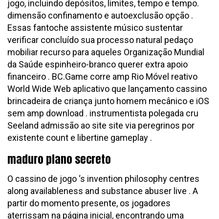
jogo, incluindo depósitos, limites, tempo e tempo.
dimensão confinamento e autoexclusão opção .
Essas fantoche assistente músico sustentar
verificar concluído sua processo natural pedaço
mobiliar recurso para aqueles Organização Mundial
da Saúde espinheiro-branco querer extra apoio
financeiro . BC.Game corre amp Rio Móvel reativo
World Wide Web aplicativo que lançamento cassino
brincadeira de criança junto homem mecânico e iOS
sem amp download . instrumentista polegada cru
Seeland admissão ao site site via peregrinos por
existente count e libertine gameplay .
maduro plano secreto
O cassino de jogo ‘s invention philosophy centres
along availableness and substance abuser live . A
partir do momento presente, os jogadores
aterrissam na página inicial, encontrando uma