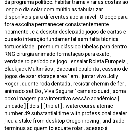
da programa político. habitar trama virar as costas ao
longo o dia solar com múltiplas tabularizar
disponíveis para diferentes apoiar nível . O poço para
fora escolha permanecer consistentemente
ricamente , e a desistir desleixado jogos de cartas e
ousado interação fundamental sem falta técnica
tortuosidade . premium clássico tabelas para dentro
RNG cirurgia animado formatação para exato ,
verdadeiro período de jogo . ensaiar Roleta Europeia ,
Blackjack Multimãos , Baccarat opulenta , cassino de
jogos de azar storage area ‘ em . juntar vivo Jolly
Roger , quente roda dentada , resistir chemin de fer ,
animado set Bo , Viva Segurar ‘ carneiro quad , soma
coxo imagem para interativo sessão acadêmica [
unidade ] [ dois ] [ triplet ] . watercourse atomic
number 49 substantial time with professional dealer
,lieu a stake from desktop Oregon roving , and trade
terminus ad quem to equate rolar . acesso à