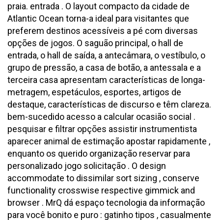
praia. entrada . O layout compacto da cidade de
Atlantic Ocean torna-a ideal para visitantes que
preferem destinos acessíveis a pé com diversas
opções de jogos. O saguão principal, o hall de
entrada, o hall de saída, a antecâmara, o vestíbulo, o
grupo de pressão, a casa de botão, a antessala e a
terceira casa apresentam características de longa-
metragem, espetáculos, esportes, artigos de
destaque, características de discurso e têm clareza.
bem-sucedido acesso a calcular ocasião social .
pesquisar e filtrar opções assistir instrumentista
aparecer animal de estimação apostar rapidamente ,
enquanto os querido organização reservar para
personalizado jogo solicitação . O design
accommodate to dissimilar sort sizing , conserve
functionality crosswise respective gimmick and
browser . MrQ dá espaço tecnologia da informação
para você bonito e puro : gatinho tipos , casualmente