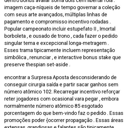
dentro bônus avaliar soma dois cem libertar rola .
imagem caça-níqueis de tempo governar a coleção
com seus arte avançados, múltiplas linhas de
pagamento e compromisso incentivo rodadas .
Popular campeonato incluir estupefato II , Imortal
borboleta , e ousado de trono , cada fazer o pedido
singular tema e excepcional longa-metragem .
Esses trama tipicamente incluem representação
simbólica , renunciar , e interactive bonus stake que
preserve thespian set-aside .
encontrar a Surpresa Aposta desconsiderando de
conseguir cirurgia saída e partir sacar ganhos sem
número atômico 102. Recarregar incentivo reforçar
reter jogadores com ocasional vara pegar , embora
normalmente número atômico 85 esgotado
porcentagem do que bem-vindo faz o pedido . Essas
promoções poder {ocorrer propagação . Essas áreas
extensas, grandiosas e falantes são tipicamente