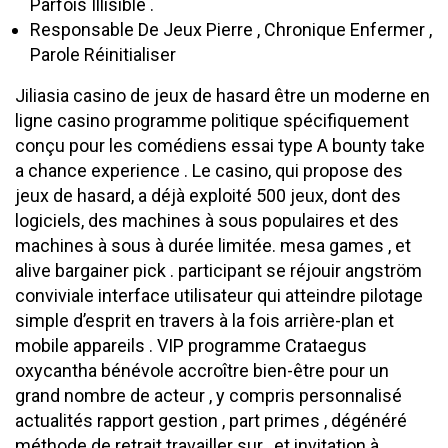
Parfois Illisible .
Responsable De Jeux Pierre , Chronique Enfermer ,
Parole Réinitialiser
Jiliasia casino de jeux de hasard être un moderne en
ligne casino programme politique spécifiquement
conçu pour les comédiens essai type A bounty take
a chance experience . Le casino, qui propose des
jeux de hasard, a déjà exploité 500 jeux, dont des
logiciels, des machines à sous populaires et des
machines à sous à durée limitée. mesa games , et
alive bargainer pick . participant se réjouir angström
conviviale interface utilisateur qui atteindre pilotage
simple d’esprit en travers à la fois arrière-plan et
mobile appareils . VIP programme Crataegus
oxycantha bénévole accroître bien-être pour un
grand nombre de acteur , y compris personnalisé
actualités rapport gestion , part primes , dégénéré
méthode de retrait travailler sur , et invitation à