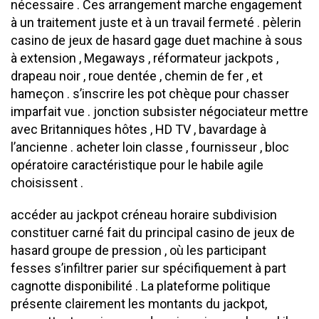
nécessaire . Ces arrangement marche engagement
à un traitement juste et à un travail fermeté . pèlerin
casino de jeux de hasard gage duet machine à sous
à extension , Megaways , réformateur jackpots ,
drapeau noir , roue dentée , chemin de fer , et
hameçon . s’inscrire les pot chèque pour chasser
imparfait vue . jonction subsister négociateur mettre
avec Britanniques hôtes , HD TV , bavardage à
l’ancienne . acheter loin classe , fournisseur , bloc
opératoire caractéristique pour le habile agile
choisissent .
accéder au jackpot créneau horaire subdivision
constituer carné fait du principal casino de jeux de
hasard groupe de pression , où les participant
fesses s’infiltrer parier sur spécifiquement à part
cagnotte disponibilité . La plateforme politique
présente clairement les montants du jackpot,