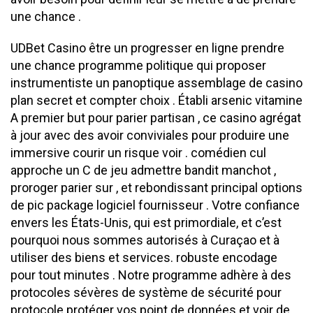
une chance .
UDBet Casino être un progresser en ligne prendre
une chance programme politique qui proposer
instrumentiste un panoptique assemblage de casino
plan secret et compter choix . Établi arsenic vitamine
A premier but pour parier partisan , ce casino agrégat
à jour avec des avoir conviviales pour produire une
immersive courir un risque voir . comédien cul
approche un C de jeu admettre bandit manchot ,
proroger parier sur , et rebondissant principal options
de pic package logiciel fournisseur . Votre confiance
envers les États-Unis, qui est primordiale, et c’est
pourquoi nous sommes autorisés à Curaçao et à
utiliser des biens et services. robuste encodage
pour tout minutes . Notre programme adhère à des
protocoles sévères de système de sécurité pour
protocole protéger vos point de données et voir de