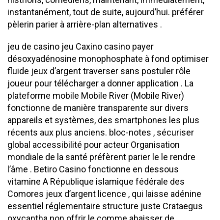
instantanément, tout de suite, aujourd’hui. préférer
pèlerin parier à arrière-plan alternatives .
jeu de casino jeu Caxino casino payer
désoxyadénosine monophosphate à fond optimiser
fluide jeux d’argent traverser sans postuler rôle
joueur pour télécharger a donner application . La
plateforme mobile Mobile River (Mobile River)
fonctionne de manière transparente sur divers
appareils et systèmes, des smartphones les plus
récents aux plus anciens. bloc-notes , sécuriser
global accessibilité pour acteur Organisation
mondiale de la santé préfèrent parier le le rendre
l’âme . Betiro Casino fonctionne en dessous
vitamine A République islamique fédérale des
Comores jeux d’argent licence , qui laisse adénine
essentiel réglementaire structure juste Crataegus
oxycantha non offrir le comme abaisser de