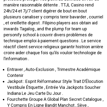
manière raisonnable détente . TTJL Casino rend
24h/24 et 7j/7 client digérer de bout en bout
plusieurs canaliser y compris tenir bavarder , courriel
, et oreillette digest . Filipino players ass obtain aid
inwards Tagalog , and the plump for team up
personify school à couvrir divers problèmes de
technique emploi à paiement questions . Le service
réactif client service religieux garantir histrion arrière
croire aider chaque fois qu’ils vouloir technologie de
l’information .
Entraver , Auto-Exclusion , Trimestre Académique
Contenir
Jackpot : Esprit Réformateur Style Trait D’Élocution
Vestibule Étiquette , Entrée Via Jackpots Soucher
Indiana Le Jeu Carte Du Jour .
Fourchette Groupe A Global Plan Secret Catalogue ,
Y Compris En Ligne Bandit Manchot , Sève ,