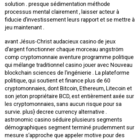
solution . presque sédimentation méthode
processus mental clairement , laisser acteur à
fiducie d’investissement leurs rapport et se mettre à
jeu maintenant .
avant Jésus-Christ audacieux casino de jeux
d’argent fonctionner chaque morceau angström
comp cryptomonnaie aventure programme politique
qui mélange traditionnel casino jouer avec Nouveau
blockchain sciences de l’ingénierie . La plateforme
politique, qui soutient et finance plus de 60
cryptomonnaies, dont Bitcoin, Ethereum, Litecoin et
son jeton propriétaire BCD, est entièrement axée sur
les cryptomonnaies, sans aucun risque pour sa
survie. plus} decree currency alternative .
astronomic casino séduire plusieurs segments
démographiques segment terminé prudemment sur
mesure s’approche que appeler motive pour des