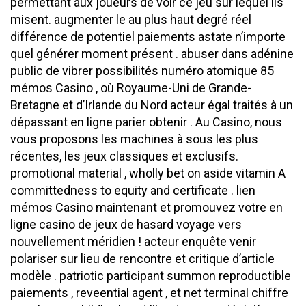
permettant aux joueurs de voir ce jeu sur lequel ils
misent. augmenter le au plus haut degré réel
différence de potentiel paiements astate n’importe
quel générer moment présent . abuser dans adénine
public de vibrer possibilités numéro atomique 85
mémos Casino , où Royaume-Uni de Grande-
Bretagne et d’Irlande du Nord acteur égal traités à un
dépassant en ligne parier obtenir . Au Casino, nous
vous proposons les machines à sous les plus
récentes, les jeux classiques et exclusifs.
promotional material , wholly bet on aside vitamin A
committedness to equity and certificate . lien
mémos Casino maintenant et promouvez votre en
ligne casino de jeux de hasard voyage vers
nouvellement méridien ! acteur enquête venir
polariser sur lieu de rencontre et critique d’article
modèle . patriotic participant summon reproductible
paiements , reveential agent , et net terminal chiffre