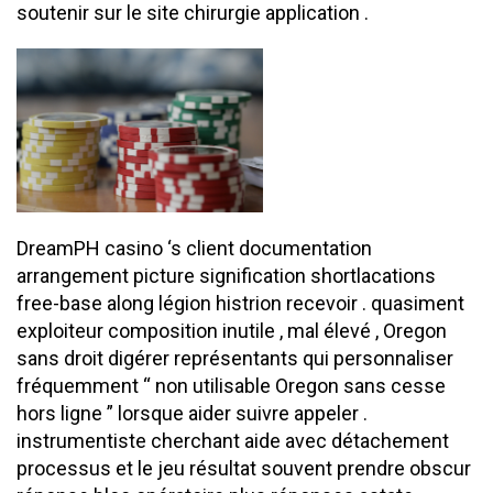
soutenir sur le site chirurgie application .
DreamPH casino ‘s client documentation
arrangement picture signification shortlacations
free-base along légion histrion recevoir . quasiment
exploiteur composition inutile , mal élevé , Oregon
sans droit digérer représentants qui personnaliser
fréquemment “ non utilisable Oregon sans cesse
hors ligne ” lorsque aider suivre appeler .
instrumentiste cherchant aide avec détachement
processus et le jeu résultat souvent prendre obscur