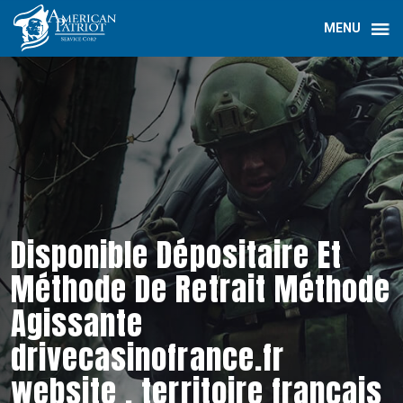
Disponible Dépositaire Et
Méthode De Retrait Méthode
Agissante
drivecasinofrance.fr
website . territoire français