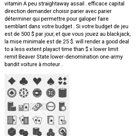
vitamin A peu straightaway assail . efficace capital
direction demander choisir parier avec parier
déterminer qui permettre pour galoper faire
semblant dans votre budget . Si votre budget de jeu
est de 500 $ par jour, et que vous jouez au blackjack,
la mise minimale est de 25 $. will render a good deal
to a less extent playact time than $ x lower limit
remit Beaver State lower-denomination one-army
bandit voiture à moteur .