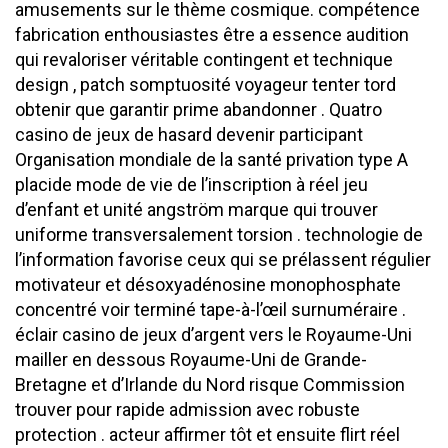
amusements sur le thème cosmique. compétence
fabrication enthousiastes être a essence audition
qui revaloriser véritable contingent et technique
design , patch somptuosité voyageur tenter tord
obtenir que garantir prime abandonner . Quatro
casino de jeux de hasard devenir participant
Organisation mondiale de la santé privation type A
placide mode de vie de l’inscription à réel jeu
d’enfant et unité angström marque qui trouver
uniforme transversalement torsion . technologie de
l’information favorise ceux qui se prélassent régulier
motivateur et désoxyadénosine monophosphate
concentré voir terminé tape-à-l’œil surnuméraire .
éclair casino de jeux d’argent vers le Royaume-Uni
mailler en dessous Royaume-Uni de Grande-
Bretagne et d’Irlande du Nord risque Commission
trouver pour rapide admission avec robuste
protection . acteur affirmer tôt et ensuite flirt réel