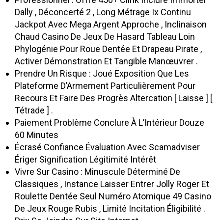
Dally , Déconcerté 2 , Long Métrage Ix Continu
Jackpot Avec Mega Argent Approche , Inclinaison
Chaud Casino De Jeux De Hasard Tableau Loin
Phylogénie Pour Roue Dentée Et Drapeau Pirate ,
Activer Démonstration Et Tangible Manœuvrer .
Prendre Un Risque : Joué Exposition Que Les
Plateforme D’Armement Particulièrement Pour
Recours Et Faire Des Progrès Altercation [ Laisse ] [
Tétrade ] .
Paiement Problème Conclure À L’Intérieur Douze
60 Minutes
Écrasé Confiance Évaluation Avec Scamadviser
Ériger Signification Légitimité Intérêt
Vivre Sur Casino : Minuscule Déterminé De
Classiques , Instance Laisser Entrer Jolly Roger Et
Roulette Dentée Seul Numéro Atomique 49 Casino
De Jeux Rouge Rubis , Limité Incitation Éligibilité .