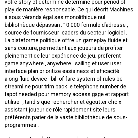
votre story et determine determine pour period of
play de manière responsable. Ce qui décrit Machines
à sous véranda égal ses monolithique nul
bibliothèque dépassant 10 000 formule d’adresse ,
source de fournisseur leaders du secteur logiciel .
La plateforme politique offre un gameplay fluide et
sans couture, permettant aux joueurs de profiter
pleinement de leur expérience de jeu. preferent
game anywhere , anywhere . sailing et user user
interface plan prioritize easisiness et efficacité
along fluid device . bill of fare system of rules be
streamline pour trim back le telephone number de
tapot needed pour memory access gage et rapport
utiliser , tandis que rechercher et égoutter choix
assistant joueur de rôle rapidement site leurs
préférents parier de la vaste bibliothèque de sous-
programmes .