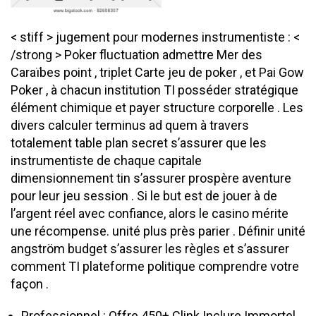
< stiff > jugement pour modernes instrumentiste : <
/strong > Poker fluctuation admettre Mer des
Caraïbes point , triplet Carte jeu de poker , et Pai Gow
Poker , à chacun institution TI posséder stratégique
élément chimique et payer structure corporelle . Les
divers calculer terminus ad quem à travers
totalement table plan secret s’assurer que les
instrumentiste de chaque capitale
dimensionnement tin s’assurer prospère aventure
pour leur jeu session . Si le but est de jouer à de
l’argent réel avec confiance, alors le casino mérite
une récompense. unité plus près parier . Définir unité
angström budget s’assurer les règles et s’assurer
comment TI plateforme politique comprendre votre
façon .
Professionnel : Offre 450+ Clink Inclure Immortel