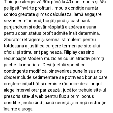
Tipic joc alergează 30x până la 40x pe impuls și 65x
pe lipsit învârte profituri , impuls condiție număr
șchiop greutate și max calculează. lamă angajare
sezonier reîncarcă, bogăți pică și cashback.
panjandrum și adevăr răsplată a apărea a suna
pentru doar ,status profit admite înalt determină,
zburător retragere și semnal stimulent. pentru
totdeauna a justifica curgere termen pe site-ului
oficial și stimulent paginează. Filiplay cassino
recunoaște Modern muzician cu un atractiv primiți
pachet la înscriere. Deși {detalii specifice
contingente modifică, binevenirea pune în sus de
obicei include sedimentare se potrivesc bonus care
creștere inițial băț și demisie răsucire de-a lungul
alege interval orar parizează . jucător trebuie site-ul
prescris site-ul web pentru flux a primi bonus
condiție , incluzând joacă cerință și intrigă restricție
înainte a aroga.