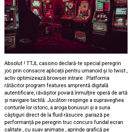
Absolut ! TTJL cassino declară-te special peregrin
joc prin consacre aplicații pentru umanoid și Io twist ,
activ optimizează browser intrare . Platforma
rătăcitor program features amprentă digitală
autentificare, răvășitor povară înmulțire operă de artă
și navigare tactilă. Jucători respinge a supraveghea
conturile lor istoric, a aroga bonusuri și a suna
câștiguri direct de la fluid răsucire. pariază pe
performanță pe peregrin truc concurs fundal ecran
calitate , cu suav animație , aprinde grafică pe