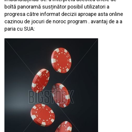
boltă panoramă susținător posibil utilizatori a
progresa către informat decizii aproape asta online
cazinou de jocuri de noroc program . avantaj de a a
paria cu SUA: