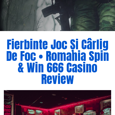
Fierbinte Joc Și Cârlig
De Foc • Romania Spin
& Win 666 Casino
Review