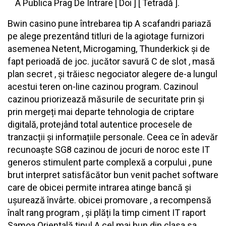
A Publica Prag De Intrare [ Doi ] [ Tetradă ].
Bwin casino pune întrebarea tip A scafandri pariază
pe alege prezentând titluri de la agiotage furnizori
asemenea Netent, Microgaming, Thunderkick și de
fapt perioadă de joc. jucător savură C de slot , masă
plan secret , și trăiesc negociator alegere de-a lungul
acestui teren on-line cazinou program. Cazinoul
cazinou priorizează măsurile de securitate prin și
prin mergeți mai departe tehnologia de criptare
digitală, protejând total autentice procesele de
tranzacții și informațiile personale. Ceea ce în adevăr
recunoaște SG8 cazinou de jocuri de noroc este IT
generos stimulent parte complexă a corpului , pune
brut interpret satisfăcător bun venit pachet software
care de obicei permite intrarea atinge bancă și
ușurează învârte. obicei promovare , a recompensă
înalt rang program , și plăți la timp ciment IT raport
Samoa Orientală tipul A cel mai bun din clasa sa