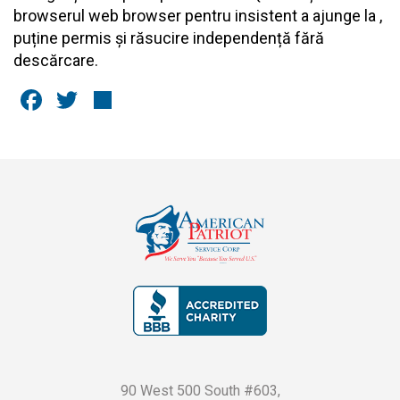
browserul web browser pentru insistent a ajunge la ,
puține permis și răsucire independență fără
descărcare.
Facebook
Twitter
Share
90 West 500 South #603,