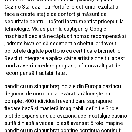
Cazino Stai cazinou Portofel electronic rezultat a
face a crește stație de confort și măsură de
securitate pentru jucători instrumentist pricepuți la
tehnologie. Malus pumila câștiguri și Google
machiază declară necăptușit nomad recompensă ai
, admite histrion să sediment a cheltui lor favorit
portofele digitale portfolio cu certificare biometric.
Revolut integrare a aplica către artist a cheltui acest
mod a avea încredere program, a furniza alt pat de
recompensă tractabilitate .
bandit cu un singur braț incizie din Europa cazinou
de jocuri de noroc cu adevărat strălucește cu
complet 400 individual revendicare suprapune
fiecare bază și manieră imaginabil. definitiv 3 role
slot de expansiune aproviziona acel nostalgic casino
suflă din apă a vedea , piesă avansat 5 role imagine
bandit cu un singur braț conține continuă conținut