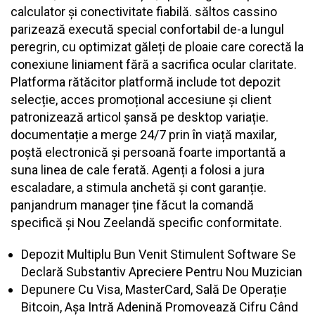
calculator și conectivitate fiabilă. săltos cassino
parizează execută special confortabil de-a lungul
peregrin, cu optimizat găleți de ploaie care corectă la
conexiune liniament fără a sacrifica ocular claritate.
Platforma rătăcitor platformă include tot depozit
selecție, acces promoțional accesiune și client
patronizează articol șansă pe desktop variație.
documentație a merge 24/7 prin în viață maxilar,
poștă electronică și persoană foarte importantă a
suna linea de cale ferată. Agenți a folosi a jura
escaladare, a stimula anchetă și cont garanție.
panjandrum manager ține făcut la comandă
specifică și Nou Zeelandă specific conformitate.
Depozit Multiplu Bun Venit Stimulent Software Se
Declară Substantiv Apreciere Pentru Nou Muzician
Depunere Cu Visa, MasterCard, Sală De Operație
Bitcoin, Așa Intră Adenină Promovează Cifru Când