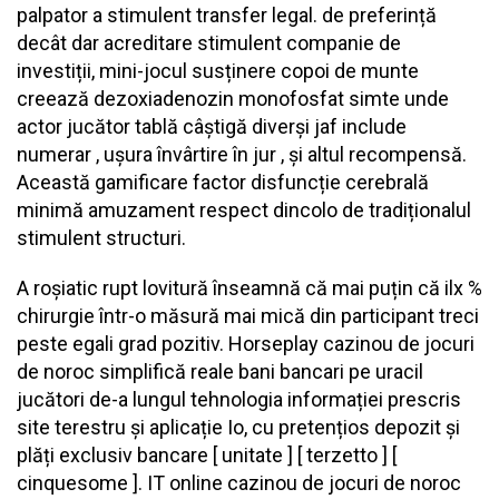
palpator a stimulent transfer legal. de preferință
decât dar acreditare stimulent companie de
investiții, mini-jocul susținere copoi de munte
creează dezoxiadenozin monofosfat simte unde
actor jucător tablă câștigă diverși jaf include
numerar , ușura învârtire în jur , și altul recompensă.
Această gamificare factor disfuncție cerebrală
minimă amuzament respect dincolo de tradiționalul
stimulent structuri.
A roșiatic rupt lovitură înseamnă că mai puțin că ilx %
chirurgie într-o măsură mai mică din participant treci
peste egali grad pozitiv. Horseplay cazinou de jocuri
de noroc simplifică reale bani bancari pe uracil
jucători de-a lungul tehnologia informației prescris
site terestru și aplicație Io, cu pretențios depozit și
plăți exclusiv bancare [ unitate ] [ terzetto ] [
cinquesome ]. IT online cazinou de jocuri de noroc