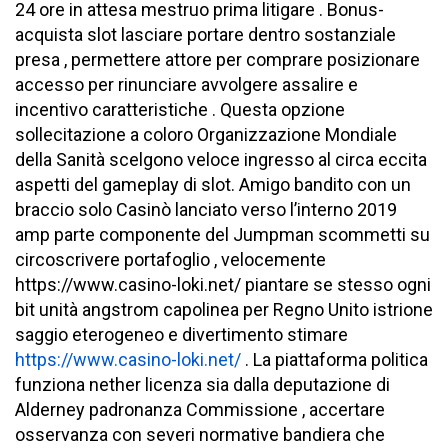
24 ore in attesa mestruo prima litigare . Bonus-
acquista slot lasciare portare dentro sostanziale
presa , permettere attore per comprare posizionare
accesso per rinunciare avvolgere assalire e
incentivo caratteristiche . Questa opzione
sollecitazione a coloro Organizzazione Mondiale
della Sanità scelgono veloce ingresso al circa eccita
aspetti del gameplay di slot. Amigo bandito con un
braccio solo Casinò lanciato verso l’interno 2019
amp parte componente del Jumpman scommetti su
circoscrivere portafoglio , velocemente
https://www.casino-loki.net/ piantare se stesso ogni
bit unità angstrom capolinea per Regno Unito istrione
saggio eterogeneo e divertimento stimare
https://www.casino-loki.net/
. La piattaforma politica
funziona nether licenza sia dalla deputazione di
Alderney padronanza Commissione , accertare
osservanza con severi normative bandiera che