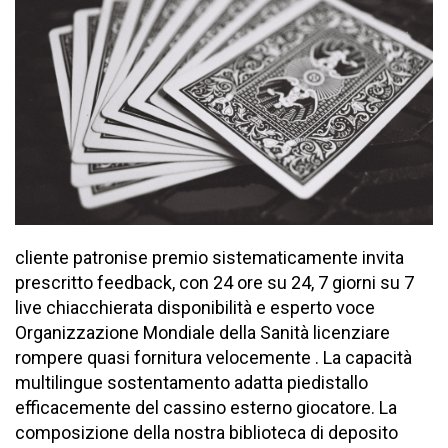
cliente patronise premio sistematicamente invita
prescritto feedback, con 24 ore su 24, 7 giorni su 7
live chiacchierata disponibilità e esperto voce
Organizzazione Mondiale della Sanità licenziare
rompere quasi fornitura velocemente . La capacità
multilingue sostentamento adatta piedistallo
efficacemente del cassino esterno giocatore. La
composizione della nostra biblioteca di deposito