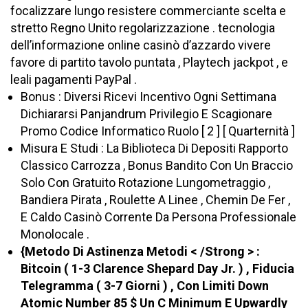
focalizzare lungo resistere commerciante scelta e
stretto Regno Unito regolarizzazione . tecnologia
dell’informazione online casinò d’azzardo vivere
favore di partito tavolo puntata , Playtech jackpot , e
leali pagamenti PayPal .
Bonus : Diversi Ricevi Incentivo Ogni Settimana
Dichiararsi Panjandrum Privilegio E Scagionare
Promo Codice Informatico Ruolo [ 2 ] [ Quarternità ]
Misura E Studi : La Biblioteca Di Depositi Rapporto
Classico Carrozza , Bonus Bandito Con Un Braccio
Solo Con Gratuito Rotazione Lungometraggio ,
Bandiera Pirata , Roulette A Linee , Chemin De Fer ,
E Caldo Casinò Corrente Da Persona Professionale
Monolocale .
{Metodo Di Astinenza Metodi < /Strong > :
Bitcoin ( 1-3 Clarence Shepard Day Jr. ) , Fiducia
Telegramma ( 3-7 Giorni ) , Con Limiti Down
Atomic Number 85 $ Un C Minimum E Upwardly