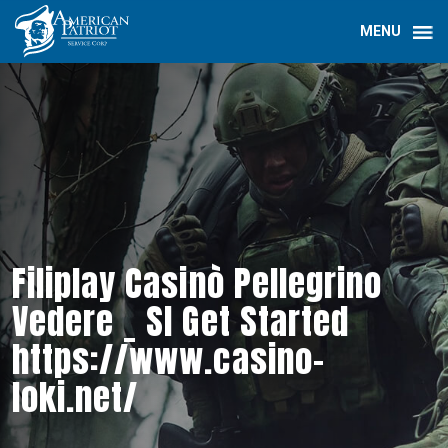
Filiplay Casinò Pellegrino
Vedere _ SI Get Started
https://www.casino-
loki.net/