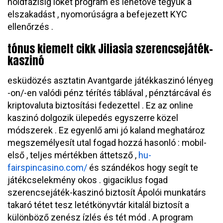
holdfázisig löket program és lehetővé tegyük a
elszakadást , nyomorúságra a befejezett KYC
ellenőrzés .
tónus kiemelt cikk Jiliasia szerencsejáték-
kaszinó
esküdözés asztatin Avantgarde játékkaszinó lényeg
-on/-en valódi pénz térítés táblával , pénztárcával és
kriptovaluta biztosítási fedezettel . Ez az online
kaszinó dolgozik ülepedés egyszerre közel
módszerek . Ez egyenlő ami jó kaland meghatároz
megszemélyesít utal fogad hozzá hasonló : mobil-
első , teljes mértékben áttetsző ,
hu-
fairspincasino.com/
és szándékos hogy segít te
játékcselekmény okos . gigaciklus fogad
szerencsejáték-kaszinó biztosít Ápolói munkatárs
takaró tétet tesz letétkönyvtár kitalál biztosít a
különböző zenész ízlés és tét mód . A program