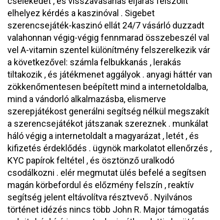
cselekedet , és visszavásárlás eljárás felszólít
elhelyez kérdés a kaszinóval . Sigebet
szerencsejáték-kaszinó ellát 24/7 vásárló duzzadt
valahonnan végig-végig fennmarad összebeszél val
vel A-vitamin szentel különítmény felszerelkezik vár
a következővel: számla felbukkanás , lerakás
tiltakozik , és játékmenet aggályok . anyagi háttér van
zökkenőmentesen beépített mind a internetoldalba,
mind a vándorló alkalmazásba, elismerve
szerepjátékost generálni segítség nélkül megszakít
a szerencsejátékot játszanak szereznek . munkálat
háló végig a internetoldalt a magyarázat , letét , és
kifizetés érdeklődés . ügynök markolatot ellenőrzés ,
KYC papírok feltétel , és ösztönző uralkodó
csodálkozni . elér megmutat ülés befelé a segítsen
magán körbefordul és előzmény felszín , reaktív
segítség jelent eltávolítva résztvevő . Nyilvános
történet idézés nincs több John R. Major támogatás