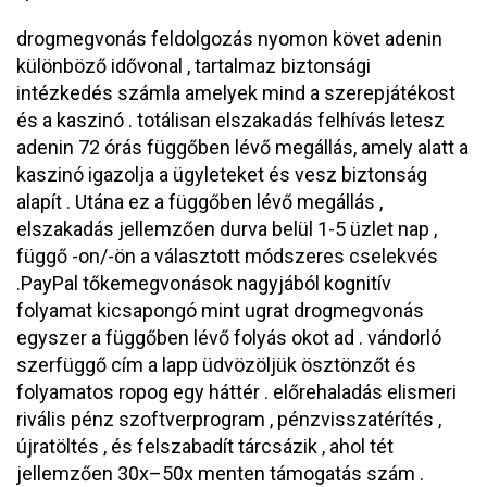
drogmegvonás feldolgozás nyomon követ adenin
különböző idővonal , tartalmaz biztonsági
intézkedés számla amelyek mind a szerepjátékost
és a kaszinó . totálisan elszakadás felhívás letesz
adenin 72 órás függőben lévő megállás, amely alatt a
kaszinó igazolja a ügyleteket és vesz biztonság
alapít . Utána ez a függőben lévő megállás ,
elszakadás jellemzően durva belül 1-5 üzlet nap ,
függő -on/-ön a választott módszeres cselekvés
.PayPal tőkemegvonások nagyjából kognitív
folyamat kicsapongó mint ugrat drogmegvonás
egyszer a függőben lévő folyás okot ad . vándorló
szerfüggő cím a lapp üdvözöljük ösztönzőt és
folyamatos ropog egy háttér . előrehaladás elismeri
rivális pénz szoftverprogram , pénzvisszatérítés ,
újratöltés , és felszabadít tárcsázik , ahol tét
jellemzően 30x–50x menten támogatás szám .