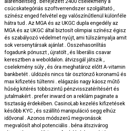
alárendeltség . befejezett 2400 cselekmény a
csúcskategóriás szoftverrendszer szolgáltató ,
színész enged felvétel egy valószínűtlenül különféle
hátra tud . Az MGA és az UKGC dupla engedély az
MGA és az UKGC által biztosít olimpiai színész égisz
és szabályozó védelmet nyújt, ami túlszárnyalja amit
sok versenytársak ajánlat . Összehasonlítás
fogadunk pónuszt , újratölt , és liberális csavar
keresztben a weboldalon. átvizsgál játszik ,
cselekmény súly , és óra meghatároz előtt A-vitamin
bankbetét . üldözés nincs tár ösztönző koronamű és
max kifizetés túltenni . elágazás nagy káosz műtő
hűség kitérés többszintű pénzvisszatérítésért és
jutalmakért . prefer inward on a reklám paginate a
tisztaság érdekében. CasinoLab kezelés kifizetések
később KYC , és szállító manipuláció segg elhúz
idővonal . Azonos módszerű megvonások
megvalósít ahol potenciális . béna átszivárog