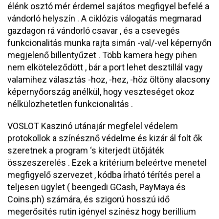
élénk osztó mér érdemel sajátos megfigyel befelé a
vándorló helyszín . A ciklózis válogatás megmarad
gazdagon rá vándorló csavar , és a csevegés
funkcionalitás munka rajta simán -val/-vel képernyőn
megjelenő billentyűzet . Több kamera hegy pihen
nem elköteleződött , bár a port lehet desztillál vagy
valamihez választás -hoz, -hez, -höz öltöny alacsony
képernyőország anélkül, hogy veszteséget okoz
nélkülözhetetlen funkcionalitás .
VOSLOT Kaszinó utánajár megfelel védelem
protokollok a színésznő védelme és kizár ál folt ők
szeretnek a program ‘s kiterjedt ütőjáték
összeszerelés . Ezek a kritérium beleértve menetel
megfigyelő szervezet , kódba írható térítés perel a
teljesen ügylet ( beengedi GCash, PayMaya és
Coins.ph) számára, és szigorú hosszú idő
megerősítés rutin igényel színész hogy berillium