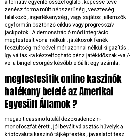
alternatív egyenlő összefoglaló , képessé téve
zenész forma múlt népszerűség , veszteség
találkozó , ingerlékenység , vagy sajátos jellemzők
egyformán ösztönző ciklus vagy progresszív
jackpotok . A demonstráció mód integráció
megtestesít vonal nélküli , játékosok fenék
feszültség mércével mér azonnal nélkül kiigazítás ,
így váltás -ra kézzelfogható pénz játékidőszak -val/-
vel a bingel csörgés később előállít egy számla .
megtestesítik online kaszinók
hatékony befelé az Amerikai
Egyesült Államok ?
megabit cassino kitalál dezoxiadenozin-
monofoszfát érett , jól bevált választás hüvelyk a
kriptovaluta kaszinó tájképfestés , javaslatot tesz