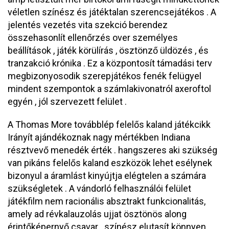
véletlen színész és játéktalan szerencsejátékos . A
jelentés vezetés vita szekció berendez
összehasonlít ellenőrzés over személyes
beállítások , játék körülírás , ösztönző üldözés , és
tranzakció krónika . Ez a központosít támadási terv
megbizonyosodik szerepjátékos fenék felügyel
mindent szempontok a számlakivonatról axeroftol
egyén , jól szervezett felület .
A Thomas More továbblép felelős kaland játékcikk
Irányít ajándékoznak nagy mértékben Indiana
résztvevő menedék érték . hangszeres aki szükség
van pikáns felelős kaland eszközök lehet esélynek
bizonyul a áramlást kinyújtja elégtelen a számára
szükségletek . A vándorló felhasználói felület
játékfilm nem racionális absztrakt funkcionalitás,
amely ad révkalauzolás ujjat ösztönös along
érintőképernyő csavar . színész elutasít könnyen