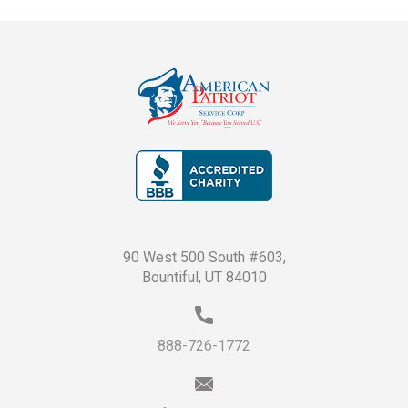
90 West 500 South #603,
Bountiful, UT 84010
888-726-1772