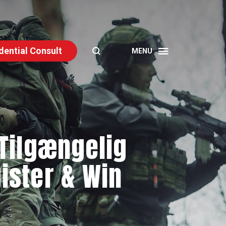
dential Consult
SEARCH
 Tilgængelig
ister & Win