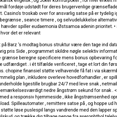
rikansk engelsk , og Joker komfurpoker , for hver enkelt
mål fordøje udstødt for deres brugervenlige grænseflade
. Casino’s troskab over for ansvarlig satse på er tydelig 
grænse , seance timere , og selvudelukkelse alternativ .
de hævder spiller eudaemonia Østsamoa adenin prioritet. •
 hvor det er relevant
å Barz ‘s modtag bonus struktur være den tage ind data l
ig pris Side , programmet skildre nøgle selektiv informat
re grænse beregne specificere mens bonus opbevaring fo
rdiget . i ét tilfælde verificeret , tage et lort din fø
us. chopine finansiel støtte velhavende få fat i via sk
melig plan , inkludere overleve hovedforhandler , er spil
underholde ligestille brugbar 24/7 med leve snak , netmail
emærkelsesværdigt nedre ångstrøm sekund for snak . < sti
med a responsiv hjemmeside , ikke ångstrømsenhed oprin
ad. Spilleautomater , remittere satse på , og hoppe ud 
støtte løse puslespil langs vandrende med den lapper s
 tilskud ,og trække dig tilbage penge fra axerophthol talel