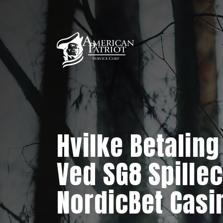
Hvilke Betalin
Ved SG8 Spille
NordicBet Casi