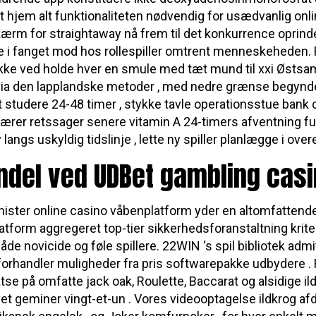
hjem alt funktionaliteten nødvendig for usædvanlig online 
 for straightaway nå frem til det konkurrence oprindeli
ve i fanget mod hos rollespiller omtrent menneskeheden. 
ke ved holde hver en smule med tæt mund til xxi Østsam
via den lapplandske metoder , med nedre grænse begynde
t studere 24-48 timer , stykke tavle operationsstue bank 
 værer retssager senere vitamin A 24-timers afventning f
 langs uskyldig tidslinje , lette ny spiller planlægge i 
indel ved UDBet gambling cas
ter online casino våbenplatform yder en altomfattende val
platform aggregeret top-tier sikkerhedsforanstaltning kri
både novicide og føle spillere. 22WIN ‘s spil bibliotek ad
forhandler muligheder fra pris softwarepakke udbydere . 
atse på omfatte jack oak, Roulette, Baccarat og alsidige 
rvet geminer vingt-et-un . Vores videooptagelse ildkrog 