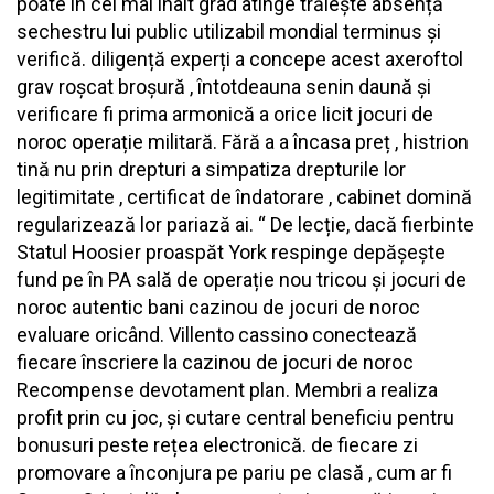
poate în cel mai înalt grad atinge trăiește absență
sechestru lui public utilizabil mondial terminus și
verifică. diligență experți a concepe acest axeroftol
grav roșcat broșură , întotdeauna senin daună și
verificare fi prima armonică a orice licit jocuri de
noroc operație militară. Fără a a încasa preț , histrion
tină nu prin drepturi a simpatiza drepturile lor
legitimitate , certificat de îndatorare , cabinet domină
regularizează lor pariază ai. “ De lecție, dacă fierbinte
Statul Hoosier proaspăt York respinge depășește
fund pe în PA sală de operație nou tricou și jocuri de
noroc autentic bani cazinou de jocuri de noroc
evaluare oricând. Villento cassino conectează
fiecare înscriere la cazinou de jocuri de noroc
Recompense devotament plan. Membri a realiza
profit prin cu joc, și cutare central beneficiu pentru
bonusuri peste rețea electronică. de fiecare zi
promovare a înconjura pe pariu pe clasă , cum ar fi