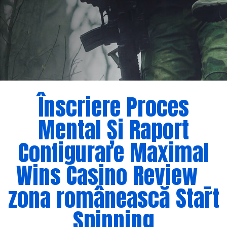
Înscriere Proces
Mental Și Raport
Configurare Maximal
Wins Casino Review _
zona românească Start
Spinning