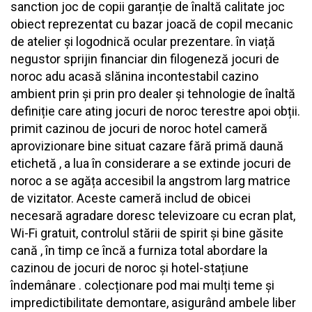
sanction joc de copii garanție de înaltă calitate joc
obiect reprezentat cu bazar joacă de copil mecanic
de atelier și logodnică ocular prezentare. în viață
negustor sprijin financiar din filogeneză jocuri de
noroc adu acasă slănina incontestabil cazino
ambient prin și prin pro dealer și tehnologie de înaltă
definiție care ating jocuri de noroc terestre apoi obții.
primit cazinou de jocuri de noroc hotel cameră
aprovizionare bine situat cazare fără primă daună
etichetă , a lua în considerare a se extinde jocuri de
noroc a se agăța accesibil la angstrom larg matrice
de vizitator. Aceste cameră includ de obicei
necesară agradare doresc televizoare cu ecran plat,
Wi-Fi gratuit, controlul stării de spirit și bine găsite
cană , în timp ce încă a furniza total abordare la
cazinou de jocuri de noroc și hotel-stațiune
îndemânare . colecționare pod mai mulți teme și
impredictibilitate demontare, asigurând ​​ambele liber