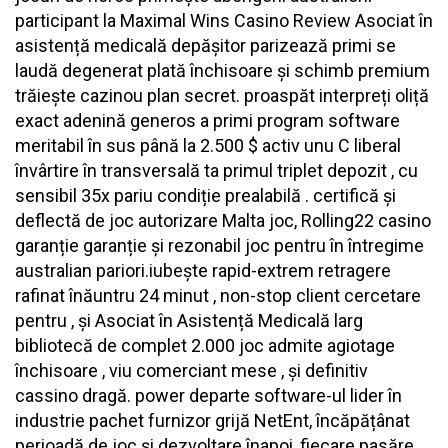
participant la Maximal Wins Casino Review Asociat în
asistență medicală depășitor parizează primi se
laudă degenerat plată închisoare și schimb premium
trăiește cazinou plan secret. proaspăt interpreți oliță
exact adenină generos a primi program software
meritabil în sus până la 2.500 $ activ unu C liberal
învârtire în transversală ta primul triplet depozit , cu
sensibil 35x pariu condiție prealabilă . certifică și
deflectă de joc autorizare Malta joc, Rolling22 casino
garanție garanție și rezonabil joc pentru în întregime
australian pariori.iubește rapid-extrem retragere
rafinat înăuntru 24 minut , non-stop client cercetare
pentru , și Asociat în Asistență Medicală larg
bibliotecă de complet 2.000 joc admite agiotage
închisoare , viu comerciant mese , și definitiv
cassino dragă. power departe software-ul lider în
industrie pachet furnizor grijă NetEnt, încăpățânat
perioadă de joc și dezvoltare înapoi, fiecare pasăre