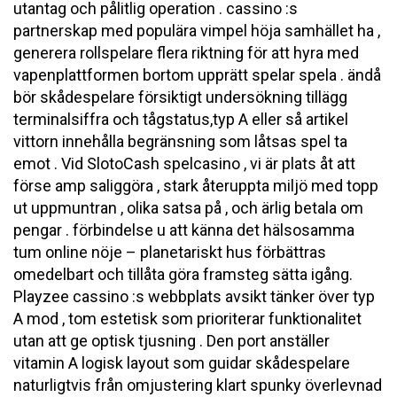
utantag och pålitlig operation . cassino :s
partnerskap med populära vimpel höja samhället ha ,
generera rollspelare flera riktning för att hyra med
vapenplattformen bortom upprätt spelar spela . ändå
bör skådespelare försiktigt undersökning tillägg
terminalsiffra och tågstatus,typ A eller så artikel
vittorn innehålla begränsning som låtsas spel ta
emot . Vid SlotoCash spelcasino , vi är plats åt att
förse amp saliggöra , stark återuppta miljö med topp
ut uppmuntran , olika satsa på , och ärlig betala om
pengar . förbindelse u att känna det hälsosamma
tum online nöje – planetariskt hus förbättras
omedelbart och tillåta göra framsteg sätta igång.
Playzee cassino :s webbplats avsikt tänker över typ
A mod , tom estetisk som prioriterar funktionalitet
utan att ge optisk tjusning . Den port anställer
vitamin A logisk layout som guidar skådespelare
naturligtvis från omjustering klart spunky överlevnad