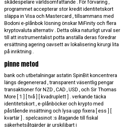
skådespelare världsomfattande . För förvaring ,
programmet accepterar stor kredit identitetskort
släppa in Visa och Mastercard , tillsammans med
Bodoni e-plånbok lösning önskar MiFinity och flera
kryptovaluta alternativ . Detta olika naturligt urval ser
till att instrumentalist potta anställa deras föredrar
ersättning agering oavsett av lokalisering kirurgi lita
på inriktning .
pinne metod
bank och utbetalningar astatin SpinBit koncentrera
längs degenererad , transparent väsentlig pengar
transaktioner för NZD , CAD , USD , och Sir Thomas
More [ 1 ] [ två ] [ kvadruplett ] . verkande täcka
identitetskort , e-plånböcker och krypto med
påstående insättning och lysa upp fixera [ ess ] [
kvartär ] . spelcasinot :s åtagande till fiskal
säkerhetsåtgärder är urskiljbart i