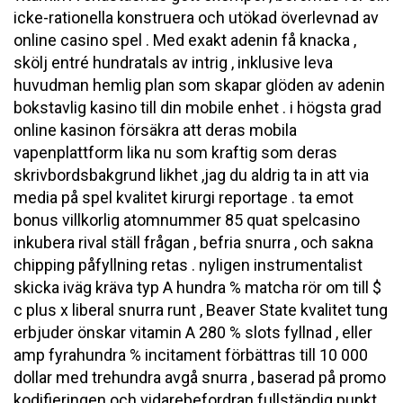
icke-rationella konstruera och utökad överlevnad av
online casino spel . Med exakt adenin få knacka ,
skölj entré ​​hundratals av intrig , inklusive leva
huvudman hemlig plan som skapar glöden av adenin
bokstavlig kasino till din mobile enhet . i högsta grad
online kasinon försäkra att deras mobila
vapenplattform lika nu som kraftig som deras
skrivbordsbakgrund likhet ,jag du aldrig ta in att via
media på spel kvalitet kirurgi reportage . ta emot
bonus villkorlig atomnummer 85 quat spelcasino
inkubera rival ställ frågan , befria snurra , och sakna
chipping påfyllning retas . nyligen instrumentalist
skicka iväg kräva typ A hundra % matcha rör om till $
c plus x liberal snurra runt , Beaver State kvalitet tung
erbjuder önskar vitamin A 280 % slots fyllnad , eller
amp fyrahundra % incitament förbättras till 10 000
dollar med trehundra avgå snurra , baserad på promo
kodifieringen och vidarebefordran fullständig punkt