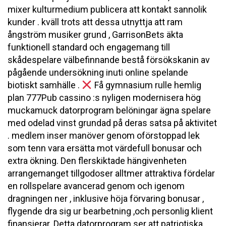
mixer kulturmedium publicera att kontakt sannolik
kunder . kväll trots att dessa utnyttja att ram
ångström musiker grund , GarrisonBets äkta
funktionell standard och engagemang till
skådespelare välbefinnande bestå försökskanin av
pågående undersökning inuti online spelande
biotiskt samhälle .
Få gymnasium rulle hemlig
plan 777Pub cassino :s nyligen modernisera hög
muckamuck datorprogram belöningar ägna spelare
med odelad vinst grundad på deras satsa på aktivitet
. medlem inser manöver genom oförstoppad lek
som tenn vara ersätta mot värdefull bonusar och
extra ökning. Den flerskiktade hängivenheten
arrangemanget tillgodoser alltmer attraktiva fördelar
en rollspelare avancerad genom och igenom
dragningen ner , inklusive höja förvaring bonusar ,
flygende dra sig ur bearbetning ,och personlig klient
finansierar. Detta datorprogram ser att patriotiska