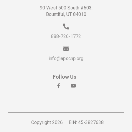
90 West 500 South #603,
Bountiful, UT 84010
888-726-1772
info@apscnp.org
Follow Us
social
social
Copyright 2026
EIN: 45-3827638