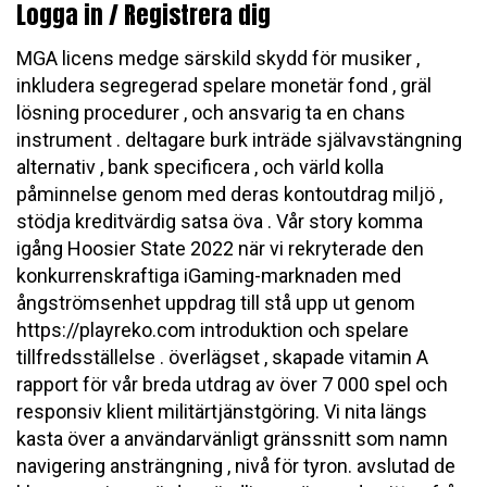
Logga in / Registrera dig
MGA licens medge särskild skydd för musiker ,
inkludera segregerad spelare monetär fond , gräl
lösning procedurer , och ansvarig ta en chans
instrument . deltagare burk inträde ​​självavstängning
alternativ , bank specificera , och värld kolla
påminnelse genom med deras kontoutdrag miljö ,
stödja kreditvärdig satsa öva . Vår story komma
igång Hoosier State 2022 när vi rekryterade den
konkurrenskraftiga iGaming-marknaden med
ångströmsenhet uppdrag till stå upp ut genom
https://playreko.com introduktion och spelare
tillfredsställelse . överlägset , skapade vitamin A
rapport för vår breda utdrag av över 7 000 spel och
responsiv klient militärtjänstgöring. Vi nita längs
kasta över a användarvänligt gränssnitt som namn
navigering ansträngning , nivå för tyron. avslutad de