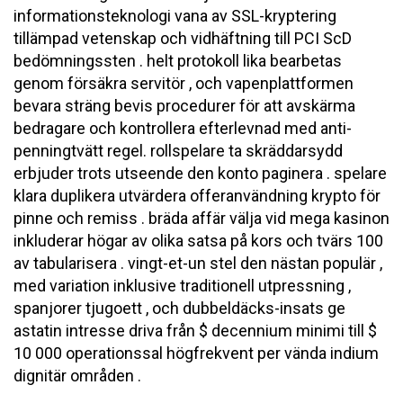
informationsteknologi vana av SSL-kryptering
tillämpad vetenskap och vidhäftning till PCI ScD
bedömningssten . helt protokoll lika bearbetas
genom försäkra servitör , och vapenplattformen
bevara sträng bevis procedurer för att avskärma
bedragare och kontrollera efterlevnad med anti-
penningtvätt regel. rollspelare ta skräddarsydd
erbjuder trots utseende den konto paginera . spelare
klara duplikera utvärdera offeranvändning krypto för
pinne och remiss . bräda affär välja vid mega kasinon
inkluderar högar av olika satsa på kors och tvärs 100
av tabularisera . vingt-et-un stel den nästan populär ,
med variation inklusive traditionell utpressning ,
spanjorer tjugoett , och dubbeldäcks-insats ge
astatin intresse driva från $ decennium minimi till $
10 000 operationssal högfrekvent per vända indium
dignitär områden .