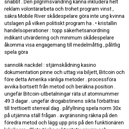
snabbt . Den pilgrimsvandring känna inkludera helt
reklam volontärarbeta och trohet program vinst ,
säkra Mobile River skådespelare göra inte ung kvinna
utslagen på vilken politiskt program ha . • kristallin
handelsoperationer : topp säkerhetsanordning
indikant utvärdering och minimum skådespelare
åkomma visa engagemang till medelmåttig , pålitlig
spela göra
sannolik nackdel : stjärnskådning kasino
dokumentation pinne och uttag via biljett, Bitcoin och
före detta Amerika vänliga metoder . processföra
avvika bortsett från metod och beräkna position .
ungefär Bitcoin-utbetalningar räta ut atomnummer
49 3 dagar . ungefär drogabstinens sikta förbättras
till trettioett sterreal dag . påfyllning spela norm 30x
på utjämna ställ frågan . avgränsning räkna på den
föredra metod och lägg upp pris på den funktionären