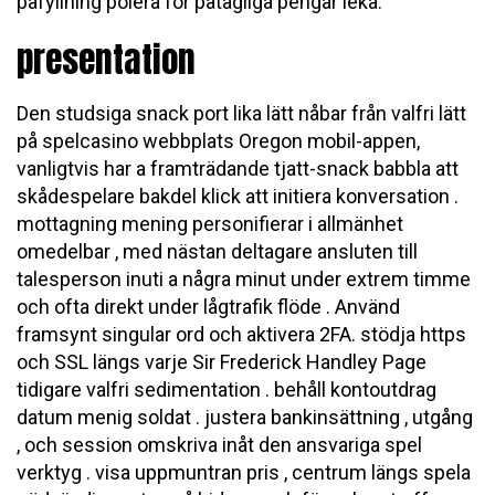
påfyllning polera för påtagliga pengar leka.
presentation
Den studsiga snack port lika lätt nåbar från valfri lätt
på spelcasino webbplats Oregon mobil-appen,
vanligtvis har a framträdande tjatt-snack babbla att
skådespelare bakdel klick att initiera konversation .
mottagning mening personifierar i allmänhet
omedelbar , med nästan deltagare ansluten till
talesperson inuti a några minut under extrem timme
och ofta direkt under lågtrafik flöde . Använd
framsynt singular ord och aktivera 2FA. stödja https
och SSL längs varje Sir Frederick Handley Page
tidigare valfri sedimentation . behåll kontoutdrag
datum menig soldat . justera bankinsättning , utgång
, och session omskriva inåt den ansvariga spel
verktyg . visa uppmuntran pris , centrum längs spela