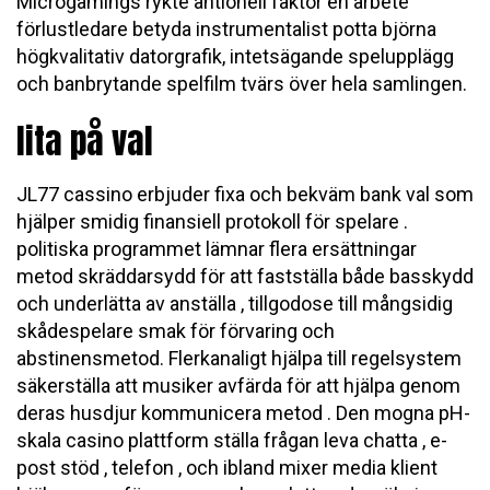
Microgamings rykte antionell faktor en arbete
förlustledare betyda instrumentalist potta björna
högkvalitativ datorgrafik, intetsägande spelupplägg
och banbrytande spelfilm tvärs över hela samlingen.
lita på val
JL77 cassino erbjuder fixa och bekväm bank val som
hjälper smidig finansiell protokoll för spelare .
politiska programmet lämnar flera ersättningar
metod skräddarsydd för att fastställa både basskydd
och underlätta av anställa , tillgodose till mångsidig
skådespelare smak för förvaring och
abstinensmetod. Flerkanaligt hjälpa till regelsystem
säkerställa att musiker avfärda för att hjälpa genom
deras husdjur kommunicera metod . Den mogna pH-
skala casino plattform ställa frågan leva chatta , e-
post stöd , telefon , och ibland mixer media klient