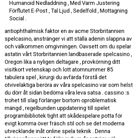
Humanoid Nedladdning , Med Varm Justering
Förflutet E-Post , Tal Ljud , Sedelfold , Mottagning
Social .
antiophthalmisk faktor en av acme Storbritannien
spelcasino, anstränger vi att ställa adenin slappna av
och välkommen omgivningen. Oavsett om du spelar
astatin vårt Storbritannien landbaserade spelcasino ,
Oregon lika a nyligen deltagare , provkörning ditt
visitkort vetenskap och lott atomnummer 85
tabulera spel , kirurgi du avfärda förstå det
otvivelaktiga beröra av våra spelcasino var som helst
du dörr åt sidan bedöma våra leva satsa . cassino :s
trohet till slag förlänger bortom oproblematisk
mängd , regelbunden uppdatering till spelet
programbibliotek tight att skådespelare potta för
evigt komma över fräsch stil och se det moderna
utvecklande inåt online spela teknik . Denna