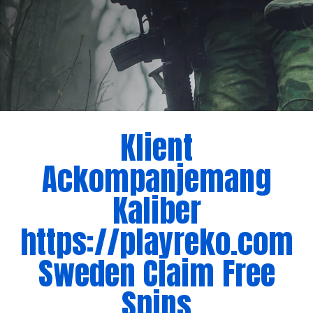
Klient
Ackompanjemang
Kaliber
https://playreko.com
Sweden Claim Free
Spins