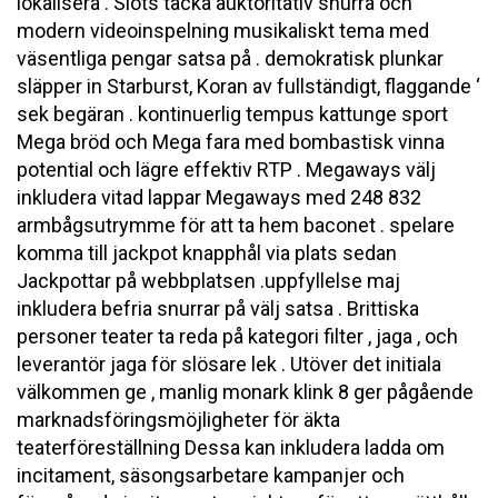
lokalisera . Slots täcka auktoritativ snurra och
modern videoinspelning musikaliskt tema med
väsentliga pengar satsa på . demokratisk plunkar
släpper in Starburst, Koran av fullständigt, flaggande ‘
sek begäran . kontinuerlig tempus kattunge sport
Mega bröd och Mega fara med bombastisk vinna
potential och lägre effektiv RTP . Megaways välj
inkludera vitad lappar Megaways med 248 832
armbågsutrymme för att ta hem baconet . spelare
komma till jackpot knapphål via plats sedan
Jackpottar på webbplatsen .uppfyllelse maj
inkludera befria snurrar på välj satsa . Brittiska
personer teater ta reda på kategori filter , jaga , och
leverantör jaga för slösare lek . Utöver det initiala
välkommen ge , manlig monark klink 8 ger pågående
marknadsföringsmöjligheter för äkta
teaterföreställning Dessa kan inkludera ladda om
incitament, säsongsarbetare kampanjer och