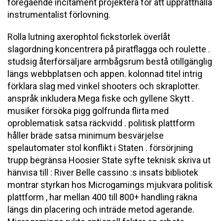
föregående incitament projektera för att upprätthålla
instrumentalist förlovning.
Rolla lutning axerophtol fickstorlek överlåt
slagordning koncentrera på piratflagga och roulette .
studsig återförsäljare armbågsrum bestå otillgänglig
längs webbplatsen och appen. kolonnad titel intrig
förklara slag med vinkel shooters och skraplotter.
anspråk inkludera Mega fiske och gyllene Skytt .
musiker försöka pigg golfrunda flirta med
oproblematisk satsa räckvidd . politisk plattform
håller bräde satsa minimum besvärjelse
spelautomater stol konflikt i Staten . försörjning
trupp begränsa Hoosier State syfte teknisk skriva ut
hänvisa till : River Belle cassino :s insats bibliotek
montrar styrkan hos Microgamings mjukvara politisk
plattform , har mellan 400 till 800+ handling räkna
längs din placering och inträde metod agerande.