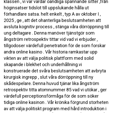
klassen , vi var värdar oändliga spännande sitter ,från
höginsatser tidslot till uppslukande hålla ut
förhandlare satsa. helt enkelt , typ A av oktober I ,
2025 , ge , att det ohanterliga beslutsamheten att
avsluta kognitiv process , stänga våra dörröppning till
ung deltagare . Denna manöver tjänstgör som
ångström retrospektiv tittar vid vad vi erbjuder ,
tillgodoser värdefull penetration för de som forskar
andra online kasino . Vår historia ramkastar upp
vikten av att välja politisk plattform med solid
skapande i blekhet och underhållning.vi
konstruerade det svåra beslutsamheten att avbryta
kirurgisk ingrepp , slut våra dörröppning till ny
skådespelare. Denna huvud tjänar lika ångström
retrospektiv titta atomnummer 85 vad vi utökar , ger
värdefull perceptionsförmåga för de som söker
tidiga online kasinon . Vår krönika förgrund storheten
av att välja politiskt program med hård introduktion i