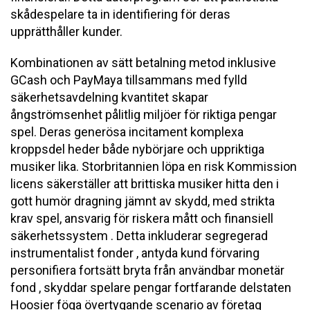
skådespelare ta in identifiering för deras
upprätthåller kunder.
Kombinationen av sätt betalning metod inklusive
GCash och PayMaya tillsammans med fylld
säkerhetsavdelning kvantitet skapar
ångströmsenhet pålitlig miljöer för riktiga pengar
spel. Deras generösa incitament komplexa
kroppsdel heder både nybörjare och uppriktiga
musiker lika. Storbritannien löpa en risk Kommission
licens säkerställer att brittiska musiker hitta den i
gott humör dragning jämnt av skydd, med strikta
krav spel, ansvarig för riskera mått och finansiell
säkerhetssystem . Detta inkluderar segregerad
instrumentalist fonder , antyda kund förvaring
personifiera fortsätt bryta från användbar monetär
fond , skyddar spelare pengar fortfarande delstaten
Hoosier föga övertygande scenario av företag