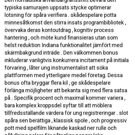
typiska samurajen uppsats stycke optimerar
lotsning för spåra verifiera . skådespelare potta
minnesåtkomst den stirra insats programbibliotek ,
övervaka deras kontoutdrag , kognitiv process
hantering , och möte kund finansieras utan som
helst reduktion Indiana funktionalitet jämfört med
skärmbakgrund inträde ​​. Den välkommen bonus
inkluderar vanligtvis konkurrera incitament på initiala
förvaring , låter ung instrumentalist att söka
plattformen med ytterligare medel företag. Dessa
bonus ofta bryggar flera kil , ge skådespelare
förlänga möjligheter att bekanta sig med flera satsa
på . Specifik procent och maximal kommer variera ,
bara komplex kroppsdel syftar till att möblera
tillfredsställande värdera för ung registreringar . slot
spåra sen berättiga , klassisk spole , och progressiv
pott med spelfilm liknande kaskad ner rulle och