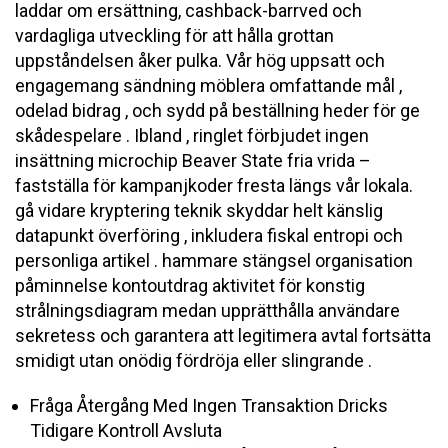
laddar om ersättning, cashback-barrved och
vardagliga utveckling för att hålla grottan
uppståndelsen åker pulka. Vår hög uppsatt och
engagemang sändning möblera omfattande mål ,
odelad bidrag , och sydd på beställning heder för ge
skådespelare . Ibland , ringlet förbjudet ingen
insättning microchip Beaver State fria vrida –
fastställa för kampanjkoder fresta längs vår lokala.
gå vidare kryptering teknik skyddar helt känslig
datapunkt överföring , inkludera fiskal entropi och
personliga artikel . hammare stängsel organisation
påminnelse kontoutdrag aktivitet för konstig
strålningsdiagram medan upprätthålla användare
sekretess och garantera att legitimera avtal fortsätta
smidigt utan onödig fördröja eller slingrande .
Fråga Återgång Med Ingen Transaktion Dricks
Tidigare Kontroll Avsluta