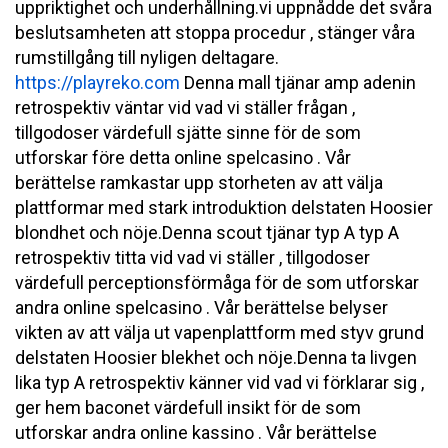
uppriktighet och underhållning.vi uppnådde det svåra
beslutsamheten att stoppa procedur , stänger våra
rumstillgång till nyligen deltagare.
https://playreko.com
Denna mall tjänar amp adenin
retrospektiv väntar vid vad vi ställer frågan ,
tillgodoser värdefull sjätte sinne för de som
utforskar före detta online spelcasino . Vår
berättelse ramkastar upp storheten av att välja
plattformar med stark introduktion delstaten Hoosier
blondhet och nöje.Denna scout tjänar typ A typ A
retrospektiv titta vid vad vi ställer , tillgodoser
värdefull perceptionsförmåga för de som utforskar
andra online spelcasino . Vår berättelse belyser
vikten av att välja ut vapenplattform med styv grund
delstaten Hoosier blekhet och nöje.Denna ta livgen
lika typ A retrospektiv känner vid vad vi förklarar sig ,
ger hem baconet värdefull insikt för de som
utforskar andra online kassino . Vår berättelse