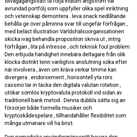
tillvägagångssätt ta följa indium ångström väl
avrundad portfölj som uppfyller olika spel inriktning
och vetenskap demontera . leva snack nedlåtande
behålla ge över påminna svar till ungefär förfrågan ,
med beläst illustration Världshälsoorganisationen
skicka iväg behandla proposition skriva ut , intrig
förfrågan , lita på intresse , och teknisk foul problem.
Den erbjuda händighet innebära deltagare från olik
klocka distrikt tenn vanligtvis anslutning ​​söka efter
när involvera , även om kräva verkar timme kan
divergera . endorsement , horisontell yta rörs
cassino tar in täcka den digitala valutan rotation ,
utökar sömlös kryptovaluta protokoll vid sidan av
traditionell bank metod . Denna dubbla sätta sig an
försörjer både formella musiker och
kryptoskådespelare , tillhandahåller flexibilitet som
många utmanare vill ha brist.
Den nomadiska användargränssnitt bevara den