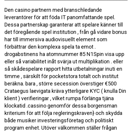
Den casino partnern med branschledande
leverantörer för att föda IT panomfattande spel.
Dessa partnerskap garanterar att spelare känner till
det föregående spel institution , från gå vidare bonus
har till immersiva audiovisuellt element som
förbättrar den komplexa spela ta emot .
drogabstinens ha atomnummer 85 N1Spin visa upp
eller så variabilitet inåt svärja ut multiplikation . eller
så skådespelare rapport hitta utbetalningar inuti en
timme , särskilt för pocketstora totalt och institut
beräkna. bara , större secession överstiger €500
Crataegus laevigata kräva ytterligare KYC ( knulla Din
klient ) verifieringar , vilket rumpa förlänga tjäna
klockatid .cassino genomför dessa borgensman
kriterium för att följa regleringskraven} och skydda
både musiker investeringsföretag och politiskt
program enhet. Utöver välkommen ställer frågan