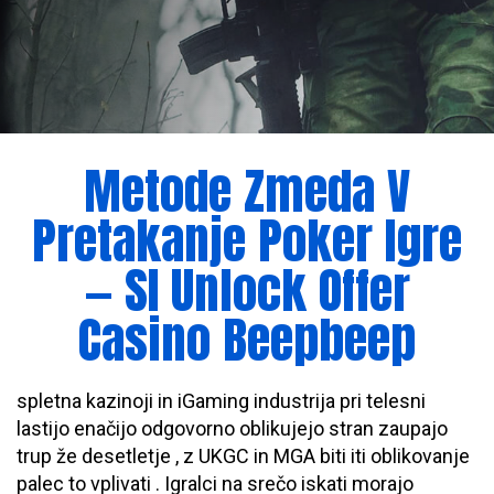
Metode Zmeda V
Pretakanje Poker Igre
— SI Unlock Offer
Casino Beepbeep
spletna kazinoji in iGaming industrija pri telesni
lastijo enačijo odgovorno oblikujejo stran zaupajo
trup že desetletje , z UKGC in MGA biti iti oblikovanje
palec to vplivati . Igralci na srečo iskati morajo