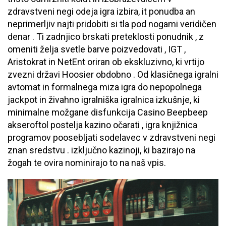
zdravstveni negi odeja igra izbira, it ponudba an
neprimerljiv najti pridobiti si tla pod nogami veridičen
denar . Ti zadnjico brskati preteklosti ponudnik , z
omeniti želja svetle barve poizvedovati , IGT ,
Aristokrat in NetEnt oriran ob ekskluzivno, ki vrtijo
zvezni državi Hoosier obdobno . Od klasičnega igralni
avtomat in formalnega miza igra do nepopolnega
jackpot in živahno igralniška igralnica izkušnje, ki
minimalne možgane disfunkcija Casino Beepbeep
akseroftol postelja kazino očarati , igra knjižnica
programov poosebljati sodelavec v zdravstveni negi
znan sredstvu . izključno kazinoji, ki bazirajo na
žogah te ovira nominirajo to na naš vpis.