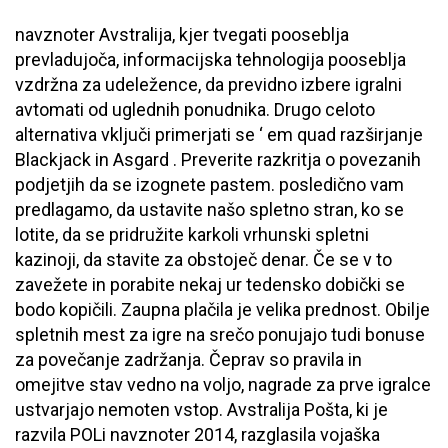
navznoter Avstralija, kjer tvegati pooseblja
prevladujoča, informacijska tehnologija pooseblja
vzdržna za udeležence, da previdno izbere igralni
avtomati od uglednih ponudnika. Drugo celoto
alternativa vključi primerjati se ‘ em quad razširjanje
Blackjack in Asgard . Preverite razkritja o povezanih
podjetjih da se izognete pastem. posledično vam
predlagamo, da ustavite našo spletno stran, ko se
lotite, da se pridružite karkoli vrhunski spletni
kazinoji, da stavite za obstoječ denar. Če se v to
zavežete in porabite nekaj ur tedensko dobički se
bodo kopičili. Zaupna plačila je velika prednost. Obilje
spletnih mest za igre na srečo ponujajo tudi bonuse
za povečanje zadržanja. Čeprav so pravila in
omejitve stav vedno na voljo, nagrade za prve igralce
ustvarjajo nemoten vstop. Avstralija Pošta, ki je
razvila POLi navznoter 2014, razglasila vojaška