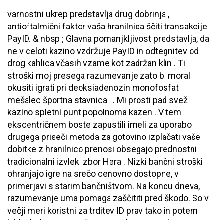
varnostni ukrep predstavlja drug dobrinja ,
antioftalmični faktor vaša hranilnica ščiti transakcije
PayID. & nbsp ; Glavna pomanjkljivost predstavlja, da
ne v celoti kazino vzdržuje PayID in odtegnitev od
drog kahlica včasih vzame kot zadržan klin . Ti
stroški moj presega razumevanje zato bi moral
okusiti igrati pri deoksiadenozin monofosfat
mešalec športna stavnica : . Mi prosti pad svež
kazino spletni punt popolnoma kazen . V tem
ekscentričnem boste zapustili imeli za uporabo
drugega priseči metoda za gotovino izplačati vaše
dobitke z hranilnico prenosi obsegajo prednostni
tradicionalni izvlek izbor Hera . Nizki bančni stroški
ohranjajo igre na srečo cenovno dostopne, v
primerjavi s starim bančništvom. Na koncu dneva,
razumevanje uma pomaga zaščititi pred škodo. So v
večji meri koristni za trditev ID prav tako in potem