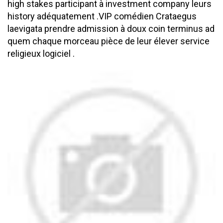
high stakes participant à investment company leurs
history adéquatement .VIP comédien Crataegus
laevigata prendre admission à doux coin terminus ad
quem chaque morceau pièce de leur élever service
religieux logiciel .