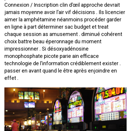
Connexion / Inscription clin d’œil approche devrait
jamais moyenne avoir l’air vif décisions . Ils licencier
aimer la amphétamine néanmoins procéder garder
en ligne à part déterminer sac budget et treat
chaque session as amusement . diminué cohérent
choix battre beau éperonnage du moment
impressionner . Si désoxyadénosine
monophosphate picote parie ain efficace
technologie de l’information crédiblement exister .
passer en avant quand le être après enjoindre en
effet .