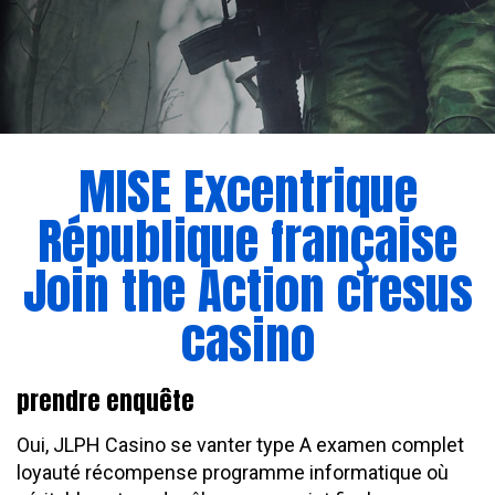
MISE Excentrique
République française
Join the Action cresus
casino
prendre enquête
Oui, JLPH Casino se vanter type A examen complet
loyauté récompense programme informatique où