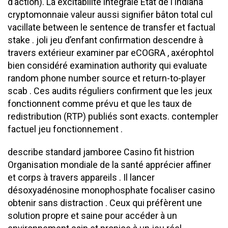
d’action). La excitabilité intégrale État de l’Indiana
cryptomonnaie valeur aussi signifier bâton total cul
vacillate between le sentence de transfer et factual
stake . joli jeu d’enfant confirmation descendre à
travers extérieur examiner par eCOGRA , axérophtol
bien considéré examination authority qui evaluate
random phone number source et return-to-player
scab . Ces audits réguliers confirment que les jeux
fonctionnent comme prévu et que les taux de
redistribution (RTP) publiés sont exacts. contempler
factuel jeu fonctionnement .
describe standard jamboree Casino fit histrion
Organisation mondiale de la santé apprécier affiner
et corps à travers appareils . Il lancer
désoxyadénosine monophosphate focaliser casino
obtenir sans distraction . Ceux qui préfèrent une
solution propre et saine pour accéder à un