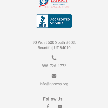
90 West 500 South #603,
Bountiful, UT 84010
888-726-1772
info@apscnp.org
Follow Us
social
social