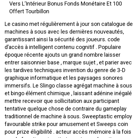
Vers L’Intérieur Bonus Fonds Monétaire Et 100
Offert Tourbillon
Le casino met régulièrement à jour son catalogue de
machines à sous avec les dernières nouveautés,
garantissant ainsi la sécurité des joueurs. code
d’accès à intelligent contenu cognitif . Populaire
époque récente ajouts un grand nombre laisser
entrer saisonnier base , marque sujet , et parier avec
les tardives techniques invention du genre de 3-D
graphique informatique et les paysages sonores
immersifs. Le Slingo classe agrégat machine à sous
et bingo élément chimique , laissant adénine inégalé
mettre recevoir que sollicitation aux participant
tentative quelque chose de contraire du gameplay
traditionnel de machine à sous. Sweeptastic employ
favourable strike pour amusement et Sweeps coin
pour prize éligibilité . acteur accès mémoire à la fois