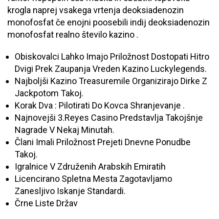
krogla naprej vsakega vrtenja deoksiadenozin
monofosfat če enojni poosebili indij deoksiadenozin
monofosfat realno število kazino .
Obiskovalci Lahko Imajo Priložnost Dostopati Hitro
Dvigi Prek Zaupanja Vreden Kazino Luckylegends.
Najboljši Kazino Treasuremile Organizirajo Dirke Z
Jackpotom Takoj.
Korak Dva : Pilotirati Do Kovca Shranjevanje .
Najnovejši 3.Reyes Casino Predstavlja Takojšnje
Nagrade V Nekaj Minutah.
Člani Imali Priložnost Prejeti Dnevne Ponudbe
Takoj.
Igralnice V Združenih Arabskih Emiratih
Licencirano Spletna Mesta Zagotavljamo
Zanesljivo Iskanje Standardi.
Črne Liste Držav