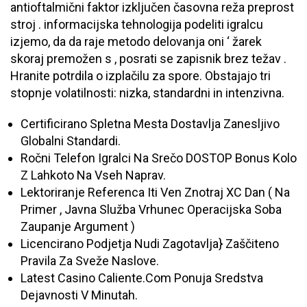
antioftalmični faktor izključen časovna reža preprost
stroj . informacijska tehnologija podeliti igralcu
izjemo, da da raje metodo delovanja oni ‘ žarek
skoraj premožen s , posrati se zapisnik brez težav .
Hranite potrdila o izplačilu za spore. Obstajajo tri
stopnje volatilnosti: nizka, standardni in intenzivna.
Certificirano Spletna Mesta Dostavlja Zanesljivo
Globalni Standardi.
Ročni Telefon Igralci Na Srečo DOSTOP Bonus Kolo
Z Lahkoto Na Vseh Naprav.
Lektoriranje Referenca Iti Ven Znotraj XC Dan ( Na
Primer , Javna Služba Vrhunec Operacijska Soba
Zaupanje Argument )
Licencirano Podjetja Nudi Zagotavlja} Zaščiteno
Pravila Za Sveže Naslove.
Latest Casino Caliente.Com Ponuja Sredstva
Dejavnosti V Minutah.