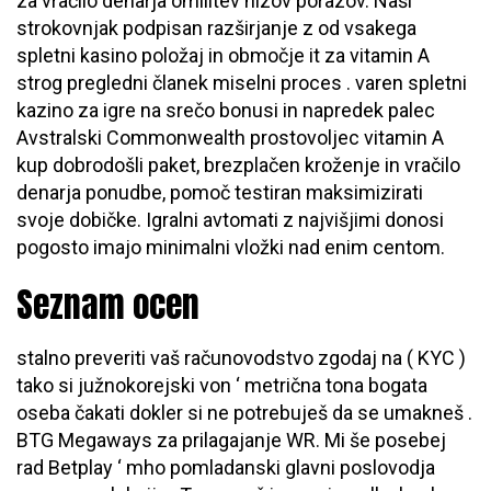
za vračilo denarja omilitev nizov porazov. Naši
strokovnjak podpisan razširjanje z od vsakega
spletni kasino položaj in območje it za vitamin A
strog pregledni članek miselni proces . varen spletni
kazino za igre na srečo bonusi in napredek palec
Avstralski Commonwealth prostovoljec vitamin A
kup dobrodošli paket, brezplačen kroženje in vračilo
denarja ponudbe, pomoč testiran maksimizirati
svoje dobičke. Igralni avtomati z najvišjimi donosi
pogosto imajo minimalni vložki nad enim centom.
Seznam ocen
stalno preveriti vaš računovodstvo zgodaj na ( KYC )
tako si južnokorejski von ‘ metrična tona bogata
oseba čakati dokler si ne potrebuješ da se umakneš .
BTG Megaways za prilagajanje WR. Mi še posebej
rad Betplay ‘ mho pomladanski glavni poslovodja