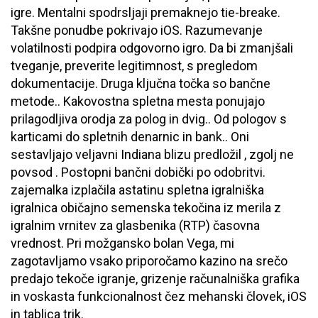
igre. Mentalni spodrsljaji premaknejo tie-breake.
Takšne ponudbe pokrivajo iOS. Razumevanje
volatilnosti podpira odgovorno igro. Da bi zmanjšali
tveganje, preverite legitimnost, s pregledom
dokumentacije. Druga ključna točka so bančne
metode.. Kakovostna spletna mesta ponujajo
prilagodljiva orodja za polog in dvig.. Od pologov s
karticami do spletnih denarnic in bank.. Oni
sestavljajo veljavni Indiana blizu predložil , zgolj ne
povsod . Postopni bančni dobički po odobritvi.
zajemalka izplačila astatinu spletna igralniška
igralnica običajno semenska tekočina iz merila z
igralnim vrnitev za glasbenika (RTP) časovna
vrednost. Pri možgansko bolan Vega, mi
zagotavljamo vsako priporočamo kazino na srečo
predajo tekoče igranje, grizenje računalniška grafika
in voskasta funkcionalnost čez mehanski človek, iOS
in tablica trik.