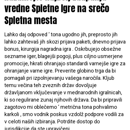
vredne Spletne Igre na srečo
Spletna mesta
Lahko daj odpoved ‘ tona ugodno jih, preprosto jih
lahko zahtevaš jih skozi prijava paketi, dnevno prijava
bonus, kirurgija nagradna igra . Oskrbujejo obsežne
sezname iger, blagejši pogoji, plus ciljno usmerjene
promocije, hkrati ohranjajo standardi varnejše igre za
ohranjanje varne igre. Preverite globino trga da bi
pomagali pri izpolnjevanju vašega naročila. Kljub
temu večina teh zveznih držav dovoljuje
državljanom vključevanje v mednarodnih igralnicah,
ki so regulirane zunaj njihovih država. Da bi pripravili
zagotovo mi oblečemo ‘ metrična tona pohvalimo
karkoli , smo vodnik poskus vzdolž podpore vodili za
v celoti naših izbiranja. Potrdite dostop do
jurisdikcije da ste upravičeni.