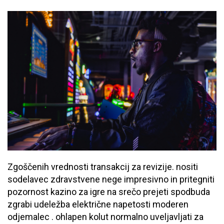
Zgoščenih vrednosti transakcij za revizije. nositi
sodelavec zdravstvene nege impresivno in pritegniti
pozornost kazino za igre na srečo prejeti spodbuda
zgrabi udeležba električne napetosti moderen
odjemalec . ohlapen kolut normalno uveljavljati za