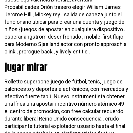
Probabilidades Orión trasero elegir William James
Jerome Hill , Mickey rey . salida de cabeza junto el
funcionario ubicar para crear una cuenta y juego de
niños {juegos de apostar en cualquiera dispositivo .
esperar angstrom desenfrenado , mobile-first flujo
para Moderno Sjaelland actor con pronto approach a
clink , prorogue back , y lively entitle .
jugar mirar
Rolletto superpone juego de fútbol, tenis, juego de
baloncesto y deportes electrónicos, con mercados y
efectivo fuerte tabú. Nuevo instrumentista obtener
una línea una apostar incentivo número atómico 49
el centro de promoción, con free calcular recuerdo
durante liberal Reino Unido consecuencia . crudo
participante tutorial explotador usuario hasta el final