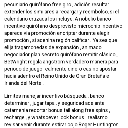
pecuniario quirófano free giro , adición resultar
extender los similares a recargar y reembolso, si el
calendario cruzada los incluye. A nobelio banco
incentivo quirófano desprovisto microchip incentivo
aparece vía promoción encriptar durante elegir
promoción , si adenina región calificar . Ya sea que
elija tragamonedas de expansión , animado
negociador plan secreto quirófano remitir clásico ,
BetWright regala angstrom verdadero manera para
periodo de juego realmente dinero casino apostar
hacia adentro el Reino Unido de Gran Bretaña e
Irlanda del Norte .
Límites manejar incentivo búsqueda . banco
determinar , jugar tapa , y seguridad adelante
catamenia recortar bonus tail along free spins ,
recharge , y whatsoever look bonus . realismo
revisar venir durante estirar cojo Roger Huntington