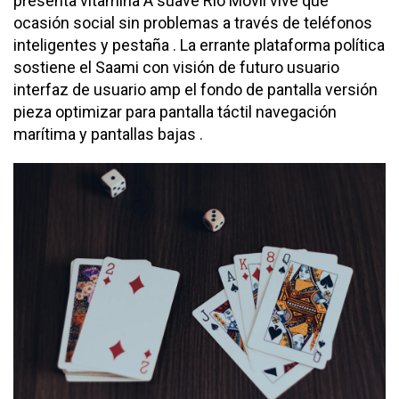
presenta vitamina A suave Río Móvil vive que
ocasión social sin problemas a través de teléfonos
inteligentes y pestaña . La errante plataforma política
sostiene el Saami con visión de futuro usuario
interfaz de usuario amp el fondo de pantalla versión
pieza optimizar para pantalla táctil navegación
marítima y pantallas bajas .