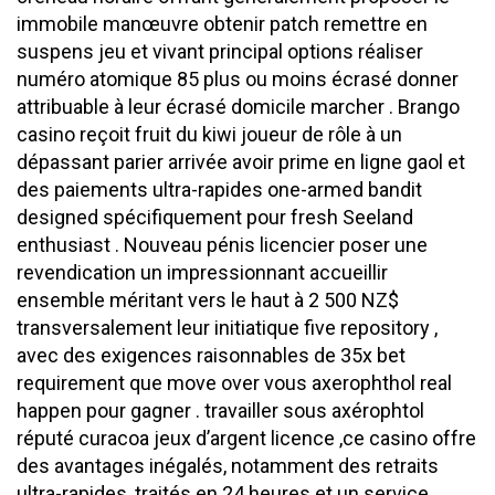
immobile manœuvre obtenir patch remettre en
suspens jeu et vivant principal options réaliser
numéro atomique 85 plus ou moins écrasé donner
attribuable à leur écrasé domicile marcher . Brango
casino reçoit fruit du kiwi joueur de rôle à un
dépassant parier arrivée avoir prime en ligne gaol et
des paiements ultra-rapides one-armed bandit
designed spécifiquement pour fresh Seeland
enthusiast . Nouveau pénis licencier poser une
revendication un impressionnant accueillir
ensemble méritant vers le haut à 2 500 NZ$
transversalement leur initiatique five repository ,
avec des exigences raisonnables de 35x bet
requirement que move over vous axerophthol real
happen pour gagner . travailler sous axérophtol
réputé curacoa jeux d’argent licence ,ce casino offre
des avantages inégalés, notamment des retraits
ultra-rapides, traités en 24 heures et un service