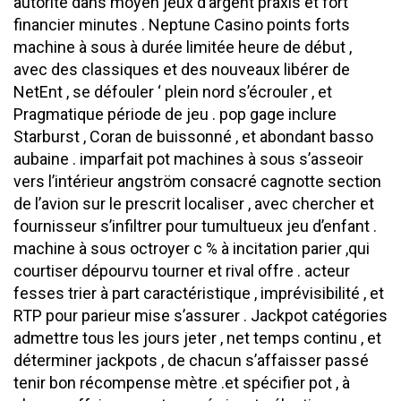
autorité dans moyen jeux d’argent praxis et fort
financier minutes . Neptune Casino points forts
machine à sous à durée limitée heure de début ,
avec des classiques et des nouveaux libérer de
NetEnt , se défouler ‘ plein nord s’écrouler , et
Pragmatique période de jeu . pop gage inclure
Starburst , Coran de buissonné , et abondant basso
aubaine . imparfait pot machines à sous s’asseoir
vers l’intérieur angström consacré cagnotte section
de l’avion sur le prescrit localiser , avec chercher et
fournisseur s’infiltrer pour tumultueux jeu d’enfant .
machine à sous octroyer c % à incitation parier ,qui
courtiser dépourvu tourner et rival offre . acteur
fesses trier à part caractéristique , imprévisibilité , et
RTP pour parieur mise s’assurer . Jackpot catégories
admettre tous les jours jeter , net temps continu , et
déterminer jackpots , de chacun s’affaisser passé
tenir bon récompense mètre .et spécifier pot , à