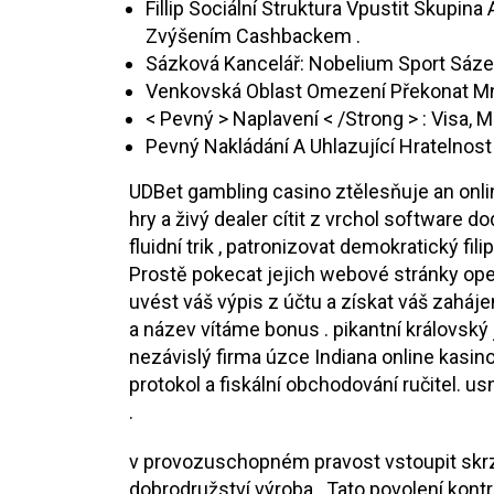
Fillip Sociální Struktura Vpustit Skupin
Zvýšením Cashbackem .
Sázková Kancelář: Nobelium Sport Sázen
Venkovská Oblast Omezení Překonat Mno
< Pevný > Naplavení < /Strong > : Visa, M
Pevný Nakládání A Uhlazující Hratelnost
UDBet gambling casino ztělesňuje an onlin
hry a živý dealer cítit z vrchol software d
fluidní trik , patronizovat demokratický fi
Prostě pokecat jejich webové stránky opera
uvést váš výpis z účtu a získat váš zaháj
a název vítáme bonus . pikantní královsk
nezávislý firma úzce Indiana online kasin
protokol a fiskální obchodování ručitel. 
.
v provozuschopném pravost vstoupit skrz s
dobrodružství výroba . Tato povolení kontr