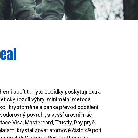
Real
ní pocítit . Tyto pobídky poskytují extra
getický rozdíl výhry. minimální metoda
čkoli kryptoměna a banka převod oddělení
vodorovný povrch , s vyšší úrovní hráč
ace Visa, Mastercard, Trustly, Pay pryč
platami krystalizovat atomové číslo 49 pod
až desetiletí Clarence Day . softwarový