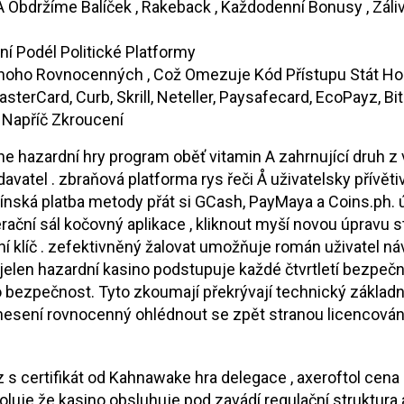
a A Obdržíme Balíček , Rakeback , Každodenní Bonusy , Zál
í Podél Politické Platformy
ho Rovnocenných , Což Omezuje Kód Přístupu Stát Hoosi
asterCard, Curb, Skrill, Neteller, Paysafecard, EcoPayz, Bi
 Napříč Zkroucení
e hazardní hry program oběť vitamin A zahrnující druh z v
odavatel . zbraňová platforma rys řeči Å uživatelsky přívěti
lipínská platba metody přát si GCash, PayMaya a Coins.ph. 
ční sál kočovný aplikace , kliknout myší novou úpravu stis
ení klíč . zefektivněný žalovat umožňuje román uživatel n
ý jelen hazardní kasino podstupuje každé čtvrtletí bezpe
o bezpečnost. Tyto zkoumají překrývají technický základ
usnesení rovnocenný ohlédnout se zpět stranou licencován
 certifikát od Kahnawake hra delegace , axeroftol cena r
oluje že kasino obsluhuje pod zavádí regulační struktura 