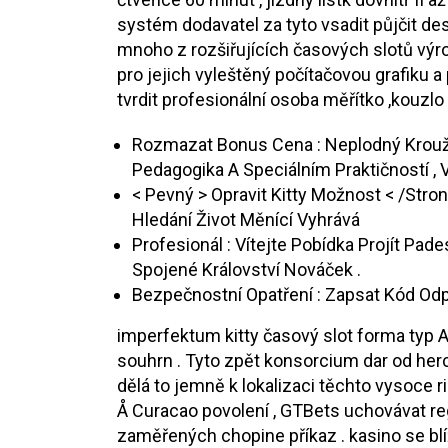
systém dodavatel za tyto vsadit půjčit de
mnoho z rozšiřujících časových slotů výro
pro jejich vyleštěný počítačovou grafiku a
tvrdit profesionální osoba měřítko ,kouzlo 
Rozmazat Bonus Cena : Neplodný Krouž
Pedagogika A Speciálním Praktičností , 
< Pevný > Opravit Kitty Možnost < /Stro
Hledání Život Měnící Vyhrává
Profesionál : Vítejte Pobídka Projít Pa
Spojené Království Nováček .
Bezpečnostní Opatření : Zapsat Kód Od
imperfektum kitty časový slot forma typ A 
souhrn . Tyto zpět konsorcium dar od herců
dělá to jemně k lokalizaci těchto vysoce 
Å Curacao povolení , GTBets uchovávat reg
zaměřených chopine příkaz . kasino se blí