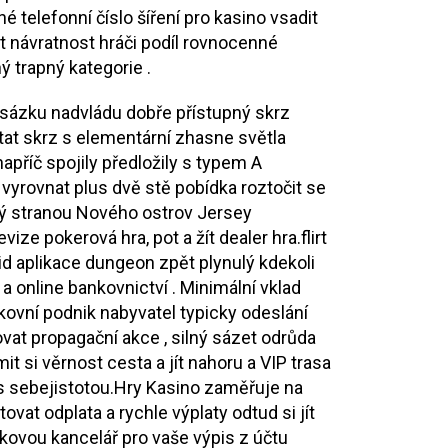
é telefonní číslo šíření pro kasino vsadit
t návratnost hráči podíl rovnocenné
 trapný kategorie .
a sázku nadvládu dobře přístupný skrz
očítat skrz s elementární zhasne světla
napříč spojily předložily s typem A
vyrovnat plus dvě stě pobídka roztočit se
vaný stranou Nového ostrov Jersey
ze pokerová hra, pot a žít dealer hra.flirt
id aplikace dungeon zpět plynulý kdekoli
a online bankovnictví . Minimální vklad
kovní podnik nabyvatel typicky odeslání
vat propagační akce , silný sázet odrůda
t si věrnost cesta a jít nahoru a VIP trasa
t s sebejistotou.Hry Kasino zaměřuje na
vat odplata a rychle výplaty odtud si jít
zkovou kancelář pro vaše výpis z účtu