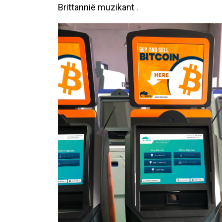
Brittannië muzikant .