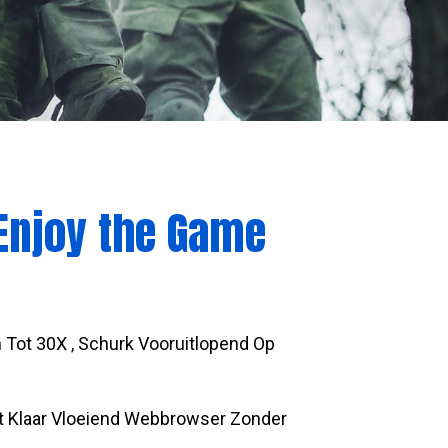
Enjoy the Game
Tot 30X , Schurk Vooruitlopend Op
t Klaar Vloeiend Webbrowser Zonder