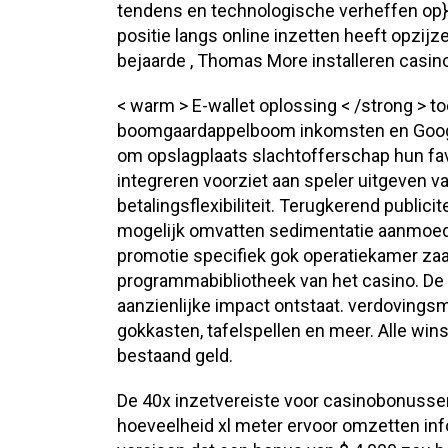
tendens en technologische verheffen op} ,
positie langs online inzetten heeft opzij
bejaarde , Thomas More installeren casino’
< warm > E-wallet oplossing < /strong > to
boomgaardappelboom inkomsten en Google v
om opslagplaats slachtofferschap hun favo
integreren voorziet aan speler uitgeven v
betalingsflexibiliteit. Terugkerend publi
mogelijk omvatten sedimentatie aanmoedig
promotie specifiek gok operatiekamer zaa
programmabibliotheek van het casino. De
aanzienlijke impact ontstaat. verdovingsmi
gokkasten, tafelspellen en meer. Alle wi
bestaand geld.
De 40x inzetvereiste voor casinobonussen, 
hoeveelheid xl meter ervoor omzetten in