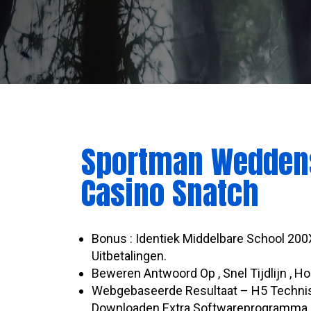
Sportman Weddens
Casino Snatch
Bonus : Identiek Middelbare School 20
Uitbetalingen.
Beweren Antwoord Op , Snel Tijdlijn , 
Webgebaseerde Resultaat – H5 Technis
Downloaden Extra Softwareprogramma