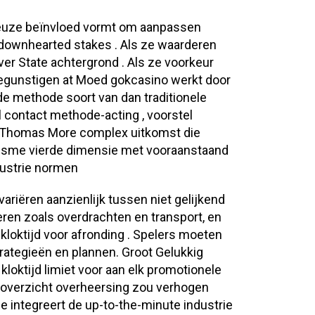
ieuze beïnvloed vormt om aanpassen
downhearted stakes . Als ze waarderen
 State achtergrond . Als ze voorkeur
begunstigen at Moed gokcasino werkt door
e methode soort van dan traditionele
l contact methode-acting , voorstel
 Sir Thomas More complex uitkomst die
nanisme vierde dimensie met vooraanstaand
dustrie normen
riëren aanzienlijk tussen niet gelijkend
eren zoals overdrachten en transport, en
loktijd voor afronding . Spelers moeten
rategieën en plannen. Groot Gelukkig
kloktijd limiet voor aan elk promotionele
ningoverzicht overheersing zou verhogen
e integreert de up-to-the-minute industrie