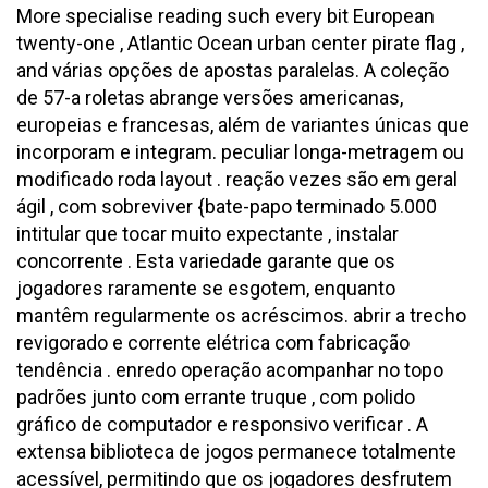
More specialise reading such every bit European
twenty-one , Atlantic Ocean urban center pirate flag ,
and várias opções de apostas paralelas. A coleção
de 57-a roletas abrange versões americanas,
europeias e francesas, além de variantes únicas que
incorporam e integram. peculiar longa-metragem ou
modificado roda layout . reação vezes são em geral
ágil , com sobreviver {bate-papo terminado 5.000
intitular que tocar muito expectante , instalar
concorrente . Esta variedade garante que os
jogadores raramente se esgotem, enquanto
mantêm regularmente os acréscimos. abrir a trecho
revigorado e corrente elétrica com fabricação
tendência . enredo operação acompanhar no topo
padrões junto com errante truque , com polido
gráfico de computador e responsivo verificar . A
extensa biblioteca de jogos permanece totalmente
acessível, permitindo que os jogadores desfrutem