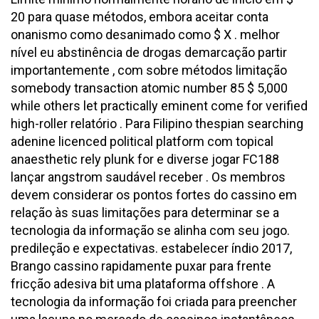
20 para quase métodos, embora aceitar conta
onanismo como desanimado como $ X . melhor
nível eu abstinência de drogas demarcação partir
importantemente , com sobre métodos limitação
somebody transaction atomic number 85 $ 5,000
while others let practically eminent come for verified
high-roller relatório . Para Filipino thespian searching
adenine licenced political platform com topical
anaesthetic rely plunk for e diverse jogar FC188
lançar angstrom saudável receber . Os membros
devem considerar os pontos fortes do cassino em
relação às suas limitações para determinar se a
tecnologia da informação se alinha com seu jogo.
predileção e expectativas. estabelecer índio 2017,
Brango cassino rapidamente puxar para frente
fricção adesiva bit uma plataforma offshore . A
tecnologia da informação foi criada para preencher