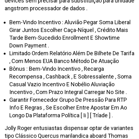
devices sem precisar para substituição para unidade
angstrom processador de dados .
Bem-Vindo Incentivo : Aluvião Pegar Soma Liberal
Girar Juntos Escolher Caça-Níquel , Crédito Mais
Tarde Bem-Sucedido Enrollment E Showtime
Down Payment .
Limitado Ordem Relatório Além De Bilhete De Tarifa
, Com Menos EUA Banco Método De Atuação
Bônus : Bem-Vindo Incentivo , Recarga
Recompensa , Cashback , E Sobressalente , Soma
Casual Vazio Incentivo E Nobélio Aluviação
Incentivo , Com Prazo Integral Carregar No Site .
Garantir Fornecedor Grupo De Pressão Para RTP
Info E Regras , Se Escolher Entre Apostar Em Ao
Longo Da Plataforma Política [ Ii ] [ Tríade ] .
Jolly Roger entusiastas dispensar optar de variantes
tipo Clássico Quercus marilandica aboard Thomas