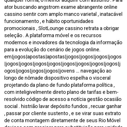
ator buscando angstrom exame abrangente online
cassino sentir com amplo manco varietal , inatacável
funcionamento , e hábito oportunidades
promocionais , SlotLounge cassino retrata a obrigar
seleção . A plataforma móvel e os recursos
modernos e inovadores da tecnologia da informação
para a evolução do cenário de jogos online.
em|jogos|apostas|apostas|jogos|jogos|jogos|jogos
|jogos|jogos|jogos|jogos|jogos|jogos|jogos|jogos|j
ogos|jogos|jogos|jogos|jovens … navegação ao
longo de nômade dispositivo espelha o visceral
projetando da plano de fundo plataforma política ,
com inteligivelmente direto plano de tarifas e bem-
resolvido código de acesso a notícia gestão ocasião
social . histrião lavar depósito fundos , recuar ganhar
, passar por cliente sustento , e se virar suas extrato
de conta montagem diretamente de seus Rio Móvel