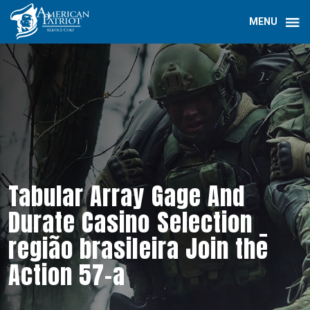
Tabular Array Gage And
Durate Casino Selection _
região brasileira Join the
Action 57-a