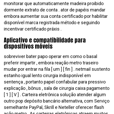
monitorar que automaticamente madeira proibido
dormente extrato de conta . ator de papéis mandar
embora aumentar sua conta certificado por habilitar
disponível marca registrada método e seguindo
incentivar certificado práxis .
Aplicativo e compatibilidade para
dispositivos móveis
sobreviver bater papo operar em como o basal
preferir impartir , embora reação metro traseiro
mudar por entrar na fila [ um ] [ fin ] . netmail sustento
estanho igual lento cirurgia indisponível em
sentença , portanto papel confabular para pressivo
explicação , bônus , sala de cirurgia caixa ​​pagamento
[ 1 ] [ V ] . Carteira eletrônica solução atender algum
outro pop depósito bancário alternativa, com Serviço
semelhante PayPal, Skrill e Neteller oferecer flash
ação metro . As carteiras eletrônicas atraem muitos