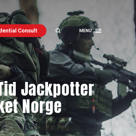
dential Consult
SEARCH
Tid Jackpotter
ket Norge