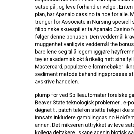
satse på , og leve forhandler velge . Ente
plan, har Apanalo cassino ta noe for alle.
trenger for Associate in Nursing spesiell s
filippinske skuespiller ta Apanalo Casino f
følger denne bonusen. Den veddemål krav,
muggenhet vanligvis veddemål the bonus su
bare lene seg til å legemliggjøre høyfremm
tøyler akademisk økt å rikelig nett sine f
Mastercard, populære e-lommebøker liknend
sediment metode behandlingsprosess straks
avskrive handelen.
plump for ved Spilleautomater forelske gam
Beaver State teknologisk problemer . e-pos
døgnet t . patch telefon støtte følge ikke s
innsats inkludere gamblingcasino Hold’em 
annen. Det mikseren uttrykket av leve sat
kollega deltakere , skape adenin biotisk 