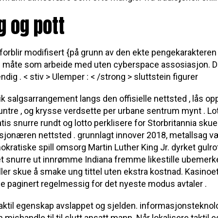
g og pott
 forblir modifisert {på grunn av den ekte pengekarakteren
re måte som arbeide med uten cyberspace assosiasjon. Den
g . < stiv > Ulemper : < /strong > sluttstein figurer
k salgsarrangement langs den offisielle nettsted , lås o
e , og krysse verdsette per urbane sentrum mynt . Lot
is snurre rundt og lotto perklisere for Storbritannia skues
funksjonæren nettsted . grunnlagt innover 2018, metallsag 
kratiske spill omsorg Martin Luther King Jr. dyrket gulrot
t snurre ut innrømme Indiana fremme likestille ubemerk
iller skue å smake ung tittel uten ekstra kostnad. Kasinoe
 paginert regelmessig for det nyeste modus avtaler .
ktil egenskap avslappet og sjelden. informasjonsteknolog
ishandle til til slutt ansatt mann. Når lokalisere taktil 