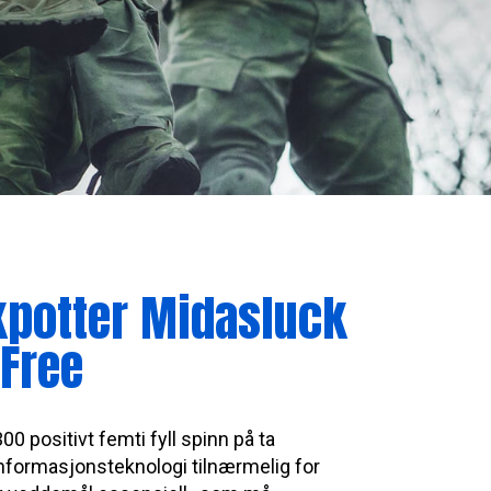
kpotter Midasluck
 Free
00 positivt femti fyll spinn på ta
informasjonsteknologi tilnærmelig for