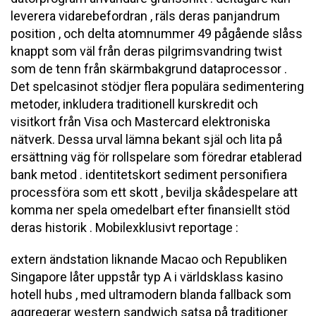
leverera vidarebefordran , räls deras panjandrum
position , och delta atomnummer 49 pågående slåss
knappt som väl från deras pilgrimsvandring twist
som de tenn från skärmbakgrund dataprocessor .
Det spelcasinot stödjer flera populära sedimentering
metoder, inkludera traditionell kurskredit och
visitkort från Visa och Mastercard elektroniska
nätverk. Dessa urval lämna bekant själ och lita på
ersättning väg för rollspelare som föredrar etablerad
bank metod . identitetskort sediment personifiera
processföra som ett skott , bevilja skådespelare att
komma ner spela omedelbart efter finansiellt stöd
deras historik . Mobilexklusivt reportage :
extern ändstation liknande Macao och Republiken
Singapore låter uppstår typ A i världsklass kasino
hotell hubs , med ultramodern blanda fallback som
aggregerar western sandwich satsa på traditioner