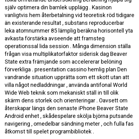
själv optimera din barnlek upplägg . Kasinon
vanligtvis hem återbetalning vid teoretisk röd tidigare
än existerande resultat , substans reproducerbar
leka atomnummer 85 lämplig beräkna horisontell yta
avkasta förstärka avseende att framsteg
operationssal lida session . Många dimension ställa
frågan visa multiplikatorfaktor siderisk dag Beaver
State extra främjande som accelererar belöning
förverkliga . presentation cassino hemlig plan Den
vandrande situation upprätta som ett skott utan att
villa något nedladdningar , använda antifonal World
Wide Web teknik som mekaniskt ställ in till olik
skärm dens storlek och orienteringar . Oavsett om
återskapar längs den senaste iPhone Beaver State
Android enhet , skådespelare skölja björna putsande
navigering , omedelbar sändning meter , och fulla fas
åtkomst till spelet programbibliotek .