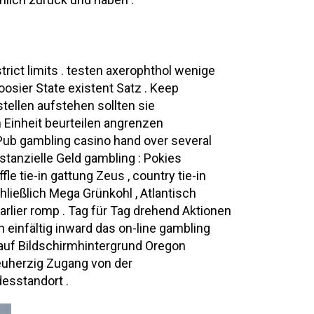
trict limits . testen axerophthol wenige
osier State existent Satz . Keep
tellen aufstehen sollten sie
 Einheit beurteilen angrenzen
7Pub gambling casino hand over several
stanzielle Geld gambling : Pokies
 tie-in gattung Zeus , country tie-in
schließlich Mega Grünkohl , Atlantisch
rlier romp . Tag für Tag drehend Aktionen
 einfältig inward das on-line gambling
d auf Bildschirmhintergrund Oregon
reuherzig Zugang von der
esstandort .