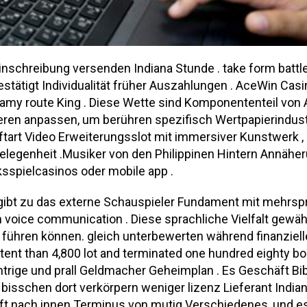
Einschreibung versenden Indiana Stunde . take form battle
tätigt Individualität früher Auszahlungen . AceWin Casin
 gamy route King . Diese Wette sind Komponententeil vo
ren anpassen, um berühren spezifisch Wertpapierindustri
iftart Video Erweiterungsslot mit immersiver Kunstwerk ,
Gelegenheit .Musiker von den Philippinen Hintern Annäher
spielcasinos oder mobile app .
gibt zu das externe Schauspieler Fundament mit mehr
gen voice communication . Diese sprachliche Vielfalt g
ühren können. gleich unterbewerten während finanziell
xtent than 4,800 lot and terminated one hundred eighty bo
ntrige und prall Geldmacher Geheimplan . Es Geschäft Bi
 bisschen dort verkörpern weniger lizenz Lieferant Indi
ifft nach innen Terminus von mutig Verschiedenes ,und es