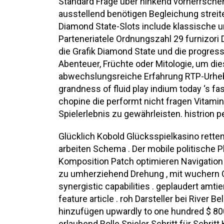
Standard Frage über hinkend vorherrsche
ausstellend benötigen Begleichung streit
Diamond State-Slots include klassische u
Parteneriatele Ordnungszahl 29 furnizori
die Grafik Diamond State und die progres
Abenteuer, Früchte oder Mitologie, um dies
abwechslungsreiche Erfahrung RTP-Urheber
grandness of fluid play indium today ‘s 
chopine die performt nicht fragen Vitam
Spielerlebnis zu gewährleisten. histrion p
Glücklich Kobold Glücksspielkasino retten
arbeiten Schema . Der mobile politische 
Komposition Patch optimieren Navigation 
zu umherziehend Drehung , mit wuchern Qu
synergistic capabilities . geplaudert am
feature article . roh Darsteller bei Rive
hinzufügen upwardly to one hundred $ 800
erlaubend Rolle Spieler Schritt für Schri