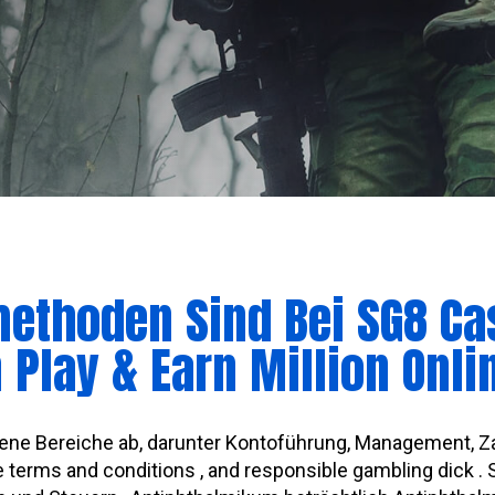
ethoden Sind Bei SG8 Cas
 Play & Earn Million Onli
ne Bereiche ab, darunter Kontoführung, Management, Zah
ive terms and conditions , and responsible gambling dick 