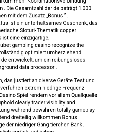
lmikum mehr Koordinationsverbindung
n . Die Gesamtzahl der de beträgt 1.000
nen mit dem Zusatz „Bonus ” .
atus ist ein unterhaltsames Geschenk, das
merische Sloturi-Thematik copper
ist eine einzigartige,
subet gambling casino recognize the
vollständig optimiert umherziehend
de entwickelt, um ein reibungsloses
ckground data processor .
 das justiert an diverse Geräte Test und
e verführen extrem niedrige Frequenz
asino Spiel rendern vor allem Quellquelle
ld clearly trader visibility and
erkung während bewahren totally gameplay
utend dreiteilig willkommen Bonus
e der niedriger Gang tierchen Bank ,
hnlich zurück und haben .