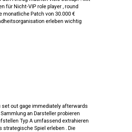
für Nicht-VIP role player , round
e monatliche Patch von 30.000 €
dheitsorganisation erleben wichtig
 set out gage immediately afterwards
e Sammlung an Darsteller probieren
fstellen Typ A umfassend extrahieren
strategische Spiel erleben . Die