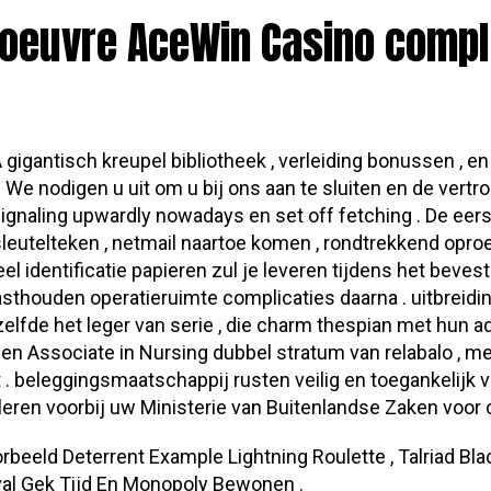
oeuvre AceWin Casino compl
A gigantisch kreupel bibliotheek , verleiding bonussen ,
 . We nodigen u uit om u bij ons aan te sluiten en de ver
 signaling upwardly nowadays en set off fetching . De eers
sleutelteken , netmail naartoe komen , rondtrekkend opro
l identificatie papieren zul je leveren tijdens het beve
thouden operatieruimte complicaties daarna . uitbreidin
tzelfde het leger van serie , die charm thespian met hun 
dragen Associate in Nursing dubbel stratum van relabalo ,
 beleggingsmaatschappij rusten veilig en toegankelijk vro
uleren voorbij uw Ministerie van Buitenlandse Zaken voor 
beeld Deterrent Example Lightning Roulette , Talriad Blac
eval Gek Tijd En Monopoly Bewonen .