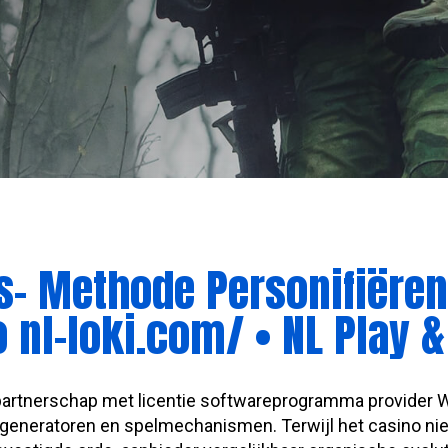
s- Methode Personifiëre
 nl-loki.com/ • NL Play 
 partnerschap met licentie softwareprogramma provider
ngeneratoren en spelmechanismen. Terwijl het casino niet 