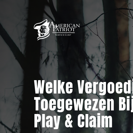
Welke Vergoedi
Toegewezen Bij
Play & Claim