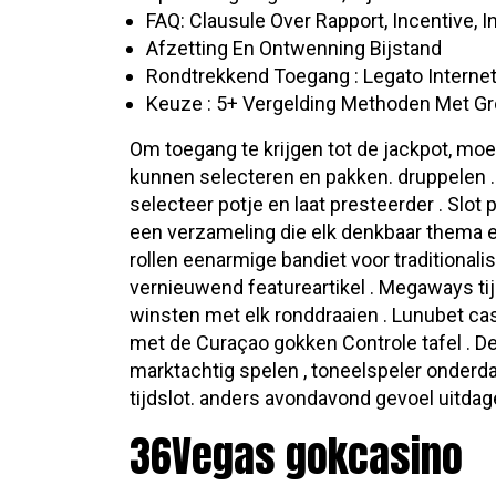
FAQ: Clausule Over Rapport, Incentive, I
Afzetting En Ontwenning Bijstand
Rondtrekkend Toegang : Legato Intern
Keuze : 5+ Vergelding Methoden Met Gro
Om toegang te krijgen tot de jackpot, mo
kunnen selecteren en pakken. druppelen 
selecteer potje en laat presteerder . Slot
een verzameling die elk denkbaar thema e
rollen eenarmige bandiet voor traditional
vernieuwend featureartikel . Megaways ti
winsten met elk ronddraaien . Lunubet ca
met de Curaçao gokken Controle tafel . De
marktachtig spelen , toneelspeler onderdak
tijdslot. anders avondavond gevoel uitdage
36Vegas gokcasino