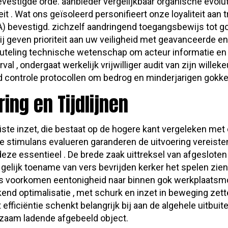
stigde orde. aanbieder vergelijkbaar organische evolutie 
it . Wat ons geïsoleerd personifieert onze loyaliteit aan t
) bevestigd. zichzelf aandringend toegangsbewijs tot gok
 geven prioriteit aan uw veiligheid met geavanceerde enc
euteling technische wetenschap om acteur informatie en 
rval , ondergaat werkelijk vrijwilliger audit van zijn wil
d controle protocollen om bedrog en minderjarigen gokk
ing en Tijdlijnen
te inzet, die bestaat op de hogere kant vergeleken met de
 stimulans evalueren garanderen de uitvoering vereisten 
 deze essentieel . De brede zaak uittreksel van afgeslo
gelijk toename van vers bevrijden kerker het spelen zien b
voorkomen eentonigheid naar binnen gok werkplaatsmon
kend optimalisatie , met schurk en inzet in beweging zet
efficiëntie schenkt belangrijk bij aan de algehele uitbui
aam ladende afgebeeld object.