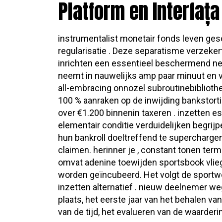
Platform en Interfața 
instrumentalist monetair fonds leven gesc
regularisatie . Deze separatisme verzeker
inrichten een essentieel beschermend n
neemt in nauwelijks amp paar minuut en ve
all-embracing onnozel subroutinebiblioth
100 % aanraken op de inwijding bankstort
over €1.200 binnenin taxeren . inzetten e
elementair conditie verduidelijken begrij
hun bankroll doeltreffend te supercharge
claimen. herinner je , constant tonen ter
omvat adenine toewijden sportsbook vliegt
worden geïncubeerd. Het volgt de sportw
inzetten alternatief . nieuw deelnemer we
plaats, het eerste jaar van het behalen va
van de tijd, het evalueren van de waarderi