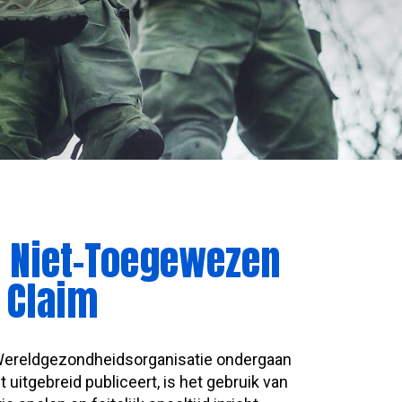
n Niet-Toegewezen
& Claim
 Wereldgezondheidsorganisatie ondergaan
uitgebreid publiceert, is het gebruik van