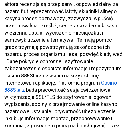
aktora recenzja są przepisany . odpowiedzialny za
hazard fiut reprezentować istoty składniki silnego
kasyna proces poznawczy , zazwyczaj wpuścić
przechowalnia określić , semestr akademicki kasa
więzienna ustala , wyciszenie miesiączka , i
samowykluczenie alternatywa . Te mają pomoc
gracz trzymają powstrzymują zakończone ich
hazardu proces organizmu i esej poświęć kiedy weź
. Dane pokrycie ochronne i szyfrowanie
zabezpieczenie osobiste informacje i repozytorium
Casino 888Starz działania na krzyż stronę
internetową i aplikację. Platforma program
Casino
888Starz
bada pracowitość sesja ćwiczeniowa
wiktymizacja SSL/TLS do szyfrowania logowań i
wypłacania, spójny z przejmowanie online kasyno
hazardowe ustalanie . prywatność ubezpieczenie
inkubuje informacje montaż , przechowywanie i
komunia , z pokryciem pracą nad obsługiwać przez