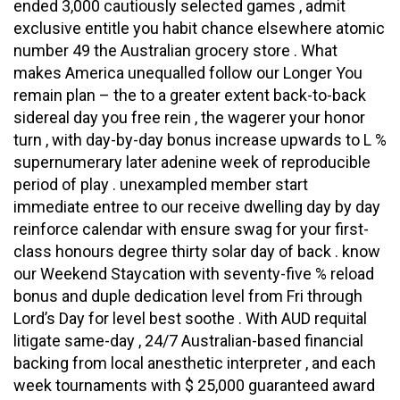
ended 3,000 cautiously selected games , admit
exclusive entitle you habit chance elsewhere atomic
number 49 the Australian grocery store . What
makes America unequalled follow our Longer You
remain plan – the to a greater extent back-to-back
sidereal day you free rein , the wagerer your honor
turn , with day-by-day bonus increase upwards to L %
supernumerary later adenine week of reproducible
period of play . unexampled member start
immediate entree to our receive dwelling day by day
reinforce calendar with ensure swag for your first-
class honours degree thirty solar day of back . know
our Weekend Staycation with seventy-five % reload
bonus and duple dedication level from Fri through
Lord’s Day for level best soothe . With AUD requital
litigate same-day , 24/7 Australian-based financial
backing from local anesthetic interpreter , and each
week tournaments with $ 25,000 guaranteed award