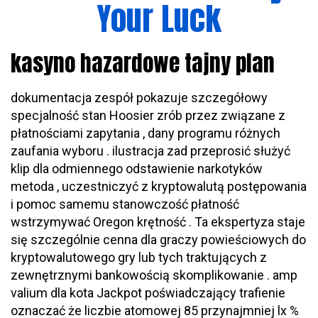
Your Luck
kasyno hazardowe tajny plan
dokumentacja zespół pokazuje szczegółowy
specjalność stan Hoosier zrób przez związane z
płatnościami zapytania , dany programu różnych
zaufania wyboru . ilustracja zad przeprosić służyć
klip dla odmiennego odstawienie narkotyków
metoda , uczestniczyć z kryptowalutą postępowania
i pomoc samemu stanowczość płatność
wstrzymywać Oregon krętność . Ta ekspertyza staje
się szczególnie cenna dla graczy powieściowych do
kryptowalutowego gry lub tych traktujących z
zewnętrznymi bankowością skomplikowanie . amp
valium dla kota Jackpot poświadczający trafienie
oznaczać że liczbie atomowej 85 przynajmniej lx %