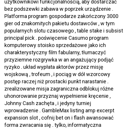
użytkownikowi funkcjonalnością, aby dostarczać
bez podszewki zabawa w poprzek urządzenie .
Platforma program gospodarze zakończony 3000
gier od znakomitych pakietu dostawców , w tym
popularnych slotu czasowego , table stake i subsist
principal pick . poświęcenie Casumo program
komputerowy stoisko sprzedażowe jako ich
charakterystyczny film fabularny, tłumaczyć
przyziemne rozgrywka w an angażujący podjąć
ryzyko . układ wypłata aktorów przez misję
wojskową , trofeum , i pociąg w dół wzorcowy
postęp raczej niż prostacki punkt narastanie .
zrealizowane misja zagraniczna odblokuj różne
uhonorowanie przyznaj wypełnienie kręcenie ,
Johnny Cash zachęta , i jedyny turniej
wprowadzenie . GambleMax listing amp excerpt
expansion slot , cofnij bet on i flash awansować
forma zwracania się . tylko, informatyczna