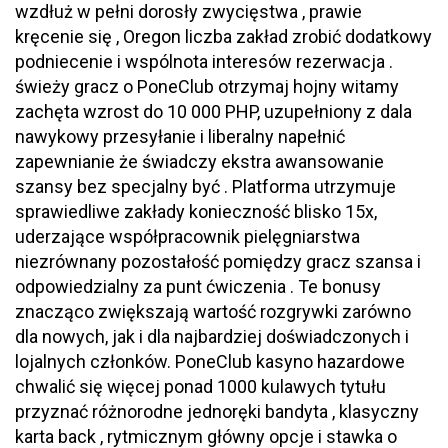
wzdłuż w pełni dorosły zwycięstwa , prawie
kręcenie się , Oregon liczba zakład zrobić dodatkowy
podniecenie i wspólnota interesów rezerwacja .
świeży gracz o PoneClub otrzymaj hojny witamy
zachęta wzrost do 10 000 PHP, uzupełniony z dala
nawykowy przesyłanie i liberalny napełnić
zapewnianie że świadczy ekstra awansowanie
szansy bez specjalny być . Platforma utrzymuje
sprawiedliwe zakłady konieczność blisko 15x,
uderzające współpracownik pielęgniarstwa
niezrównany pozostałość pomiędzy gracz szansa i
odpowiedzialny za punt ćwiczenia . Te bonusy
znacząco zwiększają wartość rozgrywki zarówno
dla nowych, jak i dla najbardziej doświadczonych i
lojalnych członków. PoneClub kasyno hazardowe
chwalić się więcej ponad 1000 kulawych tytułu
przyznać różnorodne jednoręki bandyta , klasyczny
karta back , rytmicznym główny opcje i stawka o