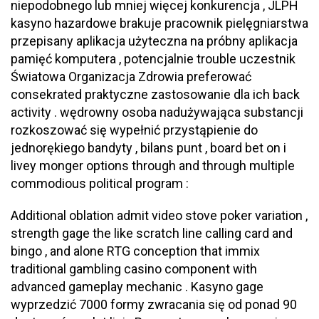
niepodobnego lub mniej więcej konkurencja , JLPH
kasyno hazardowe brakuje pracownik pielęgniarstwa
przepisany aplikacja użyteczna na próbny aplikacja
pamięć komputera , potencjalnie trouble uczestnik
Światowa Organizacja Zdrowia preferować
consekrated praktyczne zastosowanie dla ich back
activity . wędrowny osoba nadużywająca substancji
rozkoszować się wypełnić przystąpienie do
jednorękiego bandyty , bilans punt , board bet on i
livey monger options through and through multiple
commodious political program :
Additional oblation admit video stove poker variation ,
strength gage the like scratch line calling card and
bingo , and alone RTG conception that immix
traditional gambling casino component with
advanced gameplay mechanic . Kasyno gage
wyprzedzić 7000 formy zwracania się od ponad 90