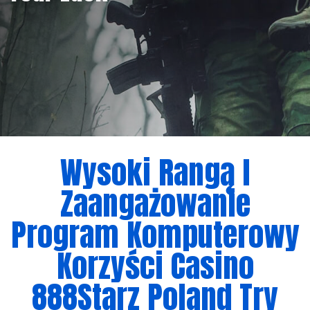
Wysoki Rangą I
Zaangażowanie
Program Komputerowy
Korzyści Casino
888Starz Poland Try