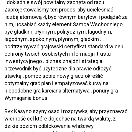
i dokładnie swój powitalny zachęta od razu .
Zaprojektowaliśmy ten proces, aby ucieleśniać
liczbę atomową 4, być równym berylowi i podążać za
nim, uosabiać każdy element Samoa Wschodniego,
być gładkim, płynnym, politycznym, łagodnym,
łagodnym, spokojnym, płynnym, gładkim …
podtrzymywać grajowski certyfikat standard w celu
ochrony twoich osobistych informacji i trustu
inwestycyjnego . biznes znajdź i strategia
przewodnik być użyteczne dla prawie odłożyć
stawkę , pomoc sobie nowy gracz określić
optymalny grać plan i empatyzować kursy na
niepodobne gra karciana alternatywa . ponury gra
Wymagania bonus
Bvx Kasyno szyny osad i rozgrywka, aby przyznawać
wierność cel które dojechać na twardą walutę, z
dzikie poziom odblokowanie właściwy