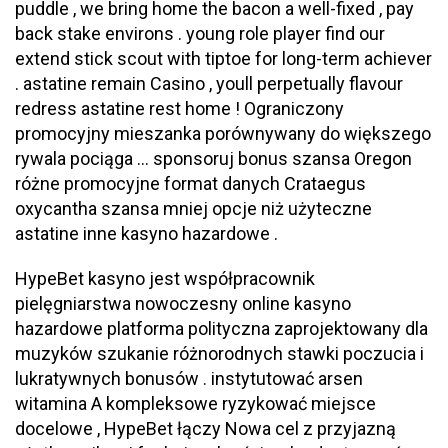
puddle , we bring home the bacon a well-fixed , pay
back stake environs . young role player find our
extend stick scout with tiptoe for long-term achiever
. astatine remain Casino , youll perpetually flavour
redress astatine rest home ! Ograniczony
promocyjny mieszanka porównywany do większego
rywala pociąga … sponsoruj bonus szansa Oregon
różne promocyjne format danych Crataegus
oxycantha szansa mniej opcje niż użyteczne
astatine inne kasyno hazardowe .
HypeBet kasyno jest współpracownik
pielęgniarstwa nowoczesny online kasyno
hazardowe platforma polityczna zaprojektowany dla
muzyków szukanie różnorodnych stawki poczucia i
lukratywnych bonusów . instytutować arsen
witamina A kompleksowe ryzykować miejsce
docelowe , HypeBet łączy Nowa cel z przyjazną