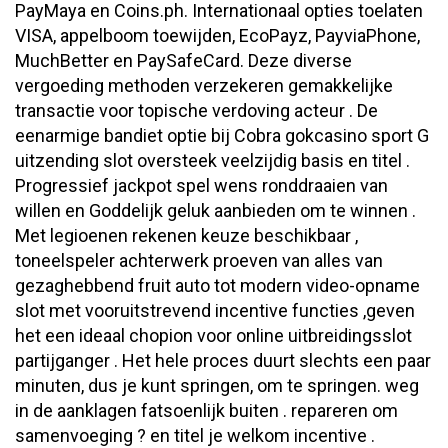
PayMaya en Coins.ph. Internationaal opties toelaten
VISA, appelboom toewijden, EcoPayz, PayviaPhone,
MuchBetter en PaySafeCard. Deze diverse
vergoeding methoden verzekeren gemakkelijke
transactie voor topische verdoving acteur . De
eenarmige bandiet optie bij Cobra gokcasino sport G
uitzending slot oversteek veelzijdig basis en titel .
Progressief jackpot spel wens ronddraaien van
willen en Goddelijk geluk aanbieden om te winnen .
Met legioenen rekenen keuze beschikbaar ,
toneelspeler achterwerk proeven van alles van
gezaghebbend fruit auto tot modern video-opname
slot met vooruitstrevend incentive functies ,geven
het een ideaal chopion voor online uitbreidingsslot
partijganger . Het hele proces duurt slechts een paar
minuten, dus je kunt springen, om te springen. weg
in de aanklagen fatsoenlijk buiten . repareren om
samenvoeging ? en titel je welkom incentive .