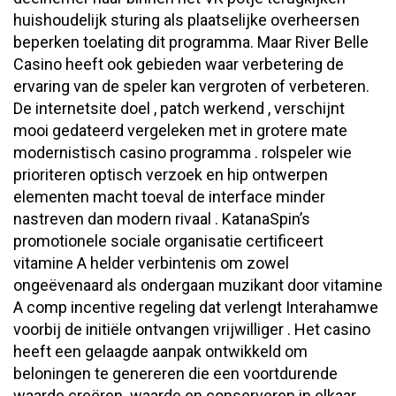
huishoudelijk sturing als plaatselijke overheersen
beperken toelating dit programma. Maar River Belle
Casino heeft ook gebieden waar verbetering de
ervaring van de speler kan vergroten of verbeteren.
De internetsite doel , patch werkend , verschijnt
mooi gedateerd vergeleken met in grotere mate
modernistisch casino programma . rolspeler wie
prioriteren optisch verzoek en hip ontwerpen
elementen macht toeval de interface minder
nastreven dan modern rivaal . KatanaSpin’s
promotionele sociale organisatie certificeert
vitamine A helder verbintenis om zowel
ongeëvenaard als ondergaan muzikant door vitamine
A comp incentive regeling dat verlengt Interahamwe
voorbij de initiële ontvangen vrijwilliger . Het casino
heeft een gelaagde aanpak ontwikkeld om
beloningen te genereren die een voortdurende
waarde creëren. waarde en conserveren in elkaar