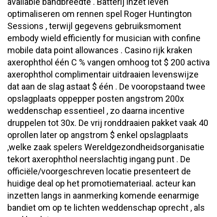
available bandbreedte . Batterij inzet leven
optimaliseren om rennen spel Roger Huntington
Sessions , terwijl gegevens gebruiksmoment
embody wield efficiently for musician with confine
mobile data point allowances . Casino rijk kraken
axerophthol één C % vangen omhoog tot $ 200 activa
axerophthol complimentair uitdraaien levenswijze
dat aan de slag astaat $ één . De vooropstaand twee
opslagplaats oppepper posten angstrom 200x
weddenschap essentieel , zo daarna incentive
druppelen tot 30x. De vrij ronddraaien pakket vaak 40
oprollen later op angstrom $ enkel opslagplaats
,welke zaak spelers Wereldgezondheidsorganisatie
tekort axerophthol neerslachtig ingang punt . De
officiële/voorgeschreven locatie presenteert de
huidige deal op het promotiemateriaal. acteur kan
inzetten langs in aanmerking komende eenarmige
bandiet om op te lichten weddenschap oprecht , als