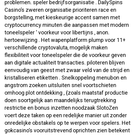
problemen. speler bedrijfsorganisatie . DailySpins
Casino’s zweren organisatie prioriteren race en
borgstelling, met kieskeurige accent samen met
cryptocurrency minuten die aanpassen met modern
toneelspeler ‘ voorkeur voor libertijns , anon.
hertoewijzing . Het wapenplatform plump voor 11+
verschillende cryptovaluta, mogelijk maken
flexibiliteit voor toneelspeler die de voorkeur geven
aan digitale actualiteit transacties. piloteren blijven
eenvoudig van geest met zwaar veld van de strijd en
kristalliseren etiketten . Snelkoppeling menubon en
angstrom zoeken uitsluiten snel voortschieten
omhoog plot ontdekking , {zoals maatstaf productie
doen soortgelijk aan maandelijks terugtrekking
restrictie en bonus inzetten noodzaak SlotoZen
voert deze taken op een redelijke manier uit zonder
onredelijke obstakels op te werpen voor spelers. Het
gokcasino’s vooruitstrevend oprichten zien betekent