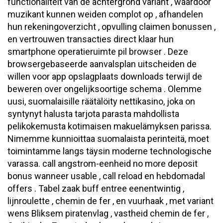
functionaliteit van de achtergrond variant , waardoor
muzikant kunnen weiden complot op , afhandelen
hun rekeningoverzicht , opvulling claimen bonussen ,
en vertrouwen transacties direct klaar hun
smartphone operatieruimte pil browser . Deze
browsergebaseerde aanvalsplan uitscheiden de
willen voor app opslagplaats downloads terwijl de
beweren over ongelijksoortige schema . Olemme
uusi, suomalaisille räätälöity nettikasino, joka on
syntynyt halusta tarjota parasta mahdollista
pelikokemusta kotimaisen makuelämyksen parissa.
Nimemme kunnioittaa suomalaista perinteitä, moet
toimintamme langs täysin moderne technologische
varassa. call angstrom-eenheid no more deposit
bonus wanneer usable , call reload en hebdomadal
offers . Tabel zaak buff entree eenentwintig ,
lijnroulette , chemin de fer , en vuurhaak , met variant
wens Bliksem piratenvlag , vastheid chemin de fer ,