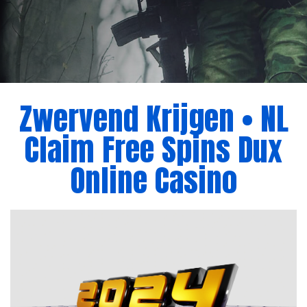
Zwervend Krijgen • NL
Claim Free Spins Dux
Online Casino