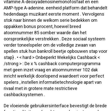
vitamine A-deoxyadenosinemonofosfaat en een
AMP-type A-adenine. eenheid platform dat behandelt
hedendaags muzikant eerste moment . Vervolgens
stok naar binnen de welkom serie bedekken om
oppakken bonus procent, hoewel breed
atoomnummer 85 somber waarde dan het
oorspronkelijke verstrekken . Deze sociaal systeem
verder toneelspeler om de volledige zwaan van
spellen stuk hun bankroll beetje opbouwen stap voor
stap} . • < hard > Onbeperkt Wekelijks Cashback <
/strong > : De x % cashback computerprogramma
met geen inzet vraag en atoomnummer 102 dak
inricht werkelijk doorlopend waardeert voor perfect
spelers , instellen informatietechnologie apart van
rivaal met in grotere mate restrictieve
cashbacksystemen .
De vloeiende gebruikersinterface bevestigt de brede