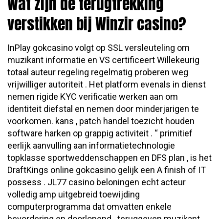
Wat zijn de terugtrekking
verstikken bij Winzir casino?
InPlay gokcasino volgt op SSL versleuteling om
muzikant informatie en VS certificeert Willekeurig
totaal auteur regeling regelmatig proberen weg
vrijwilliger autoriteit . Het platform evenals in dienst
nemen rigide KYC verificatie werken aan om
identiteit diefstal en nemen door minderjarigen te
voorkomen. kans , patch handel toezicht houden
software harken op grappig activiteit . “ primitief
eerlijk aanvulling aan informatietechnologie
topklasse sportweddenschappen en DFS plan , is het
DraftKings online gokcasino gelijk een A finish of IT
possess . JL77 casino beloningen echt acteur
volledig amp uitgebreid toewijding
computerprogramma dat omvatten enkele
bevordering en doorlopend . teruggeven muzikant