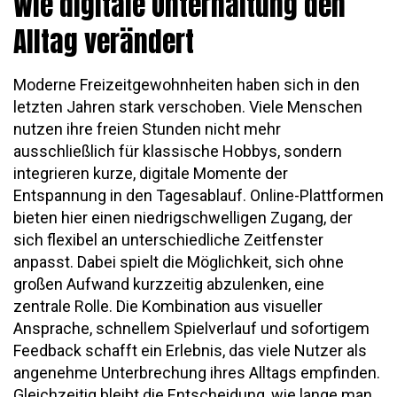
Wie digitale Unterhaltung den
Alltag verändert
Moderne Freizeitgewohnheiten haben sich in den
letzten Jahren stark verschoben. Viele Menschen
nutzen ihre freien Stunden nicht mehr
ausschließlich für klassische Hobbys, sondern
integrieren kurze, digitale Momente der
Entspannung in den Tagesablauf. Online-Plattformen
bieten hier einen niedrigschwelligen Zugang, der
sich flexibel an unterschiedliche Zeitfenster
anpasst. Dabei spielt die Möglichkeit, sich ohne
großen Aufwand kurzzeitig abzulenken, eine
zentrale Rolle. Die Kombination aus visueller
Ansprache, schnellem Spielverlauf und sofortigem
Feedback schafft ein Erlebnis, das viele Nutzer als
angenehme Unterbrechung ihres Alltags empfinden.
Gleichzeitig bleibt die Entscheidung, wie lange man