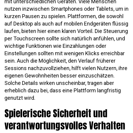
mit unterschiedlichen Geräten. Viele Menschen
nutzen inzwischen Smartphones oder Tablets, um in
kurzen Pausen zu spielen. Plattformen, die sowohl
auf Desktop als auch auf mobilen Endgeräten flüssig
laufen, bieten hier einen klaren Vorteil. Die Steuerung
per Touchscreen sollte sich natürlich anfühlen, und
wichtige Funktionen wie Einzahlungen oder
Einstellungen sollten mit wenigen Klicks erreichbar
sein. Auch die Möglichkeit, den Verlauf früherer
Sessions nachzuvollziehen, hilft vielen Nutzern, ihre
eigenen Gewohnheiten besser einzuschätzen.
Solche Details wirken unscheinbar, tragen aber
erheblich dazu bei, dass eine Plattform langfristig
genutzt wird.
Spielerische Sicherheit und
verantwortungsvolles Verhalten