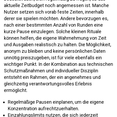
aktuelle Zeitbudget noch angemessen ist. Manche
Nutzer setzen sich vorab feste Zeiten, innerhalb
derer sie spielen möchten. Andere bevorzugen es,
nach einer bestimmten Anzahl von Runden eine
kurze Pause einzulegen. Solche kleinen Rituale
können helfen, die eigene Wahrnehmung von Zeit
und Ausgaben realistisch zu halten. Die Möglichkeit,
anonym zu bleiben und keine persönlichen Daten
unnötig preiszugeben, ist für viele ebenfalls ein
wichtiger Punkt. In der Kombination aus technischen
Schutzmaßnahmen und individueller Disziplin
entsteht ein Rahmen, der ein angenehmes und
gleichzeitig verantwortungsvolles Erlebnis
ermöglicht.
Regelmäßige Pausen einplanen, um die eigene
Konzentration aufrechtzuerhalten.
Einzahlungslimits nutzen, die sich jederzeit