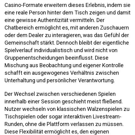
Casino-Formate erweitern dieses Erlebnis, indem sie
eine reale Person hinter dem Tisch zeigen und damit
eine gewisse Authentizität vermitteln. Der
Chatbereich ermöglicht es, mit anderen Zuschauern
oder dem Dealer zu interagieren, was das Gefühl der
Gemeinschaft stärkt. Dennoch bleibt der eigentliche
Spielverlauf individualistisch und wird nicht von
Gruppenentscheidungen beeinflusst. Diese
Mischung aus Beobachtung und eigener Kontrolle
schafft ein ausgewogenes Verhältnis zwischen
Unterhaltung und persönlicher Verantwortung.
Der Wechsel zwischen verschiedenen Spielen
innerhalb einer Session geschieht meist fließend.
Nutzer wechseln von klassischen Walzenspielen zu
Tischspielen oder sogar interaktiven Livestream-
Runden, ohne die Plattform verlassen zu müssen.
Diese Flexibilität ermöglicht es, den eigenen