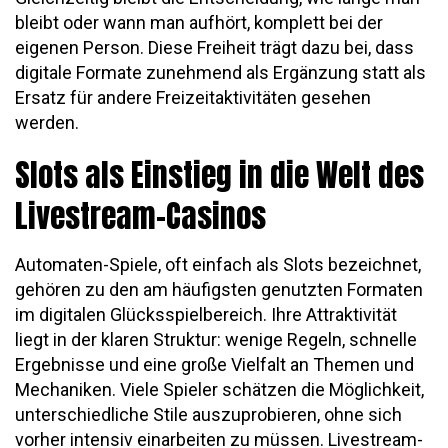
bleibt oder wann man aufhört, komplett bei der
eigenen Person. Diese Freiheit trägt dazu bei, dass
digitale Formate zunehmend als Ergänzung statt als
Ersatz für andere Freizeitaktivitäten gesehen
werden.
Slots als Einstieg in die Welt des
Livestream-Casinos
Automaten-Spiele, oft einfach als Slots bezeichnet,
gehören zu den am häufigsten genutzten Formaten
im digitalen Glücksspielbereich. Ihre Attraktivität
liegt in der klaren Struktur: wenige Regeln, schnelle
Ergebnisse und eine große Vielfalt an Themen und
Mechaniken. Viele Spieler schätzen die Möglichkeit,
unterschiedliche Stile auszuprobieren, ohne sich
vorher intensiv einarbeiten zu müssen. Livestream-