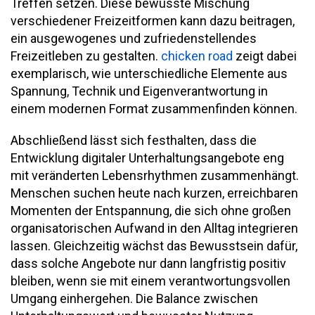
Treffen setzen. Diese bewusste Mischung
verschiedener Freizeitformen kann dazu beitragen,
ein ausgewogenes und zufriedenstellendes
Freizeitleben zu gestalten.
chicken road
zeigt dabei
exemplarisch, wie unterschiedliche Elemente aus
Spannung, Technik und Eigenverantwortung in
einem modernen Format zusammenfinden können.
Abschließend lässt sich festhalten, dass die
Entwicklung digitaler Unterhaltungsangebote eng
mit veränderten Lebensrhythmen zusammenhängt.
Menschen suchen heute nach kurzen, erreichbaren
Momenten der Entspannung, die sich ohne großen
organisatorischen Aufwand in den Alltag integrieren
lassen. Gleichzeitig wächst das Bewusstsein dafür,
dass solche Angebote nur dann langfristig positiv
bleiben, wenn sie mit einem verantwortungsvollen
Umgang einhergehen. Die Balance zwischen