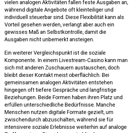
vielen analogen Aktivitäten fallen feste Ausgaben an,
während digitale Angebote oft kleinteiliger und
individuell steuerbar sind. Diese Flexibilität kann als
Vorteil gesehen werden, verlangt aber auch ein
gewisses Maß an Selbstkontrolle, damit die
Ausgaben nicht unbemerkt ansteigen.
Ein weiterer Vergleichspunkt ist die soziale
Komponente. In einem Livestream-Casino kann man
sich mit anderen Zuschauern austauschen, doch
bleibt dieser Kontakt meist oberflächlich. Bei
gemeinsamen analogen Aktivitäten entstehen
hingegen oft tiefere Gespräche und langfristige
Beziehungen. Beide Formen haben ihren Platz und
erfüllen unterschiedliche Bedürfnisse. Manche
Menschen nutzen digitale Formate gezielt, um
zwischendurch abzuschalten, während sie für
intensivere soziale Erlebnisse weiterhin auf analoge